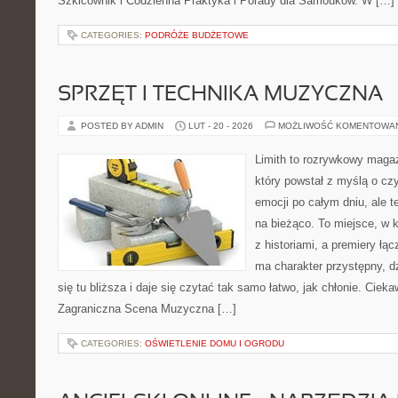
Szkicownik i Codzienna Praktyka i Porady dla Samouków. W […]
CATEGORIES:
PODRÓŻE BUDŻETOWE
SPRZĘT I TECHNIKA MUZYCZNA
POSTED BY ADMIN
LUT - 20 - 2026
MOŻLIWOŚĆ KOMENTOWA
Limith to rozrywkowy maga
który powstał z myślą o cz
emocji po całym dniu, ale t
na bieżąco. To miejsce, w 
z historiami, a premiery łą
ma charakter przystępny, 
się tu bliższa i daje się czytać tak samo łatwo, jak chłonie. Cieka
Zagraniczna Scena Muzyczna […]
CATEGORIES:
OŚWIETLENIE DOMU I OGRODU