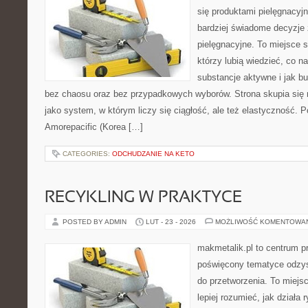
się produktami pielęgnacyj
bardziej świadome decyzje
pielęgnacyjne. To miejsce 
którzy lubią wiedzieć, co na
substancje aktywne i jak b
bez chaosu oraz bez przypadkowych wyborów. Strona skupia się n
jako system, w którym liczy się ciągłość, ale też elastyczność. 
Amorepacific (Korea […]
CATEGORIES:
ODCHUDZANIE NA KETO
RECYKLING W PRAKTYCE
POSTED BY ADMIN
LUT - 23 - 2026
MOŻLIWOŚĆ KOMENTOWA
makmetalik.pl to centrum 
poświęcony tematyce odzys
do przetworzenia. To miejsc
lepiej rozumieć, jak działa