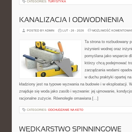
CATEGORIES:
TURYSTYKA
KANALIZACJA I ODWODNIENIA
POSTED BY ADMIN
LUT - 26 - 2026
MOŻLIWOŚĆ KOMENTOWA
Ta strona to rozbudowany 
inżynierii wodnej oraz inżyni
pomyślana jako wsparcie d
którzy chcą podejmować tra
zarządzania wodami opadow
w duchu praktyki opartej n
kładziony jest na typowe wyzwania na budowie i w eksploatacji. 
znajduje się woda jako zasób i wyzwanie: jej ujmowanie, kondycj
racjonalne zużycie. Równolegle omawiana […]
CATEGORIES:
ODCHUDZANIE NA KETO
WĘDKARSTWO SPINNINGOWE