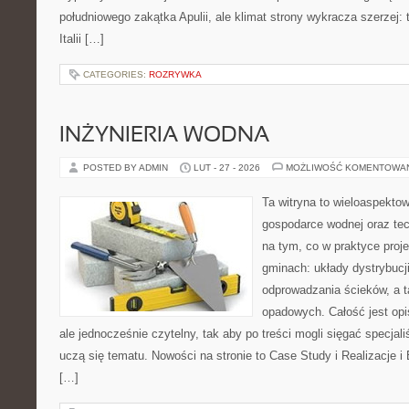
południowego zakątka Apulii, ale klimat strony wykracza szerzej:
Italii […]
CATEGORIES:
ROZRYWKA
INŻYNIERIA WODNA
POSTED BY ADMIN
LUT - 27 - 2026
MOŻLIWOŚĆ KOMENTOWA
Ta witryna to wieloaspekto
gospodarce wodnej oraz tech
na tym, co w praktyce proje
gminach: układy dystrybucj
odprowadzania ścieków, a 
opadowych. Całość jest op
ale jednocześnie czytelny, tak aby po treści mogli sięgać specjali
uczą się tematu. Nowości na stronie to Case Study i Realizacje 
[…]