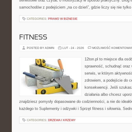
serwisowe oraz czytać o motoryzacji w sposób praktyczny. Blog ł
samochodów z podejściem „na co dzień”, gdzie liczy się nie tylko 
CATEGORIES:
PRAWO W BIZNESIE
FITNESS
POSTED BY ADMIN
LUT - 24 - 2026
MOŻLIWOŚĆ KOMENTOWA
12ton.pl to miejsce dla osó
sprawność, schudnąć oraz w
serwis, w którym aktywność
zdrowiem, a podejście do ce
konsekwencji. Jeśli szuka
działania albo chcesz upor
znajdziesz pomysły dopasowane do codzienności, a nie do ideałów
każdego to Suplementy i odżywki i Sprzęt fitness i siłownia. Sedn
CATEGORIES:
DRZEWA I KRZEWY