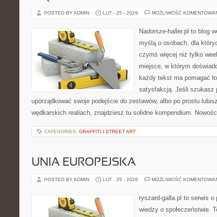
POSTED BY ADMIN
LUT - 25 - 2026
MOŻLIWOŚĆ KOMENTOWA
Nadorsze-haller.pl to blog w
myślą o osobach, dla który
czymś więcej niż tylko we
miejsce, w którym doświadc
każdy tekst ma pomagać łow
satysfakcją. Jeśli szukasz
uporządkować swoje podejście do zestawów, albo po prostu lubisz
wędkarskich realiach, znajdziesz tu solidne kompendium. Nowości
CATEGORIES:
GRAFFITI I STREET ART
UNIA EUROPEJSKA
POSTED BY ADMIN
LUT - 25 - 2026
MOŻLIWOŚĆ KOMENTOWA
ryszard-galla.pl to serwis o 
wiedzy o społeczeństwie. To