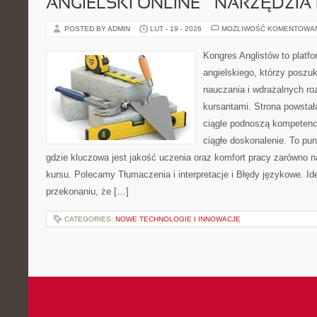
ANGIELSKI ONLINE – NARZĘDZIA 
POSTED BY ADMIN
LUT - 19 - 2026
MOŻLIWOŚĆ KOMENTOWA
Kongres Anglistów to platf
angielskiego, którzy posz
nauczania i wdrażalnych ro
kursantami. Strona powstał
ciągle podnoszą kompetencj
ciągłe doskonalenie. To punk
gdzie kluczowa jest jakość uczenia oraz komfort pracy zarówno na
kursu. Polecamy Tłumaczenia i interpretacje i Błędy językowe. Ide
przekonaniu, że […]
CATEGORIES:
NOWE TECHNOLOGIE I INNOWACJE