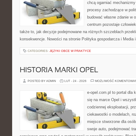
chcą ogarniać mechanizmy p
procesy zachodzące w polit
budować własne zdanie w op
centrum pozostaje człowiek
także to, jak decyzje podejmowane na różnych szczeblach przekł
konsekwencje. Nowości na stronie Polityka gospodarcza i Media i
CATEGORIES:
JĘZYKI OBCE W PRAKTYCE
HISTORIA MARKI OPEL
POSTED BY ADMIN
LUT - 24 - 2026
MOŻLIWOŚĆ KOMENTOWA
e-opel.com.pl to portal dla 
się na marce Opel i wszyst
codziennej eksploatacji, pr
ciekawostki o modelach, ro
miejsce stworzone dla osób
swoje auto, podejmować tra