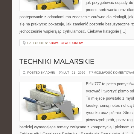
jak przygotować odpady do 
proces sortowania oraz dla
postępowanie z odpadami ma znaczenie zarówno dla ekologii, jak 
się na praktyce: pokazuje, jak zamienić pozornie bezużyteczne r
jednocześnie wspierając cyrkularność. Ciekawe kategorie […]
CATEGORIES:
KRAWIECTWO DOMOWE
TECHNIKI MALARSKIE
POSTED BY ADMIN
LUT - 21 - 2026
MOŻLIWOŚĆ KOMENTOWA
Elfiki777 to pełen pomysłów
rysować i tworzyć pismo o
To miejsce powstało z myśl
kreskę, cenią notes i chcą
rysunku oraz piśmie. Stron
pierwszych prób, przez regu
bardziej wymagające tematy związane z kompozycją i pięknem zn