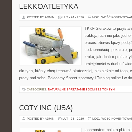
LEKKOATLETYKA
POSTED BY ADMIN
LUT - 24 - 2026
MOŻLIWOŚĆ KOMENTOWA
TKKF Sieraków to przystań i
traktują ruch nie jako jedno
proces. Serwis łączy podej
codziennością: pokazuje, j
kroku, jak dbać o profilakty
umiejętności w duchu świad
dla tych, którzy chcą trenować skuteczniej, niezależnie od tego, c
pracy nad sobą. Polecamy Sprzęt sportowy i Trening online i w d
CATEGORIES:
NATURALNE SPRZĄTANIE I DOM BEZ TOKSYN
COTY INC. (USA)
POSTED BY ADMIN
LUT - 23 - 2026
MOŻLIWOŚĆ KOMENTOWA
johnmasters-polska.pl to blo