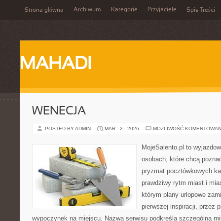
Archiwum
Kategorie
Przyjaciele
Strona główna
Spis Treści
MAHADI
WENECJA
POSTED BY ADMIN
MAR - 2 - 2026
MOŻLIWOŚĆ KOMENTOWAN
MojeSalento.pl to wyjazdow
osobach, które chcą poznać 
pryzmat pocztówkowych kad
prawdziwy rytm miast i mia
którym plany urlopowe zami
pierwszej inspiracji, przez 
wypoczynek na miejscu. Nazwa serwisu podkreśla szczególną mił