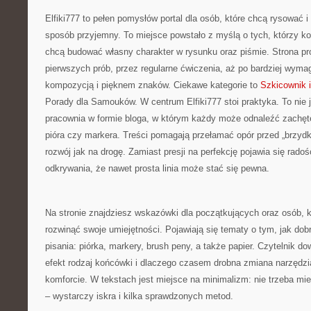
Elfiki777 to pełen pomysłów portal dla osób, które chcą rysować 
sposób przyjemny. To miejsce powstało z myślą o tych, którzy ko
chcą budować własny charakter w rysunku oraz piśmie. Strona pr
pierwszych prób, przez regularne ćwiczenia, aż po bardziej wym
kompozycją i pięknem znaków. Ciekawe kategorie to
Szkicownik 
Porady dla Samouków. W centrum Elfiki777 stoi praktyka. To nie je
pracownia w formie bloga, w którym każdy może odnaleźć zachęt
pióra czy markera. Treści pomagają przełamać opór przed „brzydk
rozwój jak na drogę. Zamiast presji na perfekcję pojawia się radoś
odkrywania, że nawet prosta linia może stać się pewna.
Na stronie znajdziesz wskazówki dla początkujących oraz osób, kt
rozwinąć swoje umiejętności. Pojawiają się tematy o tym, jak dob
pisania: piórka, markery, brush peny, a także papier. Czytelnik do
efekt rodzaj końcówki i dlaczego czasem drobna zmiana narzędzi
komforcie. W tekstach jest miejsce na minimalizm: nie trzeba mi
– wystarczy iskra i kilka sprawdzonych metod.