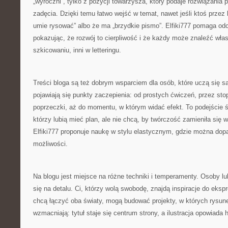
„wyroczni”, tylko z pozycji towarzysza, który podaje rozwiązania
zadęcia. Dzięki temu łatwo wejść w temat, nawet jeśli ktoś przez l
umie rysować” albo że ma „brzydkie pismo”. Elfiki777 pomaga od
pokazując, że rozwój to cierpliwość i że każdy może znaleźć włas
szkicowaniu, inni w letteringu.
Treści bloga są też dobrym wsparciem dla osób, które uczą się s
pojawiają się punkty zaczepienia: od prostych ćwiczeń, przez st
poprzeczki, aż do momentu, w którym widać efekt. To podejście ś
którzy lubią mieć plan, ale nie chcą, by twórczość zamieniła się
Elfiki777 proponuje naukę w stylu elastycznym, gdzie można do
możliwości.
Na blogu jest miejsce na różne techniki i temperamenty. Osoby l
się na detalu. Ci, którzy wolą swobodę, znajdą inspiracje do ekspre
chcą łączyć oba światy, mogą budować projekty, w których rysun
wzmacniają: tytuł staje się centrum strony, a ilustracja opowiada h