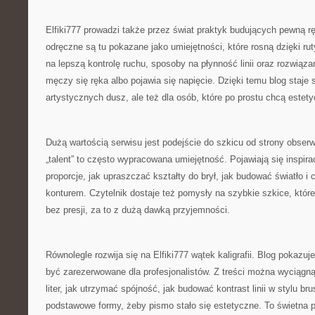
Elfiki777 prowadzi także przez świat praktyk budujących pewną r
odręczne są tu pokazane jako umiejętności, które rosną dzięki ruty
na lepszą kontrolę ruchu, sposoby na płynność linii oraz rozwiąza
męczy się ręka albo pojawia się napięcie. Dzięki temu blog staje 
artystycznych dusz, ale też dla osób, które po prostu chcą estety
Dużą wartością serwisu jest podejście do szkicu od strony obserw
„talent” to często wypracowana umiejętność. Pojawiają się inspira
proporcje, jak upraszczać kształty do brył, jak budować światło i 
konturem. Czytelnik dostaje też pomysły na szybkie szkice, któr
bez presji, za to z dużą dawką przyjemności.
Równolegle rozwija się na Elfiki777 wątek kaligrafii. Blog pokazuje
być zarezerwowane dla profesjonalistów. Z treści można wyciągną
liter, jak utrzymać spójność, jak budować kontrast linii w stylu bru
podstawowe formy, żeby pismo stało się estetyczne. To świetna pr