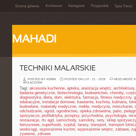
Archiwum
Kategorie
Przyjaciele
Strona główna
Spis Treści
MAHADI
TECHNIKI MALARSKIE
POSTED BY ADMIN
POSTED ON LUT - 21 - 2026
MOŻLIWOŚĆ 
WYŁĄCZONA
Tagi:
akcesoria kuchenne
,
apteka
,
aranżacja wnętrz
,
architektura
badania genetyczne
,
biotechnologia
,
budownictwo
,
choroby
,
częś
diagnostyka
,
dieta
,
dom
,
elektryka
,
farmacja
,
fitness medyczny
,
g
edukacyjne
,
instalacje domowe
,
kawiarnie
,
kuchnia
,
kulinaria
,
lot
budowlane
,
materiały medyczne
,
meble
,
medycyna
,
mieszkanie
,
odchudzanie
,
ogród
,
ogrodnictwo
,
opieka zdrowotna
,
patio
,
pielęgn
spożywcze
,
profilaktyka
,
przepisy
,
przychodnia
,
psychologia
,
rece
restauracje
,
rtv agd
,
samochody
,
samoloty
,
sery
,
sklep spożywcz
benzynowe
,
superfoods
,
szpital
,
tarasy
,
transport
,
transport lotnic
wodociągi
,
wyposażenie kuchni
,
wyposażenie wnętrz
,
zabawa
,
za
żywienie
,
zdrowie