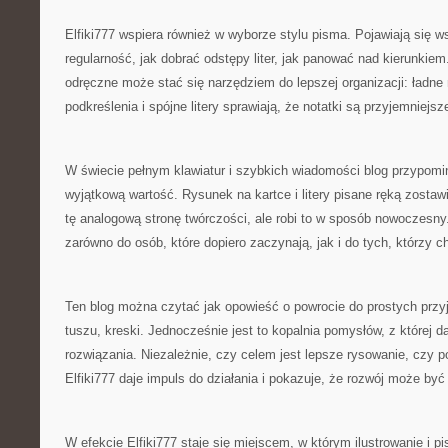
Elfiki777 wspiera również w wyborze stylu pisma. Pojawiają się 
regularność, jak dobrać odstępy liter, jak panować nad kierunkie
odręczne może stać się narzędziem do lepszej organizacji: ładne
podkreślenia i spójne litery sprawiają, że notatki są przyjemniejsz
W świecie pełnym klawiatur i szybkich wiadomości blog przypomi
wyjątkową wartość. Rysunek na kartce i litery pisane ręką zostawia
tę analogową stronę twórczości, ale robi to w sposób nowoczesny.
zarówno do osób, które dopiero zaczynają, jak i do tych, którzy c
Ten blog można czytać jak opowieść o powrocie do prostych przy
tuszu, kreski. Jednocześnie jest to kopalnia pomysłów, z której d
rozwiązania. Niezależnie, czy celem jest lepsze rysowanie, czy p
Elfiki777 daje impuls do działania i pokazuje, że rozwój może być 
W efekcie Elfiki777 staje się miejscem, w którym ilustrowanie i p