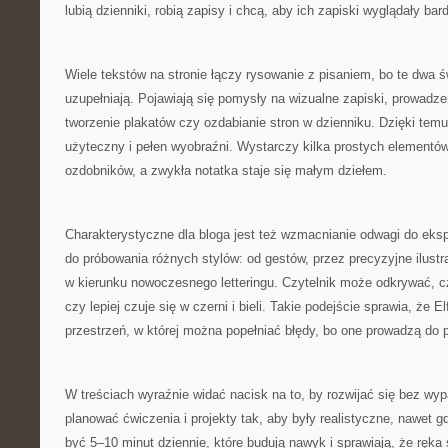
lubią dzienniki, robią zapisy i chcą, aby ich zapiski wyglądały bard
Wiele tekstów na stronie łączy rysowanie z pisaniem, bo te dwa św
uzupełniają. Pojawiają się pomysły na wizualne zapiski, prowadzen
tworzenie plakatów czy ozdabianie stron w dzienniku. Dzięki temu 
użyteczny i pełen wyobraźni. Wystarczy kilka prostych elementów
ozdobników, a zwykła notatka staje się małym dziełem.
Charakterystyczne dla bloga jest też wzmacnianie odwagi do ek
do próbowania różnych stylów: od gestów, przez precyzyjne ilustr
w kierunku nowoczesnego letteringu. Czytelnik może odkrywać, cz
czy lepiej czuje się w czerni i bieli. Takie podejście sprawia, że E
przestrzeń, w której można popełniać błędy, bo one prowadzą do 
W treściach wyraźnie widać nacisk na to, by rozwijać się bez wyp
planować ćwiczenia i projekty tak, aby były realistyczne, nawet 
być 5–10 minut dziennie, które budują nawyk i sprawiają, że ręka 