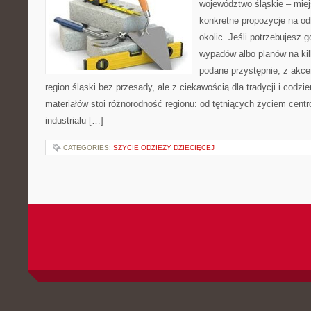
województwo śląskie – mie
konkretne propozycje na od
okolic. Jeśli potrzebujesz 
wypadów albo planów na kilk
podane przystępnie, z akc
region śląski bez przesady, ale z ciekawością dla tradycji i codz
materiałów stoi różnorodność regionu: od tętniących życiem centr
industrialu […]
CATEGORIES:
SZYCIE ODZIEŻY DZIECIĘCEJ