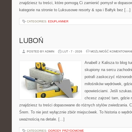
znajdziesz tu treści, które pomogą Ci zamienić pomysł w dopas
kategorie na stronie to Luksusowe resorty & spa i Bałtyk bez […]
CATEGORIES:
EDUPLANNER
LUBOŃ
POSTED BY ADMIN
LUT - 7 - 2026
MOŻLIWOŚĆ KOMENTOWAN
Anabell z Kalisza to blog t
skupiony na sercu zachodnie
potrafi zaskoczyć różnorod
miłośników wędrówek, gdzi
opowieściami. Jeśli szukasz
chcesz zajrzeć tam, gdzie 
znajdziesz tu treści dopasowane do różnych stylów zwiedzania. 
Śrem. To nie jest wyłącznie zbiór miejscówek. To historia o węd
uważnością na detale. […]
CATEGORIES:
OGRODY PRZYDOMOWE