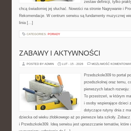
zestaw definicji, tylko prak
chcą świadomiej jej słuchać. Nowości na stronie Nagrywanie i Pr
Rekomendacje. W centrum serwisu są fundamenty muzycznej wie
linia […]
CATEGORIES:
PORADY
ZABAWY I AKTYWNOŚCI
POSTED BY ADMIN
LUT - 15 - 2026
MOŻLIWOŚĆ KOMENTOWA
Przedszkole309 to portal p
przedszkolnej oraz temu, c
pierwszych latach rozwoju
To przestrzeń, w którym ma
i osoby wspierające dzieci 
dotyczące rutyny dnia z m
dziecka od wieku żłobkowego aż po pierwsze lata szkoły. Zobacz
i Przedszkole309. Ideą serwisu jest upraszczanie tematów, które dl