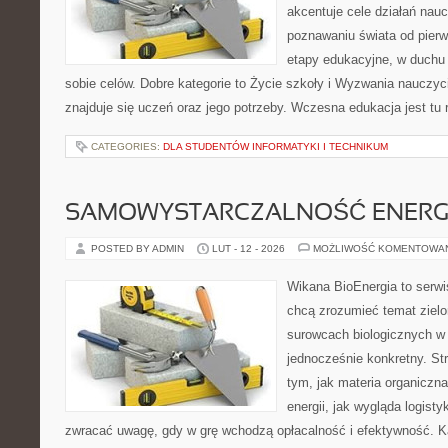
akcentuje cele działań nauczy
poznawaniu świata od pierw
etapy edukacyjne, w duchu 
sobie celów. Dobre kategorie to Życie szkoły i Wyzwania nauczyci
znajduje się uczeń oraz jego potrzeby. Wczesna edukacja jest tu 
CATEGORIES:
DLA STUDENTÓW INFORMATYKI I TECHNIKUM
SAMOWYSTARCZALNOŚĆ ENERG
POSTED BY ADMIN
LUT - 12 - 2026
MOŻLIWOŚĆ KOMENTOWA
Wikana BioEnergia to serwi
chcą zrozumieć temat zielon
surowcach biologicznych w 
jednocześnie konkretny. St
tym, jak materia organiczn
energii, jak wygląda logist
zwracać uwagę, gdy w grę wchodzą opłacalność i efektywność. Kat