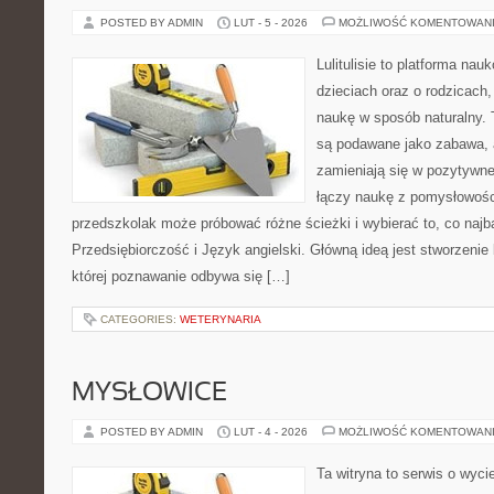
POSTED BY ADMIN
LUT - 5 - 2026
MOŻLIWOŚĆ KOMENTOWAN
Lulitulisie to platforma na
dzieciach oraz o rodzicach
naukę w sposób naturalny. 
są podawane jako zabawa,
zamieniają się w pozytywne
łączy naukę z pomysłowośc
przedszkolak może próbować różne ścieżki i wybierać to, co najb
Przedsiębiorczość i Język angielski. Główną ideą jest stworzenie 
której poznawanie odbywa się […]
CATEGORIES:
WETERYNARIA
MYSŁOWICE
POSTED BY ADMIN
LUT - 4 - 2026
MOŻLIWOŚĆ KOMENTOWAN
Ta witryna to serwis o wyc