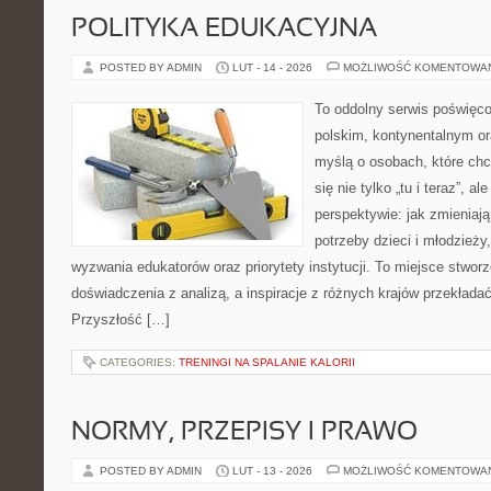
POLITYKA EDUKACYJNA
POSTED BY ADMIN
LUT - 14 - 2026
MOŻLIWOŚĆ KOMENTOWA
To oddolny serwis poświęco
polskim, kontynentalnym o
myślą o osobach, które chc
się nie tylko „tu i teraz”, a
perspektywie: jak zmieniają
potrzeby dzieci i młodzieży
wyzwania edukatorów oraz priorytety instytucji. To miejsce stworz
doświadczenia z analizą, a inspiracje z różnych krajów przekład
Przyszłość […]
CATEGORIES:
TRENINGI NA SPALANIE KALORII
NORMY, PRZEPISY I PRAWO
POSTED BY ADMIN
LUT - 13 - 2026
MOŻLIWOŚĆ KOMENTOWA