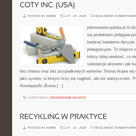
COTY INC. (USA)
POSTED BY ADMIN
LUT - 23 - 2026
MOŻLIWOŚĆ KOMENTOWA
johnmasters-polska.pl to blo
się produktami pielęgnacyj
bardziej świadome decyzje
pielęgnacyjne. To miejsce 
którzy lubią wiedzieć, co na
substancje aktywne i jak b
bez chaosu oraz bez przypadkowych wyborów. Strona skupia się n
jako system, w którym liczy się ciągłość, ale też elastyczność. 
Amorepacific (Korea […]
CATEGORIES:
ODCHUDZANIE NA KETO
RECYKLING W PRAKTYCE
POSTED BY ADMIN
LUT - 23 - 2026
MOŻLIWOŚĆ KOMENTOWA