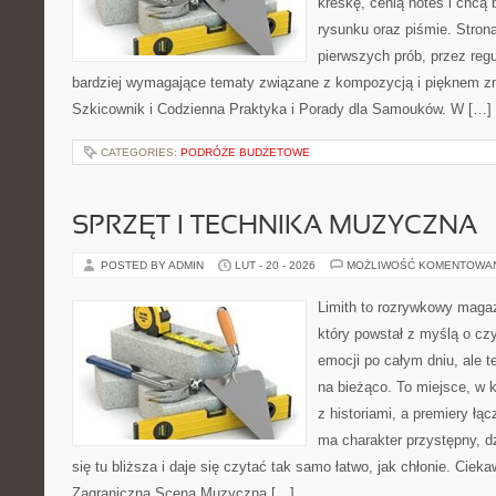
kreskę, cenią notes i chcą
rysunku oraz piśmie. Stron
pierwszych prób, przez regu
bardziej wymagające tematy związane z kompozycją i pięknem zn
Szkicownik i Codzienna Praktyka i Porady dla Samouków. W […]
CATEGORIES:
PODRÓŻE BUDŻETOWE
SPRZĘT I TECHNIKA MUZYCZNA
POSTED BY ADMIN
LUT - 20 - 2026
MOŻLIWOŚĆ KOMENTOWA
Limith to rozrywkowy maga
który powstał z myślą o cz
emocji po całym dniu, ale t
na bieżąco. To miejsce, w 
z historiami, a premiery łą
ma charakter przystępny, 
się tu bliższa i daje się czytać tak samo łatwo, jak chłonie. Cieka
Zagraniczna Scena Muzyczna […]