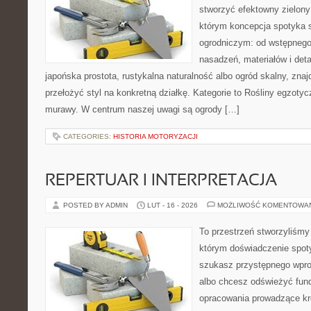
stworzyć efektowny zielony
którym koncepcja spotyka 
ogrodniczym: od wstępnego
nasadzeń, materiałów i detal
japońska prostota, rustykalna naturalność albo ogród skalny, znaj
przełożyć styl na konkretną działkę. Kategorie to Rośliny egzotycz
murawy. W centrum naszej uwagi są ogrody […]
CATEGORIES:
HISTORIA MOTORYZACJI
REPERTUAR I INTERPRETACJA
POSTED BY ADMIN
LUT - 16 - 2026
MOŻLIWOŚĆ KOMENTOWA
To przestrzeń stworzyliśmy
którym doświadczenie spoty
szukasz przystępnego wpr
albo chcesz odświeżyć fund
opracowania prowadzące kro