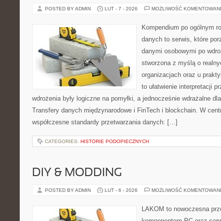
POSTED BY ADMIN
LUT - 7 - 2026
MOŻLIWOŚĆ KOMENTOWAN
Kompendium po ogólnym ro
danych to serwis, które po
danymi osobowymi po wdro
stworzona z myślą o realny
organizacjach oraz u prakt
to ułatwienie interpretacji 
wdrożenia były logiczne na pomyłki, a jednocześnie wdrażalne d
Transfery danych międzynarodowe i FinTech i blockchain. W cent
współczesne standardy przetwarzania danych: […]
CATEGORIES:
HISTORIE PODOPIECZNYCH
DIY & MODDING
POSTED BY ADMIN
LUT - 6 - 2026
MOŻLIWOŚĆ KOMENTOWAN
LAKOM to nowoczesna prze
komponentom PC oraz serwi