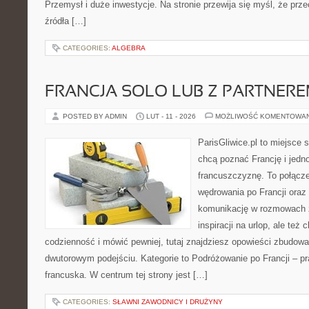
Przemysł i duże inwestycje. Na stronie przewija się myśl, że prz
źródła […]
CATEGORIES:
ALGEBRA
FRANCJA SOLO LUB Z PARTNER
POSTED BY ADMIN
LUT - 11 - 2026
MOŻLIWOŚĆ KOMENTOWA
ParisGliwice.pl to miejsce 
chcą poznać Francję i jedn
francuszczyznę. To połącz
wędrowania po Francji oraz 
komunikację w rozmowach z
inspiracji na urlop, ale te
codzienność i mówić pewniej, tutaj znajdziesz opowieści zbudow
dwutorowym podejściu. Kategorie to Podróżowanie po Francji – p
francuska. W centrum tej strony jest […]
CATEGORIES:
SŁAWNI ZAWODNICY I DRUŻYNY