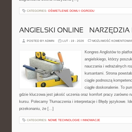
CATEGORIES:
OŚWIETLENIE DOMU I OGRODU
ANGIELSKI ONLINE – NARZĘDZIA 
POSTED BY ADMIN
LUT - 19 - 2026
MOŻLIWOŚĆ KOMENTOWA
Kongres Anglistów to platf
angielskiego, którzy posz
nauczania i wdrażalnych ro
kursantami. Strona powstał
ciągle podnoszą kompetencj
ciągłe doskonalenie. To punk
gdzie kluczowa jest jakość uczenia oraz komfort pracy zarówno na
kursu. Polecamy Tłumaczenia i interpretacje i Błędy językowe. Ide
przekonaniu, że […]
CATEGORIES:
NOWE TECHNOLOGIE I INNOWACJE