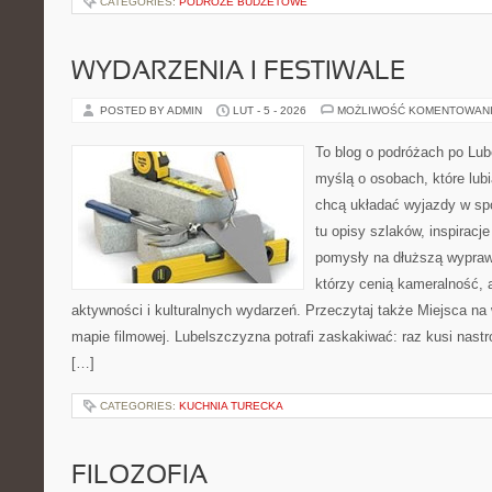
CATEGORIES:
PODRÓŻE BUDŻETOWE
WYDARZENIA I FESTIWALE
POSTED BY ADMIN
LUT - 5 - 2026
MOŻLIWOŚĆ KOMENTOWAN
To blog o podróżach po Lub
myślą o osobach, które lubią
chcą układać wyjazdy w sp
tu opisy szlaków, inspiracj
pomysły na dłuższą wyprawę
którzy cenią kameralność, a
aktywności i kulturalnych wydarzeń. Przeczytaj także Miejsca na
mapie filmowej. Lubelszczyzna potrafi zaskakiwać: raz kusi nast
[…]
CATEGORIES:
KUCHNIA TURECKA
FILOZOFIA