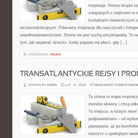
inspiracje. Strona skupia s
związanych z wejściem w no
kontaktami rówieśniczymi 
wczesnodziecięcym. Polecamy Inspiracje dla nauczycieli i Integra
niepełnosprawnościami. Strona nie jest suchą encyklopedią. To r
tym, jak wspierać dziecko, kiedy pojawia się płacz, gdy […]
CATEGORIES:
NAUKA
TRANSATLANTYCKIE REJSY I PR
POSTED BY ADMIN
LUT - 8 - 2026
MOŻLIWOŚĆ KOMENTOWAN
Ta strona to mapa inspiracji
morskie akweny i chcą odkr
To miejsce, w którym reset
podpowiedziami – od wyboru
planowanie, aż po komforto
marzysz o spokojnym week