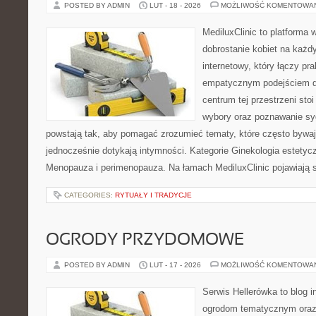
POSTED BY ADMIN
LUT - 18 - 2026
MOŻLIWOŚĆ KOMENTOWA
MediluxClinic to platforma 
dobrostanie kobiet na każdy
internetowy, który łączy pr
empatycznym podejściem d
centrum tej przestrzeni sto
wybory oraz poznawanie sy
powstają tak, aby pomagać zrozumieć tematy, które często bywa
jednocześnie dotykają intymności. Kategorie Ginekologia estetycz
Menopauza i perimenopauza. Na łamach MediluxClinic pojawiają s
CATEGORIES:
RYTUAŁY I TRADYCJE
OGRODY PRZYDOMOWE
POSTED BY ADMIN
LUT - 17 - 2026
MOŻLIWOŚĆ KOMENTOWA
Serwis Hellerówka to blog 
ogrodom tematycznym oraz