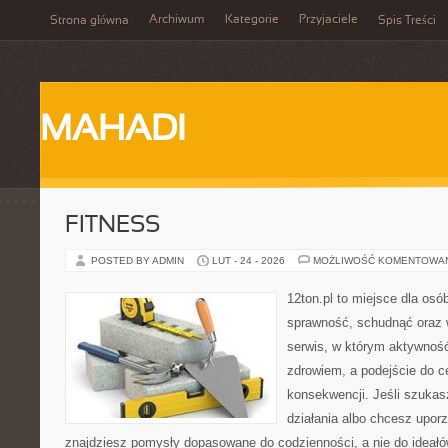
Archiwum
Kategorie
Przyjaciele
Strona główna
Spis Treści
MAHADI
FITNESS
POSTED BY ADMIN
LUT - 24 - 2026
MOŻLIWOŚĆ KOMENTOWA
12ton.pl to miejsce dla osó
sprawność, schudnąć oraz w
serwis, w którym aktywność
zdrowiem, a podejście do ce
konsekwencji. Jeśli szuka
działania albo chcesz upor
znajdziesz pomysły dopasowane do codzienności, a nie do ideałów