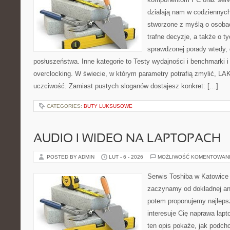
działają nam w codziennych
stworzone z myślą o osoba
trafne decyzje, a także o ty
sprawdzonej porady wtedy,
posłuszeństwa. Inne kategorie to Testy wydajności i benchmarki i
overclocking. W świecie, w którym parametry potrafią zmylić, LA
uczciwość. Zamiast pustych sloganów dostajesz konkret: […]
CATEGORIES:
BUTY LUKSUSOWE
AUDIO I WIDEO NA LAPTOPACH
POSTED BY ADMIN
LUT - 6 - 2026
MOŻLIWOŚĆ KOMENTOWAN
Serwis Toshiba w Katowice 
zaczynamy od dokładnej ana
potem proponujemy najlepsz
interesuje Cię naprawa lap
ten opis pokaże, jak podch