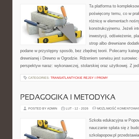
Ta platforma to kompleksow
poświęcony temu, co w prak
różnicę w elementach nośn
konstrukcyjnemu. Jeżeli int
inwestycji, odświeżenie, pl
strop albo drewniane dodatk
podane w przystępny sposób, bez zbędnej teorii. Polecamy katego
drewnianej i Drewno w Ogrodzie. Rdzeniem serwisu jest surowiec 
perspektyw naraz: wykonawczej, stolarskiej oraz użytkowej. Z jed
CATEGORIES:
TRANSATLANTYCKIE REJSY I PROMY
PEDAGOGIKA I METODYKA
POSTED BY ADMIN
LUT - 12 - 2026
MOŻLIWOŚĆ KOMENTOWA
Szkoła edukacyjna w Popow
nauczanie splata się z bud
szkolapopow.pl przedstawia