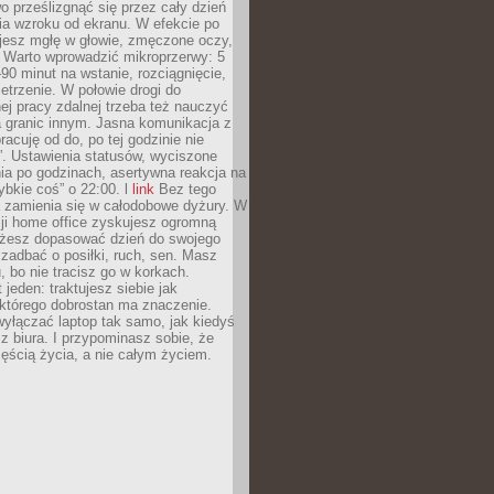
 prześlizgnąć się przez cały dzień
ia wzroku od ekranu. W efekcie po
ujesz mgłę w głowie, zmęczone oczy,
. Warto wprowadzić mikroprzerwy: 5
90 minut na wstanie, rozciągnięcie,
etrzenie. W połowie drogi do
j pracy zdalnej trzeba też nauczyć
a granic innym. Jasna komunikacja z
racuję od do, po tej godzinie nie
. Ustawienia statusów, wyciszone
ia po godzinach, asertywna reakcja na
ybkie coś” o 22:00. l
link
Bez tego
a zamienia się w całodobowe dyżury. W
ji home office zyskujesz ogromną
żesz dopasować dzień do swojego
j zadbać o posiłki, ruch, sen. Masz
, bo nie tracisz go w korkach.
 jeden: traktujesz siebie jak
 którego dobrostan ma znaczenie.
yłączać laptop tak samo, jak kiedyś
z biura. I przypominasz sobie, że
zęścią życia, a nie całym życiem.