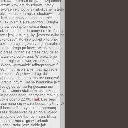
ofalowo to prosta droga do wypalenia.
rwszym krokiem do zdrowej pracy
 stworzenie choćby symbolicznej „strefy
iurko, krzesło, lampka, słuchawki. To
 Instagramowy gabinet, ale miejsce,
„tu skupiam się zawodowo”. Drugim
 rytuał początku i końca dnia: o
odzinie siadasz do pracy i o określonej
wet jeśli kusi cię, by „jeszcze tylko na
okończyć”. Kolejna pułapka to brak
urze przerwy pojawiały się naturalnie:
uchni, droga po kawę, wspólny lunch.
 prześlizgnąć się przez cały dzień
ia wzroku od ekranu. W efekcie po
ujesz mgłę w głowie, zmęczone oczy,
. Warto wprowadzić mikroprzerwy: 5
90 minut na wstanie, rozciągnięcie,
etrzenie. W połowie drogi do
j pracy zdalnej trzeba też nauczyć
a granic innym. Jasna komunikacja z
racuję od do, po tej godzinie nie
. Ustawienia statusów, wyciszone
ia po godzinach, asertywna reakcja na
ybkie coś” o 22:00. l
link
Bez tego
a zamienia się w całodobowe dyżury. W
ji home office zyskujesz ogromną
żesz dopasować dzień do swojego
j zadbać o posiłki, ruch, sen. Masz
, bo nie tracisz go w korkach.
 jeden: traktujesz siebie jak