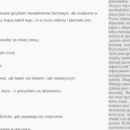
pracownika,
Uczysz się w
wychodziłeś 
i pisane językiem nienadmiernie fachowym, ale osadzone w
praca jest c
Praca zdalna
krążą wokół tego, co w życiu rodziny i placówki jest
dojazdów, el
kawa z włas
kilku miesią
rozmycie gr
posoby na mniej stresu;
„jestem dost
przerwę, tru
Kluczowym b
po ciszę;
Jeśli pracuj
między pran
dostaje jasne
a;
odpoczynek”
odpisywanie 
przygotowyw
rać, jak bawić się słowem i jak towarzyszyć;
sobotę. Dług
Dlatego pie
zdalnej jest
a duża – z pomysłami na aktywności;
biurowej”. B
nie musi być
które mówi: 
krokiem jest
określonej g
kończysz, na
dziecko, gdy pojawiają się zmęczenie;
chwilę coś d
przerw. W bi
rozmowa w k
ywania w placówce;