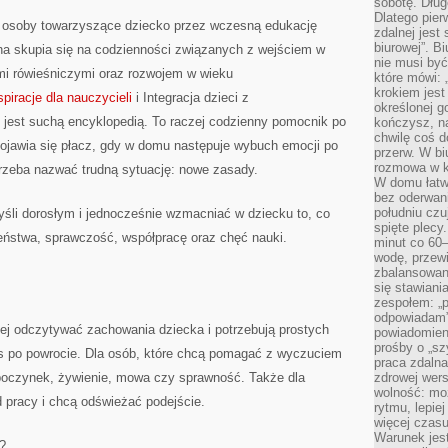
sobotę. Dług
Dlatego pie
z osoby towarzyszące dziecko przez wczesną edukację
zdalnej jest
biurowej”. B
ona skupia się na codzienności związanych z wejściem w
nie musi być
ami rówieśniczymi oraz rozwojem w wieku
które mówi: 
krokiem jest
spiracje dla nauczycieli
i Integracja dzieci z
określonej g
 jest suchą encyklopedią. To raczej codzienny pomocnik po
kończysz, na
chwilę coś d
pojawia się płacz, gdy w domu następuje wybuch emocji po
przerw. W bi
rozmowa w k
trzeba nazwać trudną sytuację: nowe zasady.
W domu łatwo
bez oderwan
południu cz
yśli dorosłym i jednocześnie wzmacniać w dziecku to, co
spięte plecy
eństwa, sprawczość, współpracę oraz chęć nauki.
minut co 60–
wodę, przewi
zbalansowane
się stawiani
zespołem: „p
odpowiadam”
iej odczytywać zachowania dziecka i potrzebują prostych
powiadomien
prośby o „sz
ys po powrocie. Dla osób, które chcą pomagać z wyczuciem
praca zdaln
poczynek, żywienie, mowa czy sprawność. Także dla
zdrowej wers
wolność: mo
d pracy i chcą odświeżać podejście.
rytmu, lepie
więcej czasu
Warunek jest
?