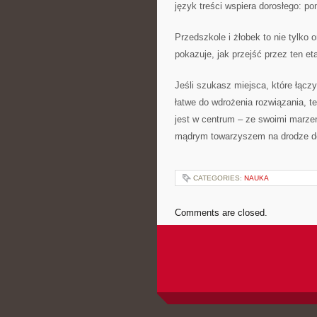
język treści wspiera dorosłego: p
Przedszkole i żłobek to nie tylko o
pokazuje, jak przejść przez ten et
Jeśli szukasz miejsca, które łąc
łatwe do wdrożenia rozwiązania, te
jest w centrum – ze swoimi marzen
mądrym towarzyszem na drodze do
CATEGORIES:
NAUKA
Comments are closed.