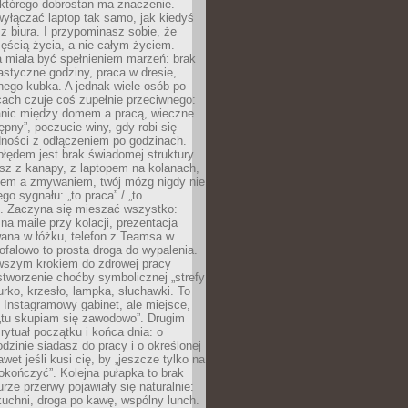
 którego dobrostan ma znaczenie.
yłączać laptop tak samo, jak kiedyś
z biura. I przypominasz sobie, że
zęścią życia, a nie całym życiem.
 miała być spełnieniem marzeń: brak
astyczne godziny, praca w dresie,
nego kubka. A jednak wiele osób po
cach czuje coś zupełnie przeciwnego:
anic między domem a pracą, wieczne
ępny”, poczucie winy, gdy robi się
dności z odłączeniem po godzinach.
łędem jest brak świadomej struktury.
esz z kanapy, z laptopem na kolanach,
iem a zmywaniem, twój mózg nigdy nie
go sygnału: „to praca” / „to
. Zaczyna się mieszać wszystko:
na maile przy kolacji, prezentacja
ana w łóżku, telefon z Teamsa w
ofalowo to prosta droga do wypalenia.
rwszym krokiem do zdrowej pracy
 stworzenie choćby symbolicznej „strefy
iurko, krzesło, lampka, słuchawki. To
 Instagramowy gabinet, ale miejsce,
„tu skupiam się zawodowo”. Drugim
 rytuał początku i końca dnia: o
odzinie siadasz do pracy i o określonej
wet jeśli kusi cię, by „jeszcze tylko na
okończyć”. Kolejna pułapka to brak
urze przerwy pojawiały się naturalnie:
uchni, droga po kawę, wspólny lunch.