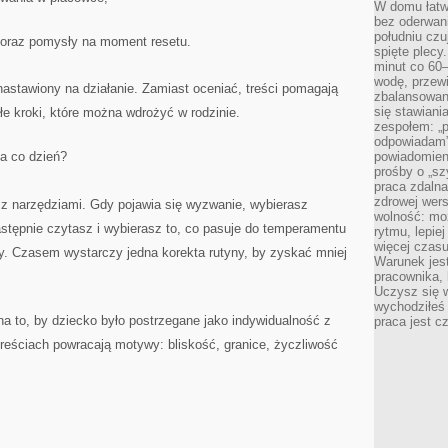
W domu łatwo
bez oderwan
południu cz
e oraz pomysły na moment resetu.
spięte plecy
minut co 60–
wodę, przewi
 nastawiony na działanie. Zamiast oceniać, treści pomagają
zbalansowane
się stawiani
łe kroki, które można wdrożyć w rodzinie.
zespołem: „p
odpowiadam”
a co dzień?
powiadomien
prośby o „sz
praca zdaln
zdrowej wers
 z narzędziami. Gdy pojawia się wyzwanie, wybierasz
wolność: mo
Następnie czytasz i wybierasz to, co pasuje do temperamentu
rytmu, lepie
więcej czasu
y. Czasem wystarczy jedna korekta rutyny, by zyskać mniej
Warunek jest
pracownika,
Uczysz się w
wychodziłeś 
na to, by dziecko było postrzegane jako indywidualność z
praca jest c
reściach powracają motywy: bliskość, granice, życzliwość