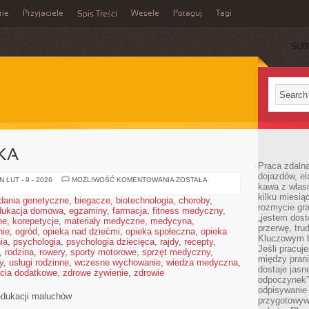
rie
Przyjaciele
Wesele
Potaguj
Tagi
Spis Treści
SUB
KA
Praca zdalna
dojazdów, el
EDUKACJA
 LUT - 9 - 2026
MOŻLIWOŚĆ KOMENTOWANIA
ZOSTAŁA
kawa z włas
I
NAUKA
kilku miesią
dania genetyczne
,
biegacze
,
biotechnologia
,
choroby
,
rozmycie gr
dukacja domowa
,
egzaminy
,
farmacja
,
fitness medyczny
,
„jestem dost
ne
,
korepetycje
,
materiały medyczne
,
medycyna
,
przerwę, tru
nie
,
ogród
,
opieka nad dziećmi
,
opieka społeczna
,
opieka
Kluczowym b
ia
,
psychologia
,
psychologia dziecięca
,
rajdy
,
recepty
,
Jeśli pracuj
,
rodzina
,
rowery
,
sporty motorowe
,
sprzęt medyczny
,
między pran
y
,
usługi rodzinne
,
wczesne wychowanie
,
wiedza medyczna
,
dostaje jasne
ęcia dodatkowe
,
zdrowe żywienie
,
zdrowie
odpoczynek”
odpisywanie 
dukacji maluchów
przygotowyw