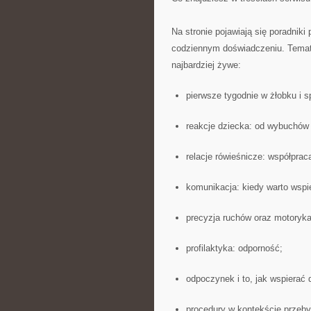
Na stronie pojawiają się poradnik
codziennym doświadczeniu. Tematy 
najbardziej żywe:
pierwsze tygodnie w żłobku i s
reakcje dziecka: od wybuchów 
relacje rówieśnicze: współprac
komunikacja: kiedy warto wspie
precyzja ruchów oraz motoryk
profilaktyka: odporność;
odpoczynek i to, jak wspierać 
procedury w kontekście przeb