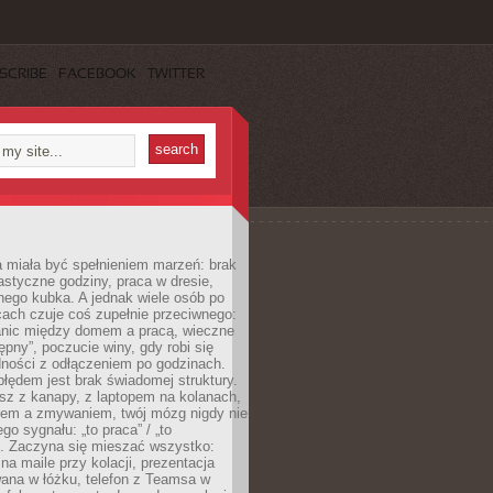
SCRIBE
FACEBOOK
TWITTER
 miała być spełnieniem marzeń: brak
astyczne godziny, praca w dresie,
nego kubka. A jednak wiele osób po
cach czuje coś zupełnie przeciwnego:
anic między domem a pracą, wieczne
ępny”, poczucie winy, gdy robi się
dności z odłączeniem po godzinach.
łędem jest brak świadomej struktury.
esz z kanapy, z laptopem na kolanach,
iem a zmywaniem, twój mózg nigdy nie
go sygnału: „to praca” / „to
. Zaczyna się mieszać wszystko:
na maile przy kolacji, prezentacja
ana w łóżku, telefon z Teamsa w