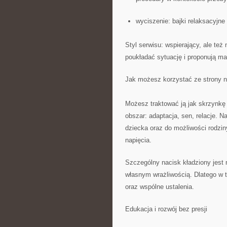
wyciszenie: bajki relaksacyjn
Styl serwisu: wspierający, ale też
poukładać sytuację i proponują ma
Jak możesz korzystać ze strony n
Możesz traktować ją jak skrzynkę
obszar: adaptacja, sen, relacje. 
dziecka oraz do możliwości rodzin
napięcia.
Szczególny nacisk kładziony jest 
własnym wrażliwością. Dlatego w t
oraz wspólne ustalenia.
Edukacja i rozwój bez presji