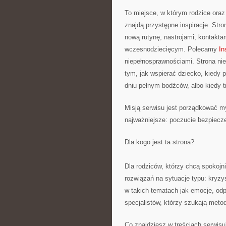
To miejsce, w którym rodzice ora
znajdą przystępne inspiracje. Str
nową rutynę, nastrojami, kontakt
wczesnodziecięcym. Polecamy
In
niepełnosprawnościami. Strona nie
tym, jak wspierać dziecko, kiedy 
dniu pełnym bodźców, albo kiedy 
Misją serwisu jest porządkować m
najważniejsze: poczucie bezpiecz
Dla kogo jest ta strona?
Dla rodziców, którzy chcą spokojn
rozwiązań na sytuacje typu: kryz
w takich tematach jak emocje, od
specjalistów, którzy szukają meto
Co znajdziesz w treściach serwisu