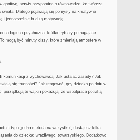
w gonitwę, serwis przypomina o równowadze: że twórcze
 świata. Dlatego pojawiają się pomysły na kreatywne
ię i jednocześnie budują motywację.
nna higiena psychiczna: krótkie rytuały pomagające
 To mogą być minuty ciszy, które zmieniają atmosferę w
a
h komunikacji z wychowawcą. Jak ustalać zasady? Jak
wiają się trudności? Jak reagować, gdy dziecko po dniu w
 porządkują te wątki i pokazują, że współpraca potrafią
etnic typu „jedna metoda na wszystko”, dostajesz kilka
ązania do dziecka: wrażliwego, towarzyskiego. Dodatkowo