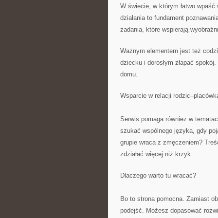
W świecie, w którym łatwo wpaść 
działania to fundament poznawania
zadania, które wspierają wyobraźn
Ważnym elementem jest też codzie
dziecku i dorosłym złapać spokój.
domu.
Wsparcie w relacji rodzic–placówk
Serwis pomaga również w tematac
szukać wspólnego języka, gdy poja
grupie wraca z zmęczeniem? Treści
zdziałać więcej niż krzyk.
Dlaczego warto tu wracać?
Bo to strona pomocna. Zamiast obi
podejść. Możesz dopasować rozwi