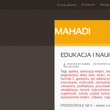
Archiwum
Katego
Strona główna
MAHADI
EDUKACJA I NAU
POSTED BY ADMIN
POSTED ON
WYŁĄCZONA
Tagi:
apteka
,
aranżacja wnętrz
,
ba
diagnostyka
,
dieta
,
dom
,
dzieci
,
e
formuła 1
,
genetyka
,
gry edukacyj
mieszkanie
,
motocykle
,
odchudza
zdrowotna
,
profilaktyka
,
przychodn
rehabilitacja
,
remont
,
rodzicielstwo
superfoods
,
szkoła
,
szpital
,
trybun
wyposażenie wnętrz
,
zabawa
,
zaj
PRZEDSZKOLE NA 5 – serwis o e