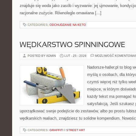
znajduje się woda jako zasób i wyzwanie: jej ujmowanie, kondycj
racjonalne zużycie. Równolegle omawiana […]
CATEGORIES:
ODCHUDZANIE NA KETO
WĘDKARSTWO SPINNINGOWE
POSTED BY ADMIN
LUT - 25 - 2026
MOŻLIWOŚĆ KOMENTOWA
Nadorsze-haller.pl to blog w
myślą o osobach, dla który
czymś więcej niż tylko we
miejsce, w którym doświadc
każdy tekst ma pomagać łow
satysfakcją. Jeśli szukasz
uporządkować swoje podejście do zestawów, albo po prostu lubisz
wędkarskich realiach, znajdziesz tu solidne kompendium. Nowości
CATEGORIES:
GRAFFITI I STREET ART