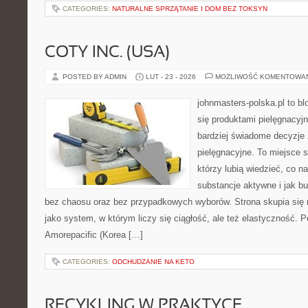
CATEGORIES:
NATURALNE SPRZĄTANIE I DOM BEZ TOKSYN
COTY INC. (USA)
POSTED BY ADMIN
LUT - 23 - 2026
MOŻLIWOŚĆ KOMENTOWA
johnmasters-polska.pl to blo
się produktami pielęgnacyj
bardziej świadome decyzje
pielęgnacyjne. To miejsce 
którzy lubią wiedzieć, co na
substancje aktywne i jak b
bez chaosu oraz bez przypadkowych wyborów. Strona skupia się n
jako system, w którym liczy się ciągłość, ale też elastyczność. 
Amorepacific (Korea […]
CATEGORIES:
ODCHUDZANIE NA KETO
RECYKLING W PRAKTYCE