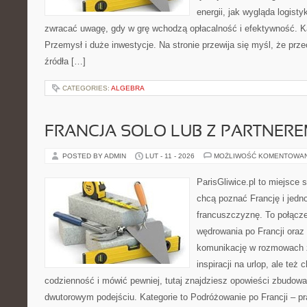
energii, jak wygląda logist
zwracać uwagę, gdy w grę wchodzą opłacalność i efektywność. Kat
Przemysł i duże inwestycje. Na stronie przewija się myśl, że prz
źródła […]
CATEGORIES:
ALGEBRA
FRANCJA SOLO LUB Z PARTNER
POSTED BY ADMIN
LUT - 11 - 2026
MOŻLIWOŚĆ KOMENTOWA
ParisGliwice.pl to miejsce 
chcą poznać Francję i jedn
francuszczyznę. To połącz
wędrowania po Francji oraz 
komunikację w rozmowach z
inspiracji na urlop, ale te
codzienność i mówić pewniej, tutaj znajdziesz opowieści zbudow
dwutorowym podejściu. Kategorie to Podróżowanie po Francji – p