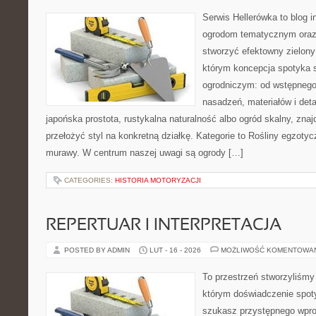
Serwis Hellerówka to blog 
ogrodom tematycznym oraz
stworzyć efektowny zielony
którym koncepcja spotyka 
ogrodniczym: od wstępnego
nasadzeń, materiałów i detal
japońska prostota, rustykalna naturalność albo ogród skalny, znaj
przełożyć styl na konkretną działkę. Kategorie to Rośliny egzotycz
murawy. W centrum naszej uwagi są ogrody […]
CATEGORIES:
HISTORIA MOTORYZACJI
REPERTUAR I INTERPRETACJA
POSTED BY ADMIN
LUT - 16 - 2026
MOŻLIWOŚĆ KOMENTOWA
To przestrzeń stworzyliśmy
którym doświadczenie spoty
szukasz przystępnego wpr