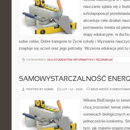
nauczanie splata się z bud
szkolapopow.pl przedstawia
akcentuje cele działań nauczy
poznawaniu świata od pierw
etapy edukacyjne, w duchu 
sobie celów. Dobre kategorie to Życie szkoły i Wyzwania nauczyci
znajduje się uczeń oraz jego potrzeby. Wczesna edukacja jest tu 
CATEGORIES:
DLA STUDENTÓW INFORMATYKI I TECHNIKUM
SAMOWYSTARCZALNOŚĆ ENERG
POSTED BY ADMIN
LUT - 12 - 2026
MOŻLIWOŚĆ KOMENTOWA
Wikana BioEnergia to serwi
chcą zrozumieć temat zielon
surowcach biologicznych w 
jednocześnie konkretny. St
tym, jak materia organiczn