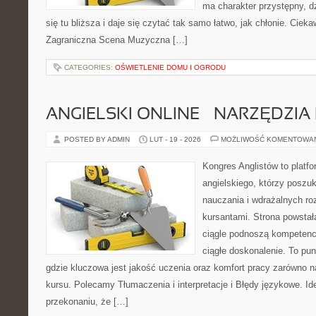
ma charakter przystępny, 
się tu bliższa i daje się czytać tak samo łatwo, jak chłonie. Cieka
Zagraniczna Scena Muzyczna […]
CATEGORIES:
OŚWIETLENIE DOMU I OGRODU
ANGIELSKI ONLINE – NARZĘDZIA 
POSTED BY ADMIN
LUT - 19 - 2026
MOŻLIWOŚĆ KOMENTOWA
Kongres Anglistów to platf
angielskiego, którzy posz
nauczania i wdrażalnych ro
kursantami. Strona powstał
ciągle podnoszą kompetencj
ciągłe doskonalenie. To punk
gdzie kluczowa jest jakość uczenia oraz komfort pracy zarówno na
kursu. Polecamy Tłumaczenia i interpretacje i Błędy językowe. Ide
przekonaniu, że […]