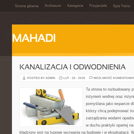
Archiwum
Kategorie
Przyjaciele
Strona główna
Spis Treści
MAHADI
KANALIZACJA I ODWODNIENIA
POSTED BY ADMIN
LUT - 26 - 2026
MOŻLIWOŚĆ KOMENTOWA
Ta strona to rozbudowany 
inżynierii wodnej oraz inżyni
pomyślana jako wsparcie d
którzy chcą podejmować tra
zarządzania wodami opadow
w duchu praktyki opartej n
kładziony jest na typowe wyzwania na budowie i w eksploatacji. 