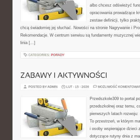
albo chcesz odświeżyć fund
opracowania prowadzące kro
zestaw definicji, tylko prak
chcą świadomiej jej słuchać. Nowości na stronie Nagrywanie i Pr
Rekomendacje. W centrum serwisu są fundamenty muzycznej wie
linia […]
CATEGORIES:
PORADY
ZABAWY I AKTYWNOŚCI
POSTED BY ADMIN
LUT - 15 - 2026
MOŻLIWOŚĆ KOMENTOWA
Przedszkole309 to portal p
przedszkolnej oraz temu, c
pierwszych latach rozwoju
To przestrzeń, w którym ma
i osoby wspierające dzieci 
dotyczące rutyny dnia z m