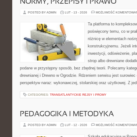
NORMY, PRZEPISY I PRAWO
POSTED BY ADMIN
LUT - 13 - 2026
MOŻLIWOŚĆ KOMENTOWA
Ta platforma to kompleksow
poświęcony temu, co w prak
różnicę w elementach nośn
konstrukcyjnemu. Jeżeli int
inwestycji, odświeżenie, pl
strop albo drewniane dodatk
podane w przystępny sposób, bez zbędnej teorii. Polecamy katego
drewnianej i Drewno w Ogrodzie. Rdzeniem serwisu jest surowiec 
perspektyw naraz: wykonawczej, stolarskiej oraz użytkowej. Z jed
CATEGORIES:
TRANSATLANTYCKIE REJSY I PROMY
PEDAGOGIKA I METODYKA
POSTED BY ADMIN
LUT - 12 - 2026
MOŻLIWOŚĆ KOMENTOWA
Szkoła edukacyjna w Popow