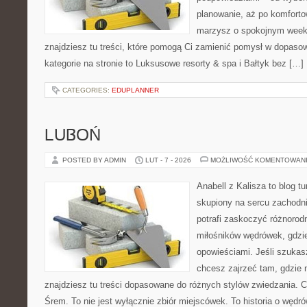
planowanie, aż po komforto
marzysz o spokojnym week
znajdziesz tu treści, które pomogą Ci zamienić pomysł w dopas
kategorie na stronie to Luksusowe resorty & spa i Bałtyk bez […]
CATEGORIES:
EDUPLANNER
LUBOŃ
POSTED BY ADMIN
LUT - 7 - 2026
MOŻLIWOŚĆ KOMENTOWAN
Anabell z Kalisza to blog t
skupiony na sercu zachodnie
potrafi zaskoczyć różnorod
miłośników wędrówek, gdzi
opowieściami. Jeśli szukasz
chcesz zajrzeć tam, gdzie 
znajdziesz tu treści dopasowane do różnych stylów zwiedzania. 
Śrem. To nie jest wyłącznie zbiór miejscówek. To historia o węd