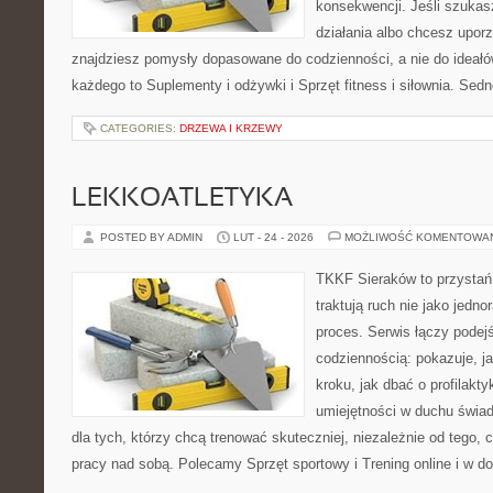
konsekwencji. Jeśli szuka
działania albo chcesz upor
znajdziesz pomysły dopasowane do codzienności, a nie do ideałów
każdego to Suplementy i odżywki i Sprzęt fitness i siłownia. Sedn
CATEGORIES:
DRZEWA I KRZEWY
LEKKOATLETYKA
POSTED BY ADMIN
LUT - 24 - 2026
MOŻLIWOŚĆ KOMENTOWA
TKKF Sieraków to przystań i
traktują ruch nie jako jedno
proces. Serwis łączy podej
codziennością: pokazuje, j
kroku, jak dbać o profilakty
umiejętności w duchu świad
dla tych, którzy chcą trenować skuteczniej, niezależnie od tego, c
pracy nad sobą. Polecamy Sprzęt sportowy i Trening online i w d