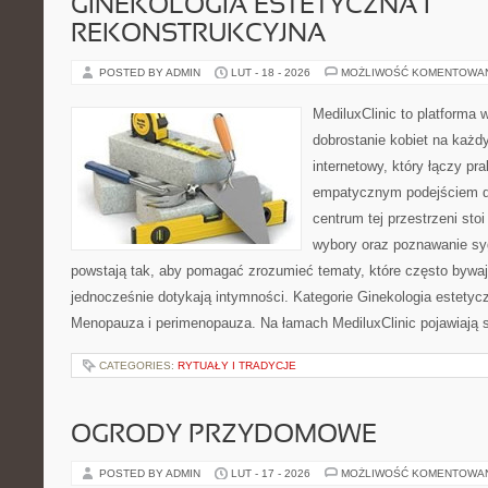
GINEKOLOGIA ESTETYCZNA I
REKONSTRUKCYJNA
POSTED BY ADMIN
LUT - 18 - 2026
MOŻLIWOŚĆ KOMENTOWA
MediluxClinic to platforma 
dobrostanie kobiet na każdy
internetowy, który łączy pr
empatycznym podejściem d
centrum tej przestrzeni sto
wybory oraz poznawanie sy
powstają tak, aby pomagać zrozumieć tematy, które często bywa
jednocześnie dotykają intymności. Kategorie Ginekologia estetycz
Menopauza i perimenopauza. Na łamach MediluxClinic pojawiają s
CATEGORIES:
RYTUAŁY I TRADYCJE
OGRODY PRZYDOMOWE
POSTED BY ADMIN
LUT - 17 - 2026
MOŻLIWOŚĆ KOMENTOWA