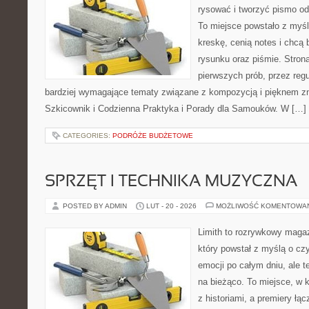
rysować i tworzyć pismo o
To miejsce powstało z myśl
kreskę, cenią notes i chcą
rysunku oraz piśmie. Stron
pierwszych prób, przez regu
bardziej wymagające tematy związane z kompozycją i pięknem zn
Szkicownik i Codzienna Praktyka i Porady dla Samouków. W […]
CATEGORIES:
PODRÓŻE BUDŻETOWE
SPRZĘT I TECHNIKA MUZYCZNA
POSTED BY ADMIN
LUT - 20 - 2026
MOŻLIWOŚĆ KOMENTOWA
Limith to rozrywkowy maga
który powstał z myślą o cz
emocji po całym dniu, ale t
na bieżąco. To miejsce, w 
z historiami, a premiery łą