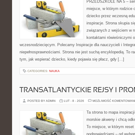
PRZEDSZKOLE NA 5 – serw
miejsce, w którym rodzice
dziecko przez wczesną edu
inspiracje. Strona skupia s
związanych z wejściem w no
kontaktami rówieśniczymi 
wczesnodziecięcym. Polecamy Inspiracje dla nauczycieli i Integra
niepełnosprawnościami. Strona nie jest suchą encyklopedią. To r
tym, jak wspierać dziecko, kiedy pojawia się płacz, gdy […]
CATEGORIES:
NAUKA
TRANSATLANTYCKIE REJSY I PR
POSTED BY ADMIN
LUT - 8 - 2026
MOŻLIWOŚĆ KOMENTOWAN
Ta strona to mapa inspiracji
morskie akweny i chcą odkr
To miejsce, w którym reset
podpowiedziami – od wyboru