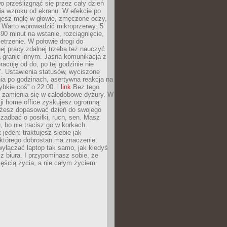
 prześlizgnąć się przez cały dzień
ia wzroku od ekranu. W efekcie po
ujesz mgłę w głowie, zmęczone oczy,
. Warto wprowadzić mikroprzerwy: 5
90 minut na wstanie, rozciągnięcie,
etrzenie. W połowie drogi do
j pracy zdalnej trzeba też nauczyć
a granic innym. Jasna komunikacja z
racuję od do, po tej godzinie nie
. Ustawienia statusów, wyciszone
ia po godzinach, asertywna reakcja na
ybkie coś” o 22:00. l
link
Bez tego
a zamienia się w całodobowe dyżury. W
ji home office zyskujesz ogromną
żesz dopasować dzień do swojego
j zadbać o posiłki, ruch, sen. Masz
, bo nie tracisz go w korkach.
 jeden: traktujesz siebie jak
 którego dobrostan ma znaczenie.
yłączać laptop tak samo, jak kiedyś
z biura. I przypominasz sobie, że
zęścią życia, a nie całym życiem.