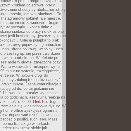
ofalowo to prosta droga do wypalenia.
rwszym krokiem do zdrowej pracy
 stworzenie choćby symbolicznej „strefy
iurko, krzesło, lampka, słuchawki. To
 Instagramowy gabinet, ale miejsce,
„tu skupiam się zawodowo”. Drugim
 rytuał początku i końca dnia: o
odzinie siadasz do pracy i o określonej
wet jeśli kusi cię, by „jeszcze tylko na
okończyć”. Kolejna pułapka to brak
urze przerwy pojawiały się naturalnie:
uchni, droga po kawę, wspólny lunch.
 prześlizgnąć się przez cały dzień
ia wzroku od ekranu. W efekcie po
ujesz mgłę w głowie, zmęczone oczy,
. Warto wprowadzić mikroprzerwy: 5
90 minut na wstanie, rozciągnięcie,
etrzenie. W połowie drogi do
j pracy zdalnej trzeba też nauczyć
a granic innym. Jasna komunikacja z
racuję od do, po tej godzinie nie
. Ustawienia statusów, wyciszone
ia po godzinach, asertywna reakcja na
ybkie coś” o 22:00. l
link
Bez tego
a zamienia się w całodobowe dyżury. W
ji home office zyskujesz ogromną
żesz dopasować dzień do swojego
j zadbać o posiłki, ruch, sen. Masz
, bo nie tracisz go w korkach.
 jeden: traktujesz siebie jak