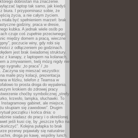
 którego dobrostan ma znaczenie.
yłączać laptop tak samo, jak kiedyś
z biura. I przypominasz sobie, że
zęścią życia, a nie całym życiem.
 miała być spełnieniem marzeń: brak
astyczne godziny, praca w dresie,
nego kubka. A jednak wiele osób po
cach czuje coś zupełnie przeciwnego:
anic między domem a pracą, wieczne
ępny”, poczucie winy, gdy robi się
dności z odłączeniem po godzinach.
łędem jest brak świadomej struktury.
esz z kanapy, z laptopem na kolanach,
iem a zmywaniem, twój mózg nigdy nie
go sygnału: „to praca” / „to
. Zaczyna się mieszać wszystko:
na maile przy kolacji, prezentacja
ana w łóżku, telefon z Teamsa w
ofalowo to prosta droga do wypalenia.
rwszym krokiem do zdrowej pracy
 stworzenie choćby symbolicznej „strefy
iurko, krzesło, lampka, słuchawki. To
 Instagramowy gabinet, ale miejsce,
„tu skupiam się zawodowo”. Drugim
 rytuał początku i końca dnia: o
odzinie siadasz do pracy i o określonej
wet jeśli kusi cię, by „jeszcze tylko na
okończyć”. Kolejna pułapka to brak
urze przerwy pojawiały się naturalnie:
uchni, droga po kawę, wspólny lunch.