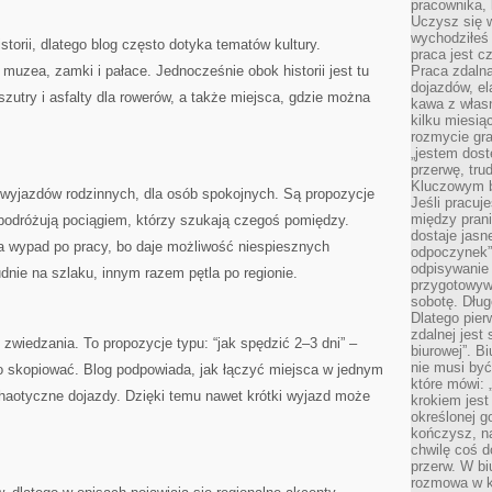
pracownika,
Uczysz się w
wychodziłeś 
storii, dlatego blog często dotyka tematów kultury.
praca jest c
 muzea, zamki i pałace. Jednocześnie obok historii jest tu
Praca zdalna
dojazdów, el
szutry i asfalty dla rowerów, a także miejsca, gdzie można
kawa z włas
kilku miesią
rozmycie gr
„jestem dost
przerwę, tru
Kluczowym b
a wyjazdów rodzinnych, dla osób spokojnych. Są propozycje
Jeśli pracuj
między pran
y podróżują pociągiem, którzy szukają czegoś pomiędzy.
dostaje jasne
na wypad po pracy, bo daje możliwość niespiesznych
odpoczynek”
odpisywanie 
nie na szlaku, innym razem pętla po regionie.
przygotowyw
sobotę. Dług
Dlatego pie
zdalnej jest
zwiedzania. To propozycje typu: “jak spędzić 2–3 dni” –
biurowej”. B
nie musi być
two skopiować. Blog podpowiada, jak łączyć miejsca w jednym
które mówi: 
 chaotyczne dojazdy. Dzięki temu nawet krótki wyjazd może
krokiem jest
określonej g
kończysz, na
chwilę coś d
przerw. W bi
rozmowa w k