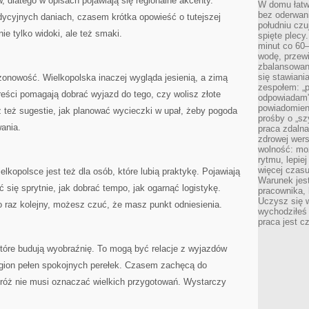
, dlatego w opisach pojawiają się regionalne akcenty.
W domu łatwo
bez oderwan
ycyjnych daniach, czasem krótka opowieść o tutejszej
południu cz
ie tylko widoki, ale też smaki.
spięte plecy
minut co 60–
wodę, przewi
zbalansowane
się stawiani
nowość. Wielkopolska inaczej wygląda jesienią, a zimą
zespołem: „p
treści pomagają dobrać wyjazd do tego, czy wolisz złote
odpowiadam”
powiadomien
sz też sugestie, jak planować wycieczki w upał, żeby pogoda
prośby o „sz
ania.
praca zdaln
zdrowej wers
wolność: mo
rytmu, lepie
więcej czasu
lkopolsce jest też dla osób, które lubią praktykę. Pojawiają
Warunek jest
ć się sprytnie, jak dobrać tempo, jak ogarnąć logistykę.
pracownika,
Uczysz się w
po raz kolejny, możesz czuć, że masz punkt odniesienia.
wychodziłeś 
praca jest c
 które budują wyobraźnię. To mogą być relacje z wyjazdów
egion pełen spokojnych perełek. Czasem zachęcą do
dróż nie musi oznaczać wielkich przygotowań. Wystarczy