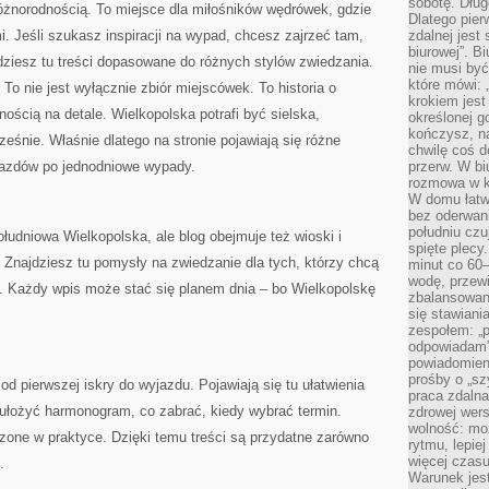
sobotę. Dług
różnorodnością. To miejsce dla miłośników wędrówek, gdzie
Dlatego pie
. Jeśli szukasz inspiracji na wypad, chcesz zajrzeć tam,
zdalnej jest
biurowej”. B
dziesz tu treści dopasowane do różnych stylów zwiedzania.
nie musi być
które mówi: 
 To nie jest wyłącznie zbiór miejscówek. To historia o
krokiem jest
ścią na detale. Wielkopolska potrafi być sielska,
określonej g
kończysz, na
śnie. Właśnie dlatego na stronie pojawiają się różne
chwilę coś d
jazdów po jednodniowe wypady.
przerw. W bi
rozmowa w k
W domu łatwo
bez oderwan
południu cz
łudniowa Wielkopolska, ale blog obejmuje też wioski i
spięte plecy
. Znajdziesz tu pomysły na zwiedzanie dla tych, którzy chcą
minut co 60–
wodę, przewi
ę. Każdy wpis może stać się planem dnia – bo Wielkopolskę
zbalansowane
się stawiani
zespołem: „p
odpowiadam”
powiadomien
prośby o „sz
d pierwszej iskry do wyjazdu. Pojawiają się tu ułatwienia
praca zdaln
k ułożyć harmonogram, co zabrać, kiedy wybrać termin.
zdrowej wers
wolność: mo
zone w praktyce. Dzięki temu treści są przydatne zarówno
rytmu, lepie
więcej czasu
.
Warunek jest