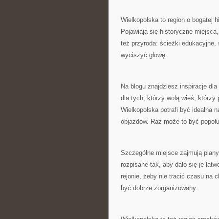
Wielkopolska to region o bogatej hi
Pojawiają się historyczne miejsca,
też przyroda: ścieżki edukacyjne, 
wyciszyć głowę.
Na blogu znajdziesz inspiracje dl
dla tych, którzy wolą wieś, którz
Wielkopolska potrafi być idealna 
objazdów. Raz może to być popołud
Szczególne miejsce zajmują plany 
rozpisane tak, aby dało się je ła
rejonie, żeby nie tracić czasu na
być dobrze zorganizowany.