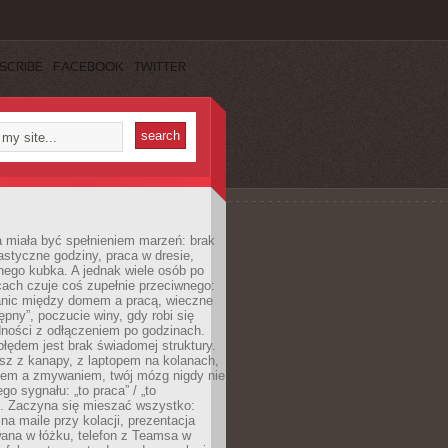
SCRIBE
FACEBOOK
TWITTER
 miała być spełnieniem marzeń: brak
astyczne godziny, praca w dresie,
nego kubka. A jednak wiele osób po
cach czuje coś zupełnie przeciwnego:
anic między domem a pracą, wieczne
ępny”, poczucie winy, gdy robi się
dności z odłączeniem po godzinach.
łędem jest brak świadomej struktury.
esz z kanapy, z laptopem na kolanach,
iem a zmywaniem, twój mózg nigdy nie
go sygnału: „to praca” / „to
. Zaczyna się mieszać wszystko:
na maile przy kolacji, prezentacja
ana w łóżku, telefon z Teamsa w