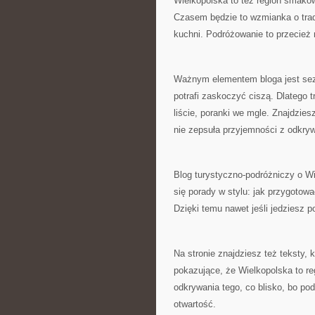
Wielkopolska to też region smaków
Czasem będzie to wzmianka o trad
kuchni. Podróżowanie to przecież n
Ważnym elementem bloga jest sezo
potrafi zaskoczyć ciszą. Dlatego 
liście, poranki we mgle. Znajdzie
nie zepsuła przyjemności z odkryw
Blog turystyczno-podróżniczy o Wie
się porady w stylu: jak przygotowa
Dzięki temu nawet jeśli jedziesz 
Na stronie znajdziesz też teksty,
pokazujące, że Wielkopolska to r
odkrywania tego, co blisko, bo po
otwartość.