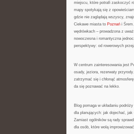
miejscu, które potrafi zaskoczyć 
mapy spotykają się z opowieściami
gdzie nie zaglądają wszyscy, znaj
Ciekawe miasta to
Poznań
i Śrem.
wędrówkach – prowadzona z uważno
nowoczesna i romantyczna jednocze
perspektywy: od rowerowych prze
W centrum zainteresowania jest Po
osady, jeziora, rezerwaty przyrody
zatrzymać się i chłonąć atmosfer
da się poznawać na lekko.
Blog pomaga w układaniu podróży o
dla planujących: jak dojechać, ja
Zamiast ogólników są rady sprawd
dla osób, które wolą improwizować