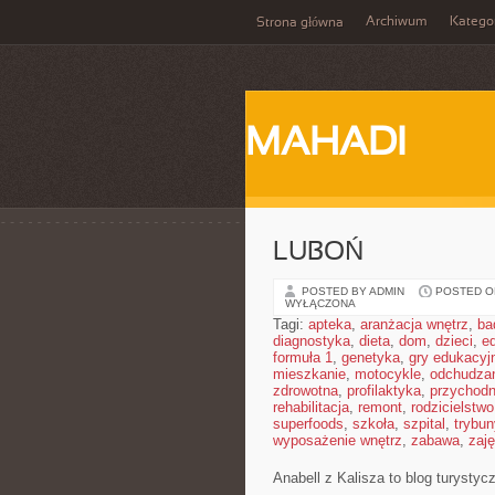
Archiwum
Katego
Strona główna
MAHADI
LUBOŃ
POSTED BY ADMIN
POSTED ON
WYŁĄCZONA
Tagi:
apteka
,
aranżacja wnętrz
,
ba
diagnostyka
,
dieta
,
dom
,
dzieci
,
e
formuła 1
,
genetyka
,
gry edukacyj
mieszkanie
,
motocykle
,
odchudza
zdrowotna
,
profilaktyka
,
przychodn
rehabilitacja
,
remont
,
rodzicielstwo
superfoods
,
szkoła
,
szpital
,
trybun
wyposażenie wnętrz
,
zabawa
,
zaj
Anabell z Kalisza to blog turysty