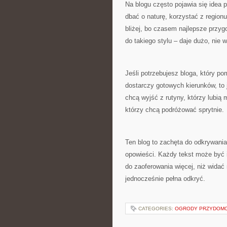
Na blogu często pojawia się idea 
dbać o naturę, korzystać z region
bliżej, bo czasem najlepsze przyg
do takiego stylu – daje dużo, nie
Jeśli potrzebujesz bloga, który po
dostarczy gotowych kierunków, to j
chcą wyjść z rutyny, którzy lubią m
którzy chcą podróżować sprytnie.
Ten blog to zachęta do odkrywania
opowieści. Każdy tekst może być 
do zaoferowania więcej, niż widać
jednocześnie pełna odkryć.
CATEGORIES:
OGRODY PRZYDOM