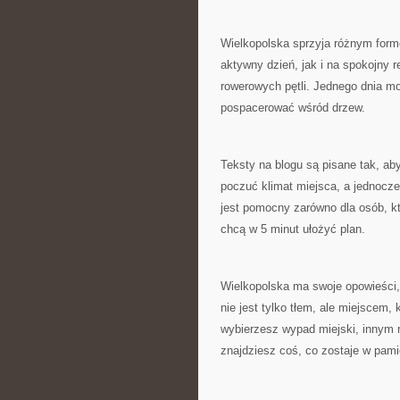
Wielkopolska sprzyja różnym for
aktywny dzień, jak i na spokojny re
rowerowych pętli. Jednego dnia m
pospacerować wśród drzew.
Teksty na blogu są pisane tak, aby
poczuć klimat miejsca, a jednocze
jest pomocny zarówno dla osób, któ
chcą w 5 minut ułożyć plan.
Wielkopolska ma swoje opowieści, 
nie jest tylko tłem, ale miejscem
wybierzesz wypad miejski, innym 
znajdziesz coś, co zostaje w pami