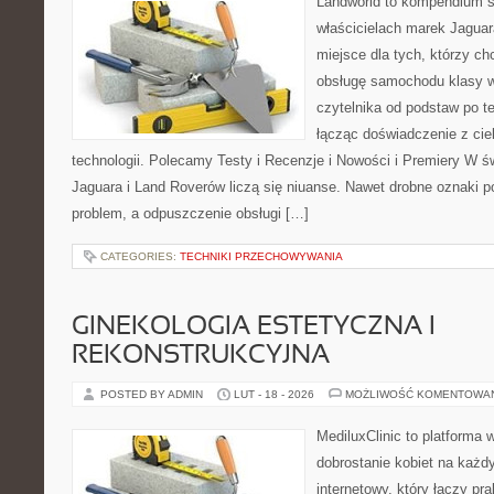
Landworld to kompendium s
właścicielach marek Jaguar
miejsce dla tych, którzy ch
obsługę samochodu klasy w
czytelnika od podstaw po t
łącząc doświadczenie z cie
technologii. Polecamy Testy i Recenzje i Nowości i Premiery W 
Jaguara i Land Roverów liczą się niuanse. Nawet drobne oznaki 
problem, a odpuszczenie obsługi […]
CATEGORIES:
TECHNIKI PRZECHOWYWANIA
GINEKOLOGIA ESTETYCZNA I
REKONSTRUKCYJNA
POSTED BY ADMIN
LUT - 18 - 2026
MOŻLIWOŚĆ KOMENTOWA
MediluxClinic to platforma 
dobrostanie kobiet na każdy
internetowy, który łączy pr