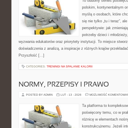
To oddolny serwis poświęco
polskim, kontynentalnym o
myślą o osobach, które chc
się nie tylko „tu i teraz”, a
perspektywie: jak zmieniają
potrzeby dzieci i młodzieży
wyzwania edukatorów oraz priorytety instytucji. To miejsce stworz
doświadczenia z analizą, a inspiracje z różnych krajów przekład
Przyszłość […]
CATEGORIES:
TRENINGI NA SPALANIE KALORII
NORMY, PRZEPISY I PRAWO
POSTED BY ADMIN
LUT - 13 - 2026
MOŻLIWOŚĆ KOMENTOWA
Ta platforma to kompleksow
poświęcony temu, co w prak
różnicę w elementach nośn
konstrukcyjnemu. Jeżeli int