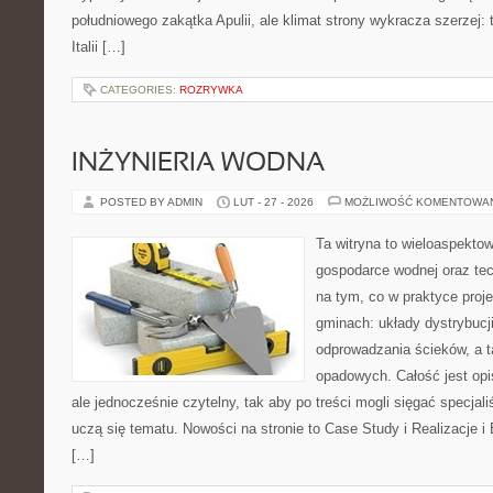
południowego zakątka Apulii, ale klimat strony wykracza szerzej:
Italii […]
CATEGORIES:
ROZRYWKA
INŻYNIERIA WODNA
POSTED BY ADMIN
LUT - 27 - 2026
MOŻLIWOŚĆ KOMENTOWA
Ta witryna to wieloaspekto
gospodarce wodnej oraz tech
na tym, co w praktyce proje
gminach: układy dystrybucj
odprowadzania ścieków, a 
opadowych. Całość jest op
ale jednocześnie czytelny, tak aby po treści mogli sięgać specjali
uczą się tematu. Nowości na stronie to Case Study i Realizacje 
[…]