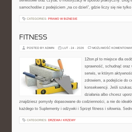
serwisowe oraz czytać o motoryzacji w sposób praktyczny. Blog ł
samochodów z podejściem „na co dzień”, gdzie liczy się nie tylko 
CATEGORIES:
PRAWO W BIZNESIE
FITNESS
POSTED BY ADMIN
LUT - 24 - 2026
MOŻLIWOŚĆ KOMENTOWA
12ton.pl to miejsce dla osó
sprawność, schudnąć oraz w
serwis, w którym aktywność
zdrowiem, a podejście do ce
konsekwencji. Jeśli szuka
działania albo chcesz upor
znajdziesz pomysły dopasowane do codzienności, a nie do ideałów
każdego to Suplementy i odżywki i Sprzęt fitness i siłownia. Sedn
CATEGORIES:
DRZEWA I KRZEWY