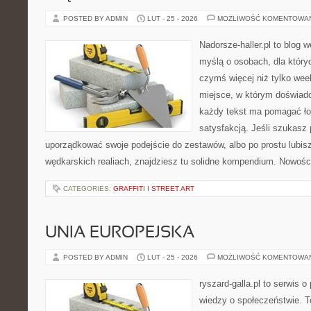
POSTED BY ADMIN
LUT - 25 - 2026
MOŻLIWOŚĆ KOMENTOWA
Nadorsze-haller.pl to blog w
myślą o osobach, dla który
czymś więcej niż tylko we
miejsce, w którym doświadc
każdy tekst ma pomagać łow
satysfakcją. Jeśli szukasz
uporządkować swoje podejście do zestawów, albo po prostu lubisz
wędkarskich realiach, znajdziesz tu solidne kompendium. Nowości
CATEGORIES:
GRAFFITI I STREET ART
UNIA EUROPEJSKA
POSTED BY ADMIN
LUT - 25 - 2026
MOŻLIWOŚĆ KOMENTOWA
ryszard-galla.pl to serwis o 
wiedzy o społeczeństwie. To