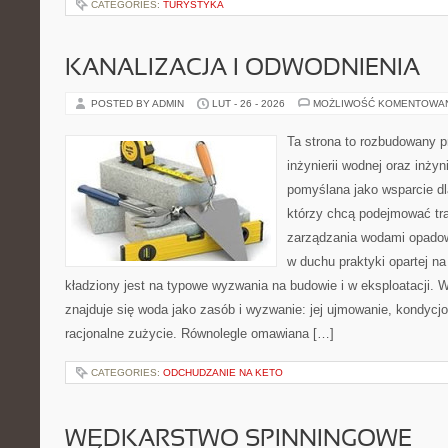
CATEGORIES:
TURYSTYKA
KANALIZACJA I ODWODNIENIA
POSTED BY ADMIN
LUT - 26 - 2026
MOŻLIWOŚĆ KOMENTOWA
Ta strona to rozbudowany 
inżynierii wodnej oraz inżyni
pomyślana jako wsparcie d
którzy chcą podejmować tra
zarządzania wodami opadow
w duchu praktyki opartej n
kładziony jest na typowe wyzwania na budowie i w eksploatacji. 
znajduje się woda jako zasób i wyzwanie: jej ujmowanie, kondycj
racjonalne zużycie. Równolegle omawiana […]
CATEGORIES:
ODCHUDZANIE NA KETO
WĘDKARSTWO SPINNINGOWE