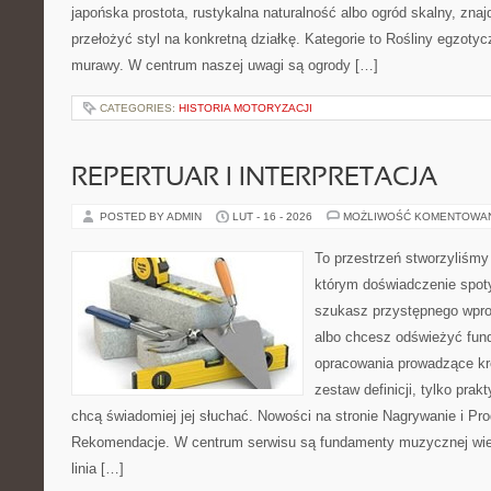
japońska prostota, rustykalna naturalność albo ogród skalny, znaj
przełożyć styl na konkretną działkę. Kategorie to Rośliny egzotycz
murawy. W centrum naszej uwagi są ogrody […]
CATEGORIES:
HISTORIA MOTORYZACJI
REPERTUAR I INTERPRETACJA
POSTED BY ADMIN
LUT - 16 - 2026
MOŻLIWOŚĆ KOMENTOWA
To przestrzeń stworzyliśmy
którym doświadczenie spoty
szukasz przystępnego wpr
albo chcesz odświeżyć fund
opracowania prowadzące kro
zestaw definicji, tylko prak
chcą świadomiej jej słuchać. Nowości na stronie Nagrywanie i Pr
Rekomendacje. W centrum serwisu są fundamenty muzycznej wie
linia […]