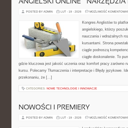
ANGIELSKI ONLINE – NARZĘDZIA 
POSTED BY ADMIN
LUT - 19 - 2026
MOŻLIWOŚĆ KOMENTOWA
Kongres Anglistów to platf
angielskiego, którzy posz
nauczania i wdrażalnych ro
kursantami. Strona powstał
ciągle podnoszą kompetencj
ciągłe doskonalenie. To punk
gdzie kluczowa jest jakość uczenia oraz komfort pracy zarówno na
kursu. Polecamy Tłumaczenia i interpretacje i Błędy językowe. Ide
przekonaniu, że […]
CATEGORIES:
NOWE TECHNOLOGIE I INNOWACJE
NOWOŚCI I PREMIERY
POSTED BY ADMIN
LUT - 19 - 2026
MOŻLIWOŚĆ KOMENTOWA