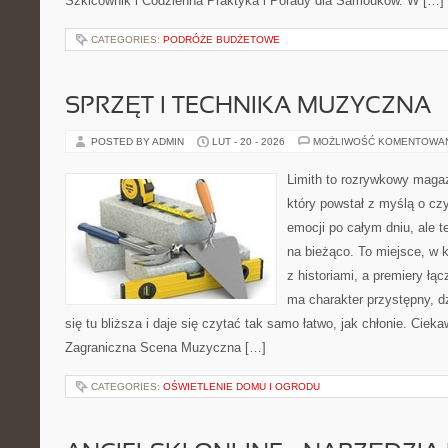
Szkicownik i Codzienna Praktyka i Porady dla Samouków. W […]
CATEGORIES:
PODRÓŻE BUDŻETOWE
SPRZĘT I TECHNIKA MUZYCZNA
POSTED BY ADMIN
LUT - 20 - 2026
MOŻLIWOŚĆ KOMENTOWA
Limith to rozrywkowy maga
który powstał z myślą o cz
emocji po całym dniu, ale t
na bieżąco. To miejsce, w 
z historiami, a premiery łą
ma charakter przystępny, 
się tu bliższa i daje się czytać tak samo łatwo, jak chłonie. Cieka
Zagraniczna Scena Muzyczna […]
CATEGORIES:
OŚWIETLENIE DOMU I OGRODU