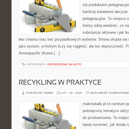
się produktami pielęgnacyj
bardziej świadome decyzje
pielęgnacyjne. To miejsce 
którzy lubią wiedzieć, co na
substancje aktywne i jak b
bez chaosu oraz bez przypadkowych wyborów. Strona skupia się n
jako system, w którym liczy się ciągłość, ale też elastyczność. 
Amorepacific (Korea […]
CATEGORIES:
ODCHUDZANIE NA KETO
RECYKLING W PRAKTYCE
POSTED BY ADMIN
LUT - 23 - 2026
MOŻLIWOŚĆ KOMENTOWA
makmetalik.pl to centrum 
poświęcony tematyce odzys
do przetworzenia. To miejsc
lepiej rozumieć, jak działa