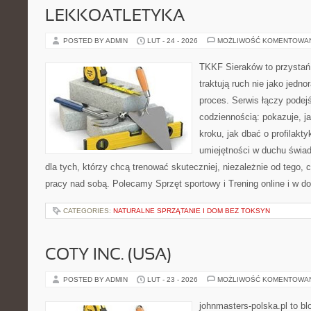
LEKKOATLETYKA
POSTED BY ADMIN
LUT - 24 - 2026
MOŻLIWOŚĆ KOMENTOWA
TKKF Sieraków to przystań i
traktują ruch nie jako jedno
proces. Serwis łączy podej
codziennością: pokazuje, j
kroku, jak dbać o profilakty
umiejętności w duchu świad
dla tych, którzy chcą trenować skuteczniej, niezależnie od tego, c
pracy nad sobą. Polecamy Sprzęt sportowy i Trening online i w d
CATEGORIES:
NATURALNE SPRZĄTANIE I DOM BEZ TOKSYN
COTY INC. (USA)
POSTED BY ADMIN
LUT - 23 - 2026
MOŻLIWOŚĆ KOMENTOWA
johnmasters-polska.pl to blo