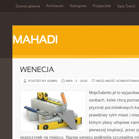
Archiwum
Kategorie
Przyjaciele
Strona główna
Spis Treści
MAHADI
WENECJA
POSTED BY ADMIN
MAR - 2 - 2026
MOŻLIWOŚĆ KOMENTOWAN
MojeSalento.pl to wyjazdow
osobach, które chcą poznać 
pryzmat pocztówkowych kad
prawdziwy rytm miast i mia
którym plany urlopowe zami
pierwszej inspiracji, przez 
wypoczynek na miejscu. Nazwa serwisu podkreśla szczególną mił