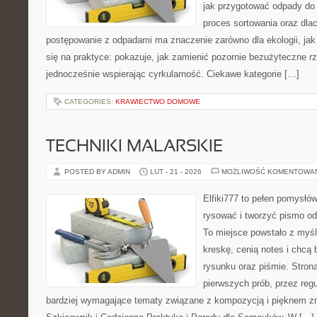
jak przygotować odpady do 
proces sortowania oraz dla
postępowanie z odpadami ma znaczenie zarówno dla ekologii, jak 
się na praktyce: pokazuje, jak zamienić pozornie bezużyteczne r
jednocześnie wspierając cyrkularność. Ciekawe kategorie […]
CATEGORIES:
KRAWIECTWO DOMOWE
TECHNIKI MALARSKIE
POSTED BY ADMIN
LUT - 21 - 2026
MOŻLIWOŚĆ KOMENTOWA
Elfiki777 to pełen pomysłów
rysować i tworzyć pismo o
To miejsce powstało z myśl
kreskę, cenią notes i chcą
rysunku oraz piśmie. Stron
pierwszych prób, przez regu
bardziej wymagające tematy związane z kompozycją i pięknem zn