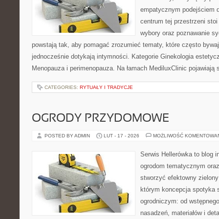
empatycznym podejściem d
centrum tej przestrzeni sto
wybory oraz poznawanie sy
powstają tak, aby pomagać zrozumieć tematy, które często bywa
jednocześnie dotykają intymności. Kategorie Ginekologia estetycz
Menopauza i perimenopauza. Na łamach MediluxClinic pojawiają s
CATEGORIES:
RYTUAŁY I TRADYCJE
OGRODY PRZYDOMOWE
POSTED BY ADMIN
LUT - 17 - 2026
MOŻLIWOŚĆ KOMENTOWA
Serwis Hellerówka to blog 
ogrodom tematycznym oraz
stworzyć efektowny zielony
którym koncepcja spotyka 
ogrodniczym: od wstępnego
nasadzeń, materiałów i detal