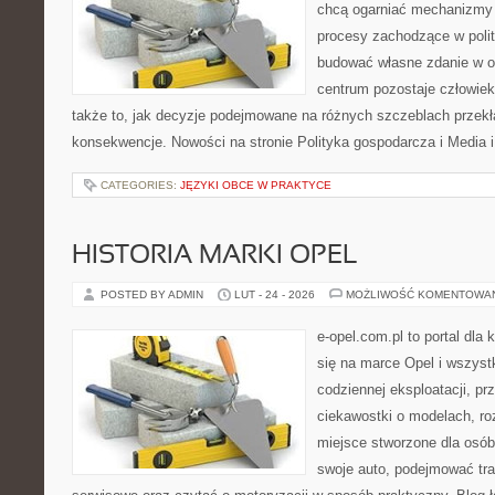
chcą ogarniać mechanizmy p
procesy zachodzące w polit
budować własne zdanie w op
centrum pozostaje człowiek
także to, jak decyzje podejmowane na różnych szczeblach przekł
konsekwencje. Nowości na stronie Polityka gospodarcza i Media i
CATEGORIES:
JĘZYKI OBCE W PRAKTYCE
HISTORIA MARKI OPEL
POSTED BY ADMIN
LUT - 24 - 2026
MOŻLIWOŚĆ KOMENTOWA
e-opel.com.pl to portal dla 
się na marce Opel i wszyst
codziennej eksploatacji, pr
ciekawostki o modelach, ro
miejsce stworzone dla osób
swoje auto, podejmować tra