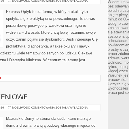
PIERWSZA
026
MOŻLIWOŚĆ KOMENTOWANIA
ZOSTAŁA WYŁĄCZONA
W domu łatwo
POMOC
bez oderwan
W
NAGŁYCH
południu cz
Express Optyk to platforma, w którym okulistyka
WYPADKACH
spięte plecy
spotyka się z praktyką dnia powszedniego. To serwis
minut co 60–
wodę, przewi
poradnikowy poświęcony wzrokowi oraz higienie
zbalansowane
się stawiani
widzenia – dla osób, które chcą lepiej rozumieć swoje
zespołem: „p
oczy, zanim pojawi się dyskomfort. Jeśli interesuje Cię
odpowiadam”
powiadomien
profilaktyka, diagnostyka, a także okulary i nawyki
prośby o „sz
jdziesz tu wiele tematów opisanych po ludzku. Ciekawe
praca zdaln
zdrowej wers
zna i Dietetyka kliniczna. W centrum tej strony jest
wolność: mo
rytmu, lepie
więcej czasu
Warunek jest
I
pracownika,
Uczysz się w
wychodziłeś 
praca jest c
ZENIOWE
PRACE
026
MOŻLIWOŚĆ KOMENTOWANIA
ZOSTAŁA WYŁĄCZONA
WYKOŃCZENIOWE
Mazurskie Domy to strona dla osób, które marzą o
domu z drewna, planują budowę własnego miejsca do