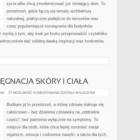
życia albo chcą zmodernizować już istniejący dom. To
przestrzeń, gdzie łączą się tematy architektury
naturalnej, praktyczne podejście do remontów oraz
coraz popularniejsze rozwiązania dla budynków
z myślą o tym, aby krok po kroku przeprowadzić czytelnika
jednocześnie dać solidną dawkę inspiracji oraz konkretów,
ĘGNACJA SKÓRY I CIAŁA
NATURALNA
026
MOŻLIWOŚĆ KOMENTOWANIA
ZOSTAŁA WYŁĄCZONA
PIELĘGNACJA
SKÓRY
I
Bodbam.pl to przestrzeń, w której zdrowie traktuje się
CIAŁA
całościowo – bez dzielenia człowieka na „oddzielne
części”, bez patrzenia wyłącznie na symptomy. To
miejsce dla osób, które chcą lepiej rozumieć swoje
organizm, emocje i codzienne nawyki, a także dla tych,