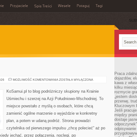
rie
Przyjaciele
Wesele
Potaguj
Tagi
Spis Treści
SUB
Praca zdalna
dojazdów, el
GRUZJA
026
MOŻLIWOŚĆ KOMENTOWANIA
ZOSTAŁA WYŁĄCZONA
kawa z włas
kilku miesią
KoSamui.pl to blog podróżniczy skupiony na Krainie
rozmycie gr
„jestem dost
Uśmiechu i szerzej na Azji Południowo-Wschodniej. To
przerwę, tru
Kluczowym b
miejsce powstało z myślą o osobach, które chcą
Jeśli pracuj
zamienić ogólne marzenie o wyjeździe w konkretny
między pran
dostaje jasne
plan, a potem w udaną podróż. Strona prowadzi
odpoczynek”
czytelnika od pierwszego impulsu „chcę polecieć” aż po
odpisywanie 
przygotowyw
iedy jechać, przez połączenia, noclegi, po