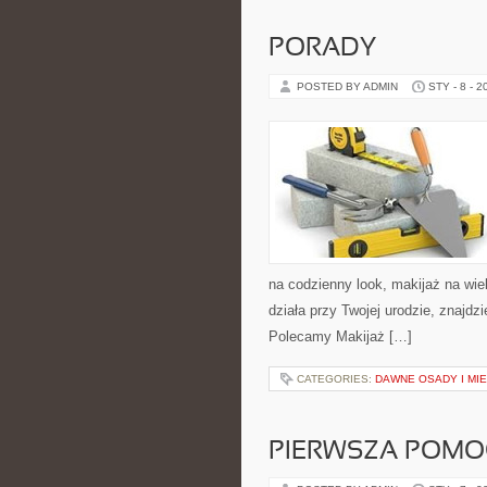
PORADY
POSTED BY ADMIN
STY - 8 - 2
na codzienny look, makijaż na wiel
działa przy Twojej urodzie, znajdz
Polecamy Makijaż […]
CATEGORIES:
DAWNE OSADY I MI
PIERWSZA POMO