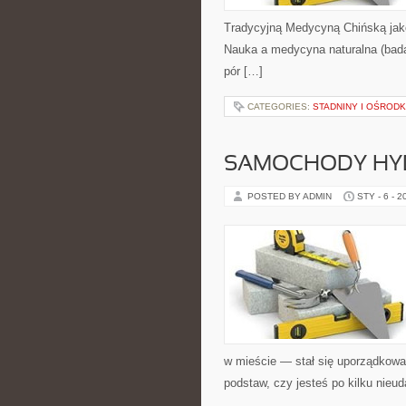
Tradycyjną Medycyną Chińską jako
Nauka a medycyna naturalna (bada
pór […]
CATEGORIES:
STADNINY I OŚRODK
SAMOCHODY HY
POSTED BY ADMIN
STY - 6 - 2
w mieście — stał się uporządkowa
podstaw, czy jesteś po kilku nieu