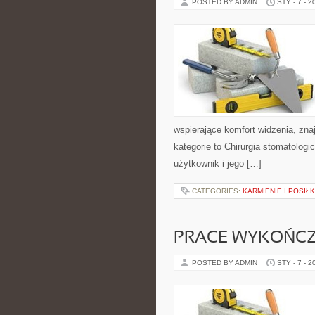
POSTED BY ADMIN
STY - 7 - 2
wspierające komfort widzenia, zna
kategorie to Chirurgia stomatologic
użytkownik i jego […]
CATEGORIES:
KARMIENIE I POSIŁK
PRACE WYKOŃC
POSTED BY ADMIN
STY - 7 - 2