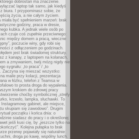
 którego dobrostan ma znaczenie.
yłączać laptop tak samo, jak kiedyś
z biura. I przypominasz sobie, że
zęścią życia, a nie całym życiem.
 miała być spełnieniem marzeń: brak
astyczne godziny, praca w dresie,
nego kubka. A jednak wiele osób po
cach czuje coś zupełnie przeciwnego:
anic między domem a pracą, wieczne
ępny”, poczucie winy, gdy robi się
dności z odłączeniem po godzinach.
łędem jest brak świadomej struktury.
esz z kanapy, z laptopem na kolanach,
iem a zmywaniem, twój mózg nigdy nie
go sygnału: „to praca” / „to
. Zaczyna się mieszać wszystko:
na maile przy kolacji, prezentacja
ana w łóżku, telefon z Teamsa w
ofalowo to prosta droga do wypalenia.
rwszym krokiem do zdrowej pracy
 stworzenie choćby symbolicznej „strefy
iurko, krzesło, lampka, słuchawki. To
 Instagramowy gabinet, ale miejsce,
„tu skupiam się zawodowo”. Drugim
 rytuał początku i końca dnia: o
odzinie siadasz do pracy i o określonej
wet jeśli kusi cię, by „jeszcze tylko na
okończyć”. Kolejna pułapka to brak
urze przerwy pojawiały się naturalnie:
uchni, droga po kawę, wspólny lunch.