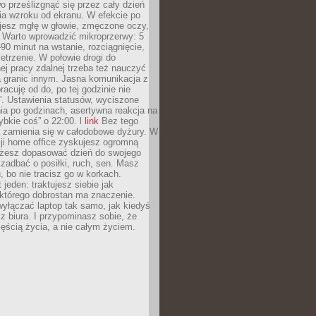
 prześlizgnąć się przez cały dzień
ia wzroku od ekranu. W efekcie po
ujesz mgłę w głowie, zmęczone oczy,
. Warto wprowadzić mikroprzerwy: 5
90 minut na wstanie, rozciągnięcie,
etrzenie. W połowie drogi do
j pracy zdalnej trzeba też nauczyć
a granic innym. Jasna komunikacja z
racuję od do, po tej godzinie nie
. Ustawienia statusów, wyciszone
ia po godzinach, asertywna reakcja na
ybkie coś” o 22:00. l
link
Bez tego
a zamienia się w całodobowe dyżury. W
ji home office zyskujesz ogromną
żesz dopasować dzień do swojego
j zadbać o posiłki, ruch, sen. Masz
, bo nie tracisz go w korkach.
 jeden: traktujesz siebie jak
 którego dobrostan ma znaczenie.
yłączać laptop tak samo, jak kiedyś
z biura. I przypominasz sobie, że
zęścią życia, a nie całym życiem.