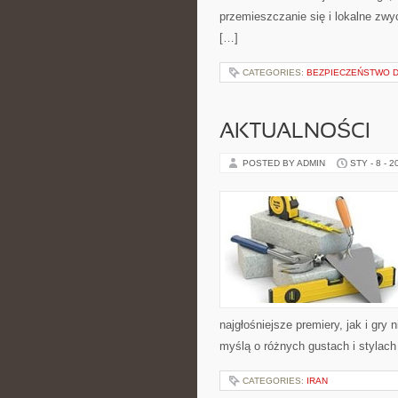
przemieszczanie się i lokalne zwy
[…]
CATEGORIES:
BEZPIECZEŃSTWO DZ
AKTUALNOŚCI
POSTED BY ADMIN
STY - 8 - 2
najgłośniejsze premiery, jak i gry
myślą o różnych gustach i stylach
CATEGORIES:
IRAN