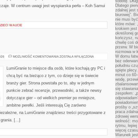
sobotę. Dług
Dlatego pie
czaje. W centrum uwagi jest wyspiarska perła – Koh Samui
zdalnej jest
biurowej”. B
nie musi być
które mówi: 
IECI W AUCIE
krokiem jest
określonej g
kończysz, na
chwilę coś d
przerw. W bi
rozmowa w k
W domu łatwo
AKTUALNOŚCI
026
MOŻLIWOŚĆ KOMENTOWANIA
ZOSTAŁA WYŁĄCZONA
bez oderwan
południu cz
LumiGranie to miejsce dla osób, które kochają gry PC i
spięte plecy
minut co 60–
chcą być na bieżąco z tym, co dzieje się w świecie
wodę, przewi
branży gier. Strona powstała po to, aby w jednym
zbalansowane
się stawiani
punkcie zebrać recenzje, przewodniki, a także newsy
zespołem: „p
dotyczące gier – od wielkich premier po mniejsze,
odpowiadam”
powiadomien
ambitne perełki. Jeśli interesują Cię zarówno
prośby o „sz
praca zdaln
 niezależne, na LumiGranie znajdziesz treści przygotowane z
zdrowej wers
 grania. […]
wolność: mo
rytmu, lepie
więcej czasu
Warunek jest