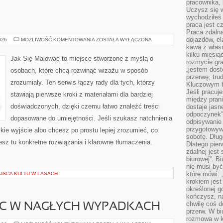
pracownika,
Uczysz się w
wychodziłeś 
praca jest c
Praca zdalna
dojazdów, el
PORADY
026
MOŻLIWOŚĆ KOMENTOWANIA
ZOSTAŁA WYŁĄCZONA
kawa z włas
kilku miesią
Jak Się Malować to miejsce stworzone z myślą o
rozmycie gr
„jestem dost
osobach, które chcą rozwinąć wizażu w sposób
przerwę, tru
zrozumiały. Ten serwis łączy rady dla tych, którzy
Kluczowym b
Jeśli pracuj
stawiają pierwsze kroki z materiałami dla bardziej
między pran
doświadczonych, dzięki czemu łatwo znaleźć treści
dostaje jasne
odpoczynek”
dopasowane do umiejętności. Jeśli szukasz natchnienia
odpisywanie 
przygotowyw
kie wyjście albo chcesz po prostu lepiej zrozumieć, co
sobotę. Dług
iesz tu konkretne rozwiązania i klarowne tłumaczenia.
Dlatego pie
zdalnej jest
biurowej”. B
nie musi być
które mówi: 
EJSCA KULTU W LASACH
krokiem jest
określonej g
kończysz, na
chwilę coś d
C W NAGŁYCH WYPADKACH
przerw. W bi
rozmowa w k