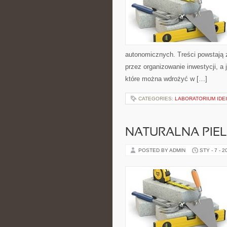
autonomicznych. Treści powstają 
przez organizowanie inwestycji, a 
które można wdrożyć w […]
CATEGORIES:
LABORATORIUM IDEI
NATURALNA PIEL
POSTED BY ADMIN
STY - 7 - 2