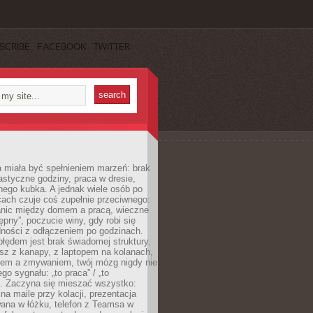
SCRIBE
FACEBOOK
TWITTER
 miała być spełnieniem marzeń: brak
astyczne godziny, praca w dresie,
nego kubka. A jednak wiele osób po
cach czuje coś zupełnie przeciwnego:
anic między domem a pracą, wieczne
ępny”, poczucie winy, gdy robi się
dności z odłączeniem po godzinach.
łędem jest brak świadomej struktury.
esz z kanapy, z laptopem na kolanach,
iem a zmywaniem, twój mózg nigdy nie
go sygnału: „to praca” / „to
. Zaczyna się mieszać wszystko:
na maile przy kolacji, prezentacja
ana w łóżku, telefon z Teamsa w