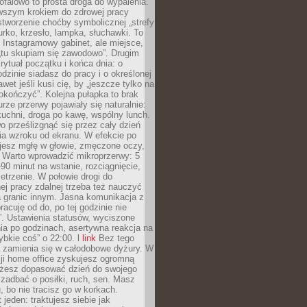
ofalowo to prosta droga do wypalenia.
rwszym krokiem do zdrowej pracy
 stworzenie choćby symbolicznej „strefy
iurko, krzesło, lampka, słuchawki. To
 Instagramowy gabinet, ale miejsce,
„tu skupiam się zawodowo”. Drugim
 rytuał początku i końca dnia: o
odzinie siadasz do pracy i o określonej
wet jeśli kusi cię, by „jeszcze tylko na
okończyć”. Kolejna pułapka to brak
urze przerwy pojawiały się naturalnie:
uchni, droga po kawę, wspólny lunch.
 prześlizgnąć się przez cały dzień
ia wzroku od ekranu. W efekcie po
ujesz mgłę w głowie, zmęczone oczy,
. Warto wprowadzić mikroprzerwy: 5
90 minut na wstanie, rozciągnięcie,
etrzenie. W połowie drogi do
j pracy zdalnej trzeba też nauczyć
a granic innym. Jasna komunikacja z
racuję od do, po tej godzinie nie
. Ustawienia statusów, wyciszone
ia po godzinach, asertywna reakcja na
ybkie coś” o 22:00. l
link
Bez tego
a zamienia się w całodobowe dyżury. W
ji home office zyskujesz ogromną
żesz dopasować dzień do swojego
j zadbać o posiłki, ruch, sen. Masz
, bo nie tracisz go w korkach.
 jeden: traktujesz siebie jak