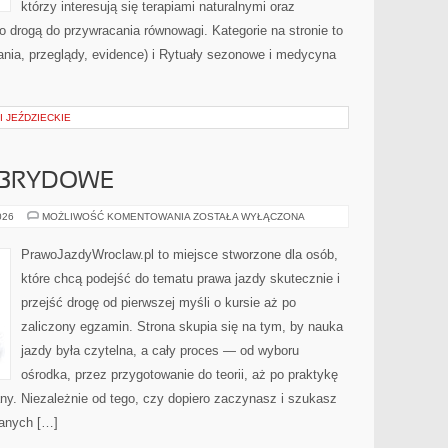
którzy interesują się terapiami naturalnymi oraz
 drogą do przywracania równowagi. Kategorie na stronie to
nia, przeglądy, evidence) i Rytuały sezonowe i medycyna
I JEŹDZIECKIE
BRYDOWE
SAMOCHODY
026
MOŻLIWOŚĆ KOMENTOWANIA
ZOSTAŁA WYŁĄCZONA
HYBRYDOWE
PrawoJazdyWroclaw.pl to miejsce stworzone dla osób,
które chcą podejść do tematu prawa jazdy skutecznie i
przejść drogę od pierwszej myśli o kursie aż po
zaliczony egzamin. Strona skupia się na tym, by nauka
jazdy była czytelna, a cały proces — od wyboru
ośrodka, przez przygotowanie do teorii, aż po praktykę
ny. Niezależnie od tego, czy dopiero zaczynasz i szukasz
danych […]