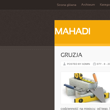
Archiwum
Katego
Strona główna
MAHADI
GRUZJA
POSTED BY ADMIN
STY - 8 - 2
codzienność na miejscu: od tego, k