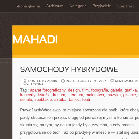
Archiwum
Kategorie
Przyjaciele
Strona główna
Spis Treści
MAHADI
SAMOCHODY HYBRYDOWE
POSTED BY ADMIN
POSTED ON STY - 6 - 2026
MOŻLIWOŚĆ K
WYŁĄCZONA
Tagi:
aparat fotograficzny
,
design
,
film
,
fotografia
,
galeria
,
grafika
koncerty
,
książki
,
kultura
,
literatura
,
malarstwo
,
muzyka
,
pisanie
,
seriale
,
spektakle
,
sztuka
,
taniec
,
teatr
PrawoJazdyWroclaw.pl to miejsce stworzone dla osób, które chcą
jazdy skutecznie i przejść drogę od pierwszej myśli o kursie aż p
skupia się na tym, by nauka jazdy była czytelna, a cały proces 
przygotowanie do teorii, aż po praktykę w mieście — stał się upo