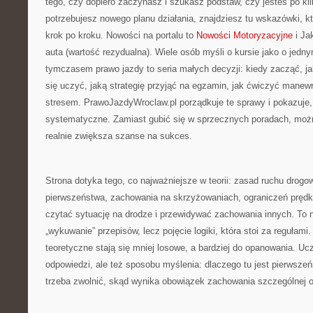
tego, czy dopiero zaczynasz i szukasz podstaw, czy jesteś po ki
potrzebujesz nowego planu działania, znajdziesz tu wskazówki, k
krok po kroku. Nowości na portalu to
Nowości Motoryzacyjne
i Ja
auta (wartość rezydualna). Wiele osób myśli o kursie jako o jed
tymczasem prawo jazdy to seria małych decyzji: kiedy zacząć, j
się uczyć, jaką strategię przyjąć na egzamin, jak ćwiczyć manewr
stresem. PrawoJazdyWroclaw.pl porządkuje te sprawy i pokazuje
systematyczne. Zamiast gubić się w sprzecznych poradach, możn
realnie zwiększa szanse na sukces.
Strona dotyka tego, co najważniejsze w teorii: zasad ruchu drog
pierwszeństwa, zachowania na skrzyżowaniach, ograniczeń prędko
czytać sytuację na drodze i przewidywać zachowania innych. To n
„wykuwanie” przepisów, lecz pojęcie logiki, która stoi za regułami
teoretyczne stają się mniej losowe, a bardziej do opanowania. Ucz
odpowiedzi, ale też sposobu myślenia: dlaczego tu jest pierwsz
trzeba zwolnić, skąd wynika obowiązek zachowania szczególnej o