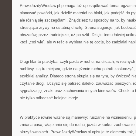
PrawoJazdyWroclaw.pl pomaga też uporządkować temat egzaminu
planować powtórki, jak dzielić materiał na bloki, jak podejść do p
ale różnią się szczegółami. Znajdziesz tu sposoby na to, by nau
stresujące zrywy na ostatnią chwilę. Strona sugeruje, jak budow
obszarów, przez trudniejsze, aż po szlif. Dzięki temu łatwiej uni
ktoś „coś wie”, ale w teście wybiera nie tę opcję, bo zadziałał napi
Drugi filar to praktyka, czyli jazda w ruchu, na ulicach, w realn
ruchliwy: są tu miejsca, gdzie natężenie ruchu potrafi zaskoczy
szybkiej analizy. Dlatego strona skupia się na tym, by ćwiczyć nie
czytanie drogi. Uczysz się patrzeć daleko, zauważać pieszych, r
sygnalizację, znaki oraz zachowania innych kierowców. Chodzi o t
nie tylko odhaczać kolejne lekcje.
W praktyce równie ważne są manewry: ruszanie na wzniesieniu, p
zmiana pasa, włączanie się do ruchu, jazda w korku, zachowanie 
skrzyżowaniach. PrawoJazdyWroclaw.pl opisuje te elementy tak, 