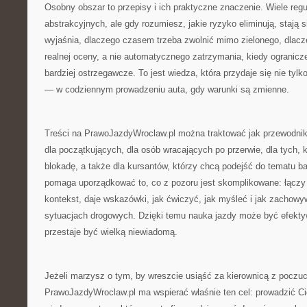
Osobny obszar to przepisy i ich praktyczne znaczenie. Wiele reg
abstrakcyjnych, ale gdy rozumiesz, jakie ryzyko eliminują, stają s
wyjaśnia, dlaczego czasem trzeba zwolnić mimo zielonego, dlac
realnej oceny, a nie automatycznego zatrzymania, kiedy ogranicze
bardziej ostrzegawcze. To jest wiedza, która przydaje się nie tylko
— w codziennym prowadzeniu auta, gdy warunki są zmienne.
Treści na PrawoJazdyWroclaw.pl można traktować jak przewodnik
dla początkujących, dla osób wracających po przerwie, dla tych,
blokadę, a także dla kursantów, którzy chcą podejść do tematu bar
pomaga uporządkować to, co z pozoru jest skomplikowane: łączy 
kontekst, daje wskazówki, jak ćwiczyć, jak myśleć i jak zachow
sytuacjach drogowych. Dzięki temu nauka jazdy może być efekty
przestaje być wielką niewiadomą.
Jeżeli marzysz o tym, by wreszcie usiąść za kierownicą z poczuc
PrawoJazdyWroclaw.pl ma wspierać właśnie ten cel: prowadzić Ci