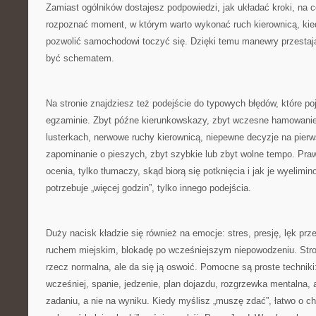
Zamiast ogólników dostajesz podpowiedzi, jak układać kroki, na 
rozpoznać moment, w którym warto wykonać ruch kierownicą, ki
pozwolić samochodowi toczyć się. Dzięki temu manewry przestaj
być schematem.
Na stronie znajdziesz też podejście do typowych błędów, które poj
egzaminie. Zbyt późne kierunkowskazy, zbyt wczesne hamowanie,
lusterkach, nerwowe ruchy kierownicą, niepewne decyzje na pier
zapominanie o pieszych, zbyt szybkie lub zbyt wolne tempo. Pra
ocenia, tylko tłumaczy, skąd biorą się potknięcia i jak je wyelimi
potrzebuje „więcej godzin”, tylko innego podejścia.
Duży nacisk kładzie się również na emocje: stres, presję, lęk pr
ruchem miejskim, blokadę po wcześniejszym niepowodzeniu. Stro
rzecz normalna, ale da się ją oswoić. Pomocne są proste techniki
wcześniej, spanie, jedzenie, plan dojazdu, rozgrzewka mentalna, 
zadaniu, a nie na wyniku. Kiedy myślisz „muszę zdać”, łatwo o 