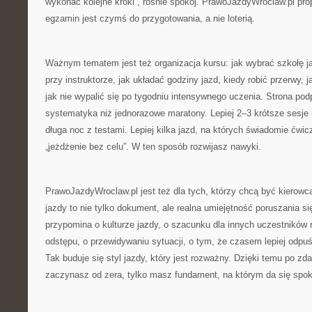
wykonać kolejne kroki”, rośnie spokój. PrawoJazdyWroclaw.pl pro
egzamin jest czymś do przygotowania, a nie loterią.
Ważnym tematem jest też organizacja kursu: jak wybrać szkołę j
przy instruktorze, jak układać godziny jazd, kiedy robić przerwy, j
jak nie wypalić się po tygodniu intensywnego uczenia. Strona podp
systematyka niż jednorazowe maratony. Lepiej 2–3 krótsze sesje 
długa noc z testami. Lepiej kilka jazd, na których świadomie ćwi
„jeżdżenie bez celu”. W ten sposób rozwijasz nawyki.
PrawoJazdyWroclaw.pl jest też dla tych, którzy chcą być kierow
jazdy to nie tylko dokument, ale realna umiejętność poruszania si
przypomina o kulturze jazdy, o szacunku dla innych uczestników
odstępu, o przewidywaniu sytuacji, o tym, że czasem lepiej odpuś
Tak buduje się styl jazdy, który jest rozważny. Dzięki temu po z
zaczynasz od zera, tylko masz fundament, na którym da się spoko