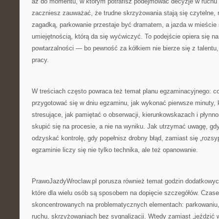
aż do momentu, w którym potrafisz podejmować decyzje w ruchu 
zaczniesz zauważać, że trudne skrzyżowania stają się czytelne, 
zagadką, parkowanie przestaje być dramatem, a jazda w mieście s
umiejętnością, którą da się wyćwiczyć. To podejście opiera się na 
powtarzalności — bo pewność za kółkiem nie bierze się z talentu
pracy.
W treściach często powraca też temat planu egzaminacyjnego: co 
przygotować się w dniu egzaminu, jak wykonać pierwsze minuty, k
stresujące, jak pamiętać o obserwacji, kierunkowskazach i płynno
skupić się na procesie, a nie na wyniku. Jak utrzymać uwagę, gdy
odzyskać kontrolę, gdy popełnisz drobny błąd, zamiast się „rozsy
egzaminie liczy się nie tylko technika, ale też opanowanie.
PrawoJazdyWroclaw.pl porusza również temat godzin dodatkowych
które dla wielu osób są sposobem na dopięcie szczegółów. Czas
skoncentrowanych na problematycznych elementach: parkowaniu, 
ruchu, skrzyżowaniach bez sygnalizacji. Wtedy zamiast „jeździć