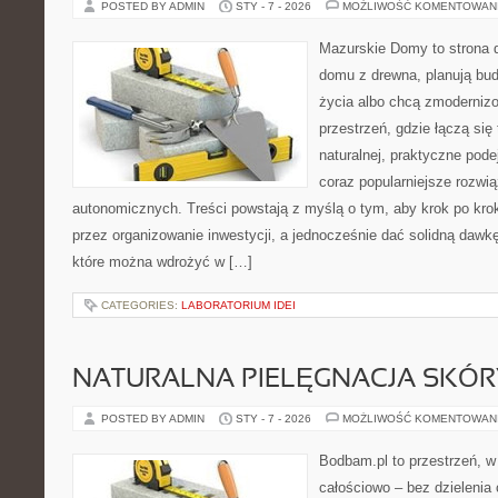
POSTED BY ADMIN
STY - 7 - 2026
MOŻLIWOŚĆ KOMENTOWAN
Mazurskie Domy to strona d
domu z drewna, planują bu
życia albo chcą zmodernizo
przestrzeń, gdzie łączą się
naturalnej, praktyczne pod
coraz popularniejsze rozwi
autonomicznych. Treści powstają z myślą o tym, aby krok po kro
przez organizowanie inwestycji, a jednocześnie dać solidną dawkę 
które można wdrożyć w […]
CATEGORIES:
LABORATORIUM IDEI
NATURALNA PIELĘGNACJA SKÓRY
POSTED BY ADMIN
STY - 7 - 2026
MOŻLIWOŚĆ KOMENTOWAN
Bodbam.pl to przestrzeń, w 
całościowo – bez dzielenia 