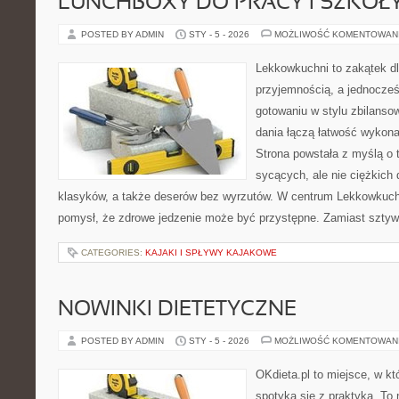
LUNCHBOXY DO PRACY I SZKOŁ
POSTED BY ADMIN
STY - 5 - 2026
MOŻLIWOŚĆ KOMENTOWAN
Lekkowkuchni to zakątek dl
przyjemnością, a jednocześn
gotowaniu w stylu zbilans
dania łączą łatwość wykona
Strona powstała z myślą o 
sycących, ale nie ciężkich
klasyków, a także deserów bez wyrzutów. W centrum Lekkowkuchn
pomysł, że zdrowe jedzenie może być przystępne. Zamiast sztyw
CATEGORIES:
KAJAKI I SPŁYWY KAJAKOWE
NOWINKI DIETETYCZNE
POSTED BY ADMIN
STY - 5 - 2026
MOŻLIWOŚĆ KOMENTOWAN
OKdieta.pl to miejsce, w 
spotyka się z praktyką. To n