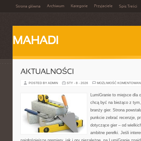
Archiwum
Kategorie
Przyjaciele
Strona główna
Spis Treści
MAHADI
AKTUALNOŚCI
POSTED BY ADMIN
STY - 8 - 2026
MOŻLIWOŚĆ KOMENTOWAN
LumiGranie to miejsce dla o
chcą być na bieżąco z tym, 
branży gier. Strona powstał
punkcie zebrać recenzje, p
dotyczące gier – od wielkic
ambitne perełki. Jeśli inter
najgłośniejsze premiery, jak i gry niezależne, na LumiGranie znaj