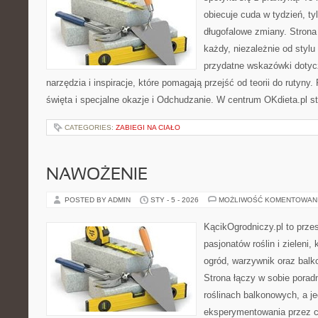
obiecuje cuda w tydzień, ty
długofalowe zmiany. Strona
każdy, niezależnie od stylu
przydatne wskazówki dotycz
narzędzia i inspiracje, które pomagają przejść od teorii do rutyny
święta i specjalne okazje i Odchudzanie. W centrum OKdieta.pl st
CATEGORIES:
ZABIEGI NA CIAŁO
NAWOŻENIE
POSTED BY ADMIN
STY - 5 - 2026
MOŻLIWOŚĆ KOMENTOWAN
KącikOgrodniczy.pl to prze
pasjonatów roślin i zieleni,
ogród, warzywnik oraz balk
Strona łączy w sobie porad
roślinach balkonowych, a je
eksperymentowania przez ca