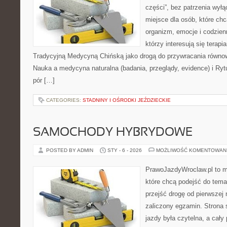
części”, bez patrzenia wył
miejsce dla osób, które chc
organizm, emocje i codzienn
którzy interesują się terapi
Tradycyjną Medycyną Chińską jako drogą do przywracania równowa
Nauka a medycyna naturalna (badania, przeglądy, evidence) i Ry
pór […]
CATEGORIES:
STADNINY I OŚRODKI JEŹDZIECKIE
SAMOCHODY HYBRYDOWE
POSTED BY ADMIN
STY - 6 - 2026
MOŻLIWOŚĆ KOMENTOWAN
PrawoJazdyWroclaw.pl to m
które chcą podejść do tema
przejść drogę od pierwszej 
zaliczony egzamin. Strona 
jazdy była czytelna, a cał