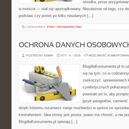
ośrodka, przez przygotowani
w mieście — stał się uporządkowany. Niezależnie od tego, czy d
podstaw, czy jesteś po kilku nieudanych […]
CATEGORIES:
PIWO I BROWARNICTWO
OCHRONA DANYCH OSOBOWYCH
POSTED BY ADMIN
STY - 6 - 2026
MOŻLIWOŚĆ KOMENTOWAN
BlogdlaKonsumenta.pl to uż
się na tym, co w codziennym
zaskoczyć: uprawnieniach k
cywilistycznych pokazanyc
powstało po to, aby przepis
język paragrafów, zamienić 
dzięki któremu rozumiesz swoje możliwości w sporze ze sprzedaw
kontrahentem. Idea strony jest prosta: prawo ma chronić, a nie pr
BlogdlaKonsumenta.pl opierają […]