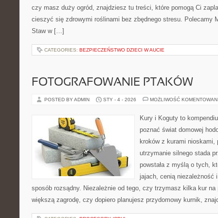
czy masz duży ogród, znajdziesz tu treści, które pomogą Ci zapl
cieszyć się zdrowymi roślinami bez zbędnego stresu. Polecamy M
Staw w […]
CATEGORIES:
BEZPIECZEŃSTWO DZIECI W AUCIE
FOTOGRAFOWANIE PTAKÓW
POSTED BY ADMIN
STY - 4 - 2026
MOŻLIWOŚĆ KOMENTOWAN
Kury i Koguty to kompendiu
poznać świat domowej hodow
kroków z kurami nioskami, 
utrzymanie silnego stada pr
powstała z myślą o tych, k
jajach, cenią niezależność
sposób rozsądny. Niezależnie od tego, czy trzymasz kilka kur na
większą zagrodę, czy dopiero planujesz przydomowy kurnik, znaj