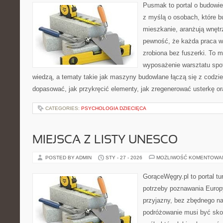
Pusmak to portal o budowie
z myślą o osobach, które b
mieszkanie, aranżują wnętr
pewność, że każda praca w
zrobiona bez fuszerki. To m
wyposażenie warsztatu spot
wiedzą, a tematy takie jak maszyny budowlane łączą się z codzi
dopasować, jak przykręcić elementy, jak zregenerować usterkę or
CATEGORIES:
PSYCHOLOGIA DZIECIĘCA
MIEJSCA Z LISTY UNESCO
POSTED BY ADMIN
STY - 27 - 2026
MOŻLIWOŚĆ KOMENTOWA
GorąceWęgry.pl to portal tu
potrzeby poznawania Euro
przyjazny, bez zbędnego na
podróżowanie musi być sko