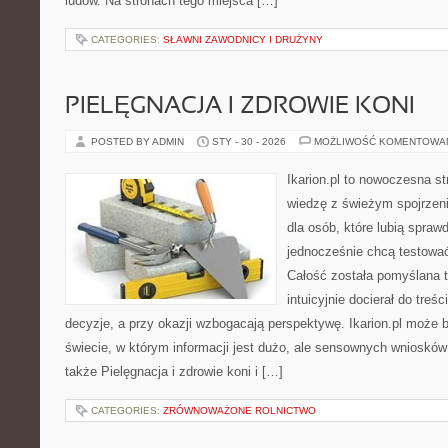
ludów. Na stronach tego miejsca […]
CATEGORIES:
SŁAWNI ZAWODNICY I DRUŻYNY
PIELĘGNACJA I ZDROWIE KONI
POSTED BY ADMIN
STY - 30 - 2026
MOŻLIWOŚĆ KOMENTOWA
Ikarion.pl to nowoczesna st
wiedzę z świeżym spojrzen
dla osób, które lubią spraw
jednocześnie chcą testować
Całość została pomyślana 
intuicyjnie docierał do treś
decyzje, a przy okazji wzbogacają perspektywę. Ikarion.pl może
świecie, w którym informacji jest dużo, ale sensownych wniosków
także Pielęgnacja i zdrowie koni i […]
CATEGORIES:
ZRÓWNOWAŻONE ROLNICTWO