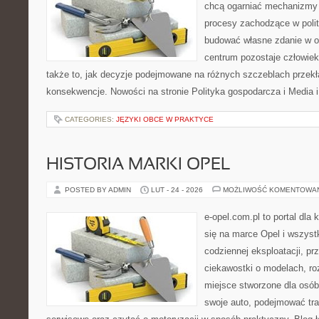
chcą ogarniać mechanizmy p
procesy zachodzące w polit
budować własne zdanie w op
centrum pozostaje człowiek
także to, jak decyzje podejmowane na różnych szczeblach przekł
konsekwencje. Nowości na stronie Polityka gospodarcza i Media i
CATEGORIES:
JĘZYKI OBCE W PRAKTYCE
HISTORIA MARKI OPEL
POSTED BY ADMIN
LUT - 24 - 2026
MOŻLIWOŚĆ KOMENTOWA
e-opel.com.pl to portal dla 
się na marce Opel i wszyst
codziennej eksploatacji, pr
ciekawostki o modelach, ro
miejsce stworzone dla osób
swoje auto, podejmować tra