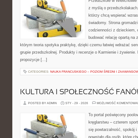
Przedszkole w Wielichowie t
z myślą o przedszkolakach
którzy chcą wspierać wzras
świadomy. Strona gromadzi
codzienności z dzieckiem, o
budować relację opartą na z
którym teoria spotyka praktykę, dzięki czemu łatwiej wdrażać se
grupie przedszkolnej. Produkty i recenzje o Karmienie i żywienie.
propozycje […]
CATEGORIES:
NAUKA FRANCUSKIEGO – POZIOM ŚREDNI I ZAAWANSO
KULTURA I SPOŁECZNOŚĆ FAN
POSTED BY ADMIN
STY - 29 - 2026
MOŻLIWOŚĆ KOMENTOWA
To portal poświęcony poolow
kręglarstwu – czterem sport
się powtarzalność, spokój i
powstało dla osób, które chc