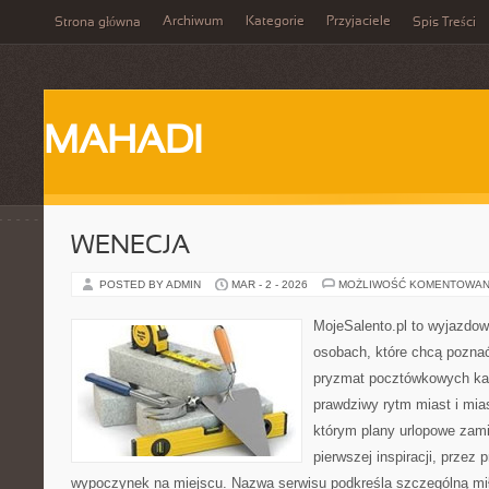
Archiwum
Kategorie
Przyjaciele
Strona główna
Spis Treści
MAHADI
WENECJA
POSTED BY ADMIN
MAR - 2 - 2026
MOŻLIWOŚĆ KOMENTOWAN
MojeSalento.pl to wyjazdow
osobach, które chcą poznać 
pryzmat pocztówkowych kad
prawdziwy rytm miast i mia
którym plany urlopowe zami
pierwszej inspiracji, przez 
wypoczynek na miejscu. Nazwa serwisu podkreśla szczególną mił