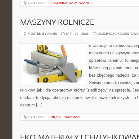
CATEGORIES:
KOMUNIKACJA W ZWIĄZKU
MASZYNY ROLNICZE
POSTED BY ADMIN
STY - 26 - 2026
MOŻLIWOŚĆ KOMENTOWA
e-Ursus.pl to rozbudowana 
maszynom uciągowym oraz 
sprzętowi rolnemu. To miej
które chcą poznać temat ur
bez zbędnego nadęcia, za t
Serwis gromadzi wiedzę za
rolników, jak i dla operatorów, którzy “zjedli zęby” na sprzęcie. Je
marka z tradycją, ale także szeroki świat maszyn rolniczych – e
centrum […]
CATEGORIES:
MIĘSNE RARYTASY
EKO-MATERIAŁY I CERTYFIKOWA