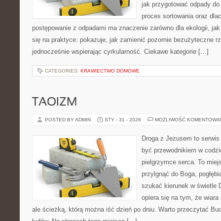
jak przygotować odpady do 
proces sortowania oraz dla
postępowanie z odpadami ma znaczenie zarówno dla ekologii, jak 
się na praktyce: pokazuje, jak zamienić pozornie bezużyteczne r
jednocześnie wspierając cyrkularność. Ciekawe kategorie […]
CATEGORIES:
KRAWIECTWO DOMOWE
TAOIZM
POSTED BY ADMIN
STY - 31 - 2026
MOŻLIWOŚĆ KOMENTOWA
Droga z Jezusem to serwis 
być przewodnikiem w codzi
pielgrzymce serca. To miej
przylgnąć do Boga, pogłębi
szukać kierunek w świetle 
opiera się na tym, że wiara
ale ścieżką, którą można iść dzień po dniu. Warto przeczytać Bu