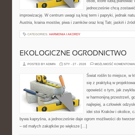
osób, które lubią planować 
jednocześnie chcą zostawić
improwizację. W centrum uwagi są kraj term i papryki, jednak natur
Austria, kraina mostów, piwa i zamków oraz kraj Tatr, jaskiń i źró
CATEGORIES:
HARMONIA I AKORDY
EKOLOGICZNE OGRODNICTWO
POSTED BY ADMIN
STY - 27 - 2026
MOŻLIWOŚĆ KOMENTOWA
Świat roślin to miejsce, w k
się z praktyką w projektowa
opowieść o tym, jak zwykła
w harmonijną przestrzeń, gd
najlepiej, a człowiek odzys
idei stoi Kraków i okolice, 
bywa kapryśna, a jednocześnie daje ogrom możliwości do tworze
– od małych zakątków po większe […]