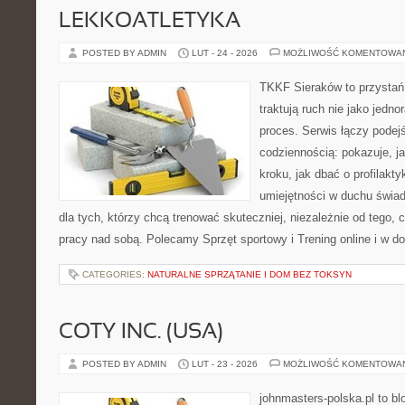
LEKKOATLETYKA
POSTED BY ADMIN
LUT - 24 - 2026
MOŻLIWOŚĆ KOMENTOWA
TKKF Sieraków to przystań i
traktują ruch nie jako jedno
proces. Serwis łączy podej
codziennością: pokazuje, j
kroku, jak dbać o profilakty
umiejętności w duchu świad
dla tych, którzy chcą trenować skuteczniej, niezależnie od tego, c
pracy nad sobą. Polecamy Sprzęt sportowy i Trening online i w d
CATEGORIES:
NATURALNE SPRZĄTANIE I DOM BEZ TOKSYN
COTY INC. (USA)
POSTED BY ADMIN
LUT - 23 - 2026
MOŻLIWOŚĆ KOMENTOWA
johnmasters-polska.pl to blo