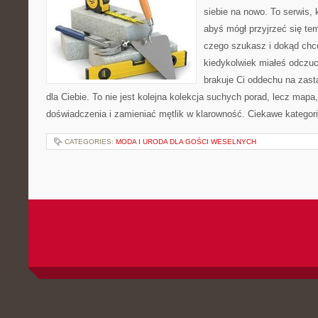
siebie na nowo. To serwis, 
abyś mógł przyjrzeć się tem
czego szukasz i dokąd chc
kiedykolwiek miałeś odczuc
brakuje Ci oddechu na zast
dla Ciebie. To nie jest kolejna kolekcja suchych porad, lecz ma
doświadczenia i zamieniać mętlik w klarowność. Ciekawe kategor
CATEGORIES:
MODA I URODA DLA GOŚCI WESELNYCH