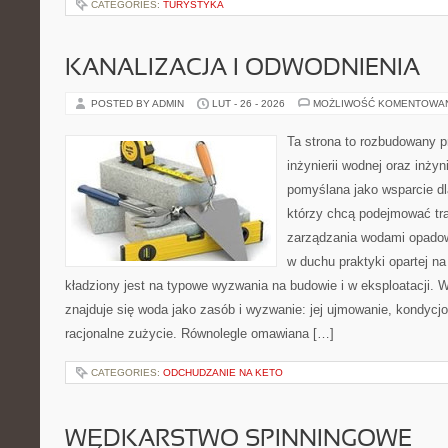
CATEGORIES:
TURYSTYKA
KANALIZACJA I ODWODNIENIA
POSTED BY ADMIN
LUT - 26 - 2026
MOŻLIWOŚĆ KOMENTOWA
Ta strona to rozbudowany 
inżynierii wodnej oraz inżyni
pomyślana jako wsparcie d
którzy chcą podejmować tra
zarządzania wodami opadow
w duchu praktyki opartej n
kładziony jest na typowe wyzwania na budowie i w eksploatacji. 
znajduje się woda jako zasób i wyzwanie: jej ujmowanie, kondycj
racjonalne zużycie. Równolegle omawiana […]
CATEGORIES:
ODCHUDZANIE NA KETO
WĘDKARSTWO SPINNINGOWE