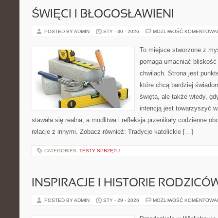
ŚWIĘCI I BŁOGOSŁAWIENI
POSTED BY ADMIN
STY - 30 - 2026
MOŻLIWOŚĆ KOMENTOWA
To miejsce stworzone z myś
pomaga umacniać bliskość
chwilach. Strona jest punkt
które chcą bardziej świadom
święta, ale także wtedy, gd
intencją jest towarzyszyć 
stawała się realna, a modlitwa i refleksja przenikały codzienne o
relacje z innymi. Zobacz również: Tradycje katolickie […]
CATEGORIES:
TESTY SPRZĘTU
INSPIRACJE I HISTORIE RODZICÓ
POSTED BY ADMIN
STY - 29 - 2026
MOŻLIWOŚĆ KOMENTOWA