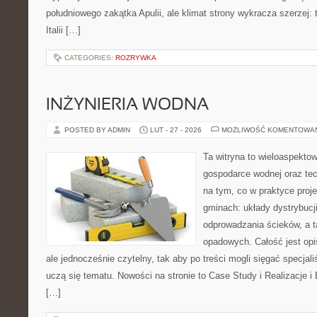
południowego zakątka Apulii, ale klimat strony wykracza szerzej:
Italii […]
CATEGORIES:
ROZRYWKA
INŻYNIERIA WODNA
POSTED BY ADMIN
LUT - 27 - 2026
MOŻLIWOŚĆ KOMENTOWA
Ta witryna to wieloaspekto
gospodarce wodnej oraz tech
na tym, co w praktyce proje
gminach: układy dystrybucj
odprowadzania ścieków, a 
opadowych. Całość jest op
ale jednocześnie czytelny, tak aby po treści mogli sięgać specjali
uczą się tematu. Nowości na stronie to Case Study i Realizacje 
[…]