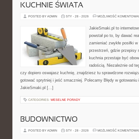
KUCHNIE ŚWIATA
POSTED BY ADMIN
STY - 28 - 2026
MOŻLIWOŚĆ KOMENTOWA
JakieSmaki.pl to internetow
powstał po to, by dawać rea
zamieniać zwykłe posiłki 
przestrzeń, gdzie przepisy 
kuchnia przestaje być obowi
radością. Niezależnie od te
czy dopiero oswajasz kuchnię, znajdziesz tu sprawdzone rozwiąz
gotować sprytniej i jeść smaczniej. Polecamy Błędy w gotowaniu i
JakieSmaki.pl […]
CATEGORIES:
WESELNE PORADY
BUDOWNICTWO
POSTED BY ADMIN
STY - 28 - 2026
MOŻLIWOŚĆ KOMENTOWA