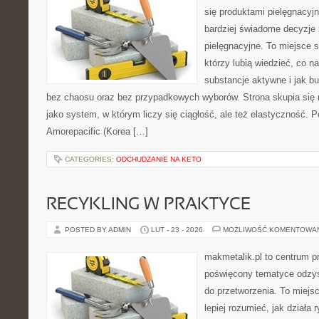
się produktami pielęgnacyj
bardziej świadome decyzje
pielęgnacyjne. To miejsce 
którzy lubią wiedzieć, co na
substancje aktywne i jak b
bez chaosu oraz bez przypadkowych wyborów. Strona skupia się n
jako system, w którym liczy się ciągłość, ale też elastyczność. 
Amorepacific (Korea […]
CATEGORIES:
ODCHUDZANIE NA KETO
RECYKLING W PRAKTYCE
POSTED BY ADMIN
LUT - 23 - 2026
MOŻLIWOŚĆ KOMENTOWA
makmetalik.pl to centrum 
poświęcony tematyce odzys
do przetworzenia. To miejsc
lepiej rozumieć, jak działa