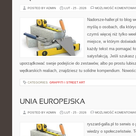
POSTED BY ADMIN
LUT - 25 - 2026
MOŻLIWOŚĆ KOMENTOWA
Nadorsze-haller.pl to blog w
myślą o osobach, dla który
czymś więcej niż tylko we
miejsce, w którym doświadc
każdy tekst ma pomagać łow
satysfakcją. Jeśli szukasz
uporządkować swoje podejście do zestawów, albo po prostu lubisz
wędkarskich realiach, znajdziesz tu solidne kompendium. Nowości
CATEGORIES:
GRAFFITI I STREET ART
UNIA EUROPEJSKA
POSTED BY ADMIN
LUT - 25 - 2026
MOŻLIWOŚĆ KOMENTOWA
ryszard-galla.pl to serwis o 
wiedzy o społeczeństwie. To