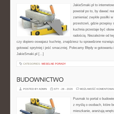
JakieSmaki.pl to internetow
powstał po to, by dawać rea
zamieniać zwykłe posiłki 
przestrzeń, gdzie przepisy 
kuchnia przestaje być obowi
radością. Niezależnie od te
czy dopiero oswajasz kuchnię, znajdziesz tu sprawdzone rozwiąz
gotować sprytniej i jeść smaczniej. Polecamy Błędy w gotowaniu i
JakieSmaki.pl […]
CATEGORIES:
WESELNE PORADY
BUDOWNICTWO
POSTED BY ADMIN
STY - 28 - 2026
MOŻLIWOŚĆ KOMENTOWA
Pusmak to portal o budowie
z myślą o osobach, które b
mieszkanie, aranżują wnętr