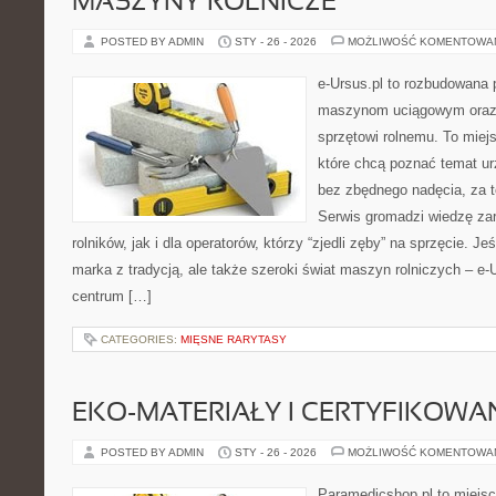
MASZYNY ROLNICZE
POSTED BY ADMIN
STY - 26 - 2026
MOŻLIWOŚĆ KOMENTOWA
e-Ursus.pl to rozbudowana 
maszynom uciągowym oraz 
sprzętowi rolnemu. To miej
które chcą poznać temat ur
bez zbędnego nadęcia, za t
Serwis gromadzi wiedzę za
rolników, jak i dla operatorów, którzy “zjedli zęby” na sprzęcie. Je
marka z tradycją, ale także szeroki świat maszyn rolniczych – e
centrum […]
CATEGORIES:
MIĘSNE RARYTASY
EKO-MATERIAŁY I CERTYFIKOWA
POSTED BY ADMIN
STY - 26 - 2026
MOŻLIWOŚĆ KOMENTOWA
Paramedicshop.pl to miejsc