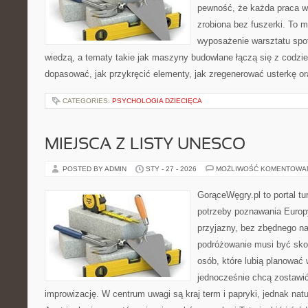
pewność, że każda praca w
zrobiona bez fuszerki. To m
wyposażenie warsztatu spot
wiedzą, a tematy takie jak maszyny budowlane łączą się z codzi
dopasować, jak przykręcić elementy, jak zregenerować usterkę or
CATEGORIES:
PSYCHOLOGIA DZIECIĘCA
MIEJSCA Z LISTY UNESCO
POSTED BY ADMIN
STY - 27 - 2026
MOŻLIWOŚĆ KOMENTOWA
GorąceWęgry.pl to portal tu
potrzeby poznawania Euro
przyjazny, bez zbędnego na
podróżowanie musi być sko
osób, które lubią planować 
jednocześnie chcą zostawić
improwizację. W centrum uwagi są kraj term i papryki, jednak natur