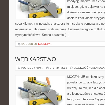
kondycję mądrze, bez chaos
miejsce, gdzie zajawka na 
doświadczeniem praktyczny
dopiero zaczynasz przygod
sobą kilometry w nogach, znajdziesz tu instrukcje pomagające p
regenerację i zbudować stabilną bazę. Ciekawe kategorie to Kultu
wytrzymałościowe. Strona powstała […]
CATEGORIES:
KOSMETYKI
WĘDKARSTWO
POSTED BY ADMIN
STY - 24 - 2026
MOŻLIWOŚĆ KOMENTOWA
MOCZYKIJE to niezależny po
powstał po to, aby łączyć 
wiedzą. To miejsce dla osó
ale jednocześnie chcą łowi
tego, czy interesuje Cię je
ryby, method feeder, wędk