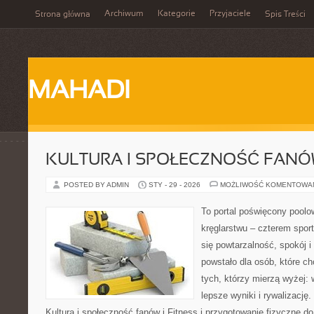
Archiwum
Kategorie
Przyjaciele
Strona główna
Spis Treści
MAHADI
KULTURA I SPOŁECZNOŚĆ FAN
POSTED BY ADMIN
STY - 29 - 2026
MOŻLIWOŚĆ KOMENTOWA
To portal poświęcony poolow
kręglarstwu – czterem sport
się powtarzalność, spokój i
powstało dla osób, które chc
tych, którzy mierzą wyżej:
lepsze wyniki i rywalizacj
Kultura i społeczność fanów i Fitness i przygotowanie fizyczne do