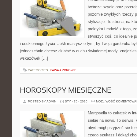
twórcze szycie oraz przerab
pozornie zwykłych rzeczy p
stylizacje. To strona, na kt
praktyka i radość z tego, 
stworzyć coś, co idealnie p
i codziennego życia. Jeśli marzysz o tym, by Twoja garderoba by
jednocześnie chcesz działać w duchu świadomej mody, znajdziesz
wskazówek […]
CATEGORIES:
KAWA A ZDROWIE
HOROSKOPY MIESIĘCZNE
POSTED BY ADMIN
STY - 25 - 2026
MOŻLIWOŚĆ KOMENTOWA
Margoseila to zakątek w in
siebie na nowo. To serwis, 
abyś mógł przyjrzeć się tem
czego szukasz i dokąd chc