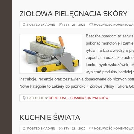
ZIOŁOWA PIELĘGNACJA SKÓRY
POSTED BY ADMIN
STY - 28 - 2026
MOŻLIWOŚĆ KOMENTOWA
Beat the boredom to serwis
pokonać monotonię i zamie
rytuał. To baza wiedzy o pr
zapachach oraz lakierach d
konkretnych wskazówek, chc
wybierać produkty bardziej 
instrukcje, recenzje oraz zestawienia dopasowane do różnych potr
Nowe kategorie to Lakiery do paznokci i Zdrowe Włosy i Skóra G
CATEGORIES:
GÓRY URAL – GRANICA KONTYNENTÓW
KUCHNIE ŚWIATA
POSTED BY ADMIN
STY - 28 - 2026
MOŻLIWOŚĆ KOMENTOWA