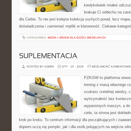
kiedykolwiek miałeś odczuc
brakuje Ci oddechu na zast
dla Ciebie. To nie jest kolejna kolekcja suchych porad, lecz ma
doświadczenia i zamieniać mętlik w klarowność. Ciekawe kategor
CATEGORIES:
MODA I URODA DLA GOŚCI WESELNYCH
SUPLEMENTACJA
POSTED BY ADMIN
STY - 25 - 2026
MOŻLIWOŚĆ KOMENTOWA
PZKiSW to platforma stworz
trening z masą własnego ciał
szukasz rzetelnej wiedzy,
wytrzymałość bez konieczn
wypasionych maszyn, a do
ciele, ta strona jest dokład
krok po kroku. To centrum informacji dla początkujących i zaawa
dopiero uczą się pompki, jak i dla osób polujących na wejście sił