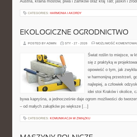
Austria, kraina mostów, piwa i zamków oraz kraj Tatr, jaskiń i źró
CATEGORIES:
HARMONIA I AKORDY
EKOLOGICZNE OGRODNICTWO
POSTED BY ADMIN
STY - 27 - 2026
MOŻLIWOŚĆ KOMENTOWA
Świat roślin to miejsce, w k
się z praktyką w projektowa
opowieść o tym, jak zwykła
w harmonijną przestrzeń, gd
najlepiej, a człowiek odzys
idei stoi Kraków i okolice, 
bywa kapryśna, a jednocześnie daje ogrom możliwości do tworze
– od małych zakątków po większe […]
CATEGORIES:
KOMUNIKACJA W ZWIĄZKU