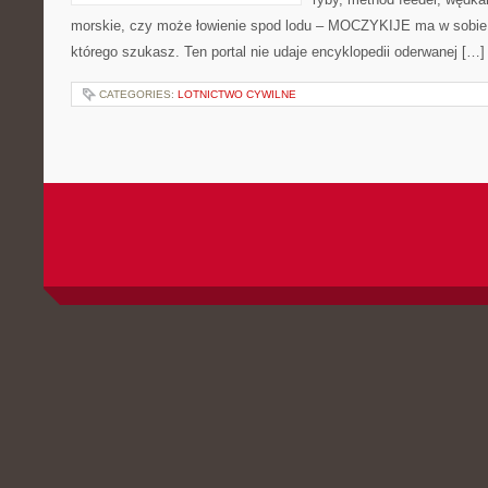
morskie, czy może łowienie spod lodu – MOCZYKIJE ma w sobie d
którego szukasz. Ten portal nie udaje encyklopedii oderwanej […]
CATEGORIES:
LOTNICTWO CYWILNE