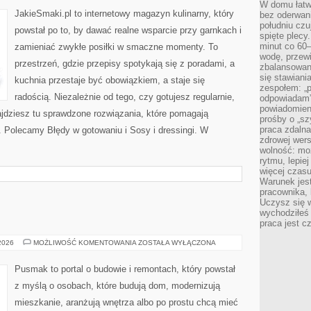
W domu łatwo
JakieSmaki.pl to internetowy magazyn kulinarny, który
bez oderwan
południu cz
powstał po to, by dawać realne wsparcie przy garnkach i
spięte plecy
minut co 60–
zamieniać zwykłe posiłki w smaczne momenty. To
wodę, przewi
przestrzeń, gdzie przepisy spotykają się z poradami, a
zbalansowane
się stawiani
kuchnia przestaje być obowiązkiem, a staje się
zespołem: „p
radością. Niezależnie od tego, czy gotujesz regularnie,
odpowiadam”
powiadomien
ajdziesz tu sprawdzone rozwiązania, które pomagają
prośby o „sz
praca zdaln
j. Polecamy Błędy w gotowaniu i Sosy i dressingi. W
zdrowej wers
wolność: mo
rytmu, lepie
więcej czasu
Warunek jest
pracownika,
Uczysz się w
wychodziłeś 
praca jest c
BUDOWNICTWO
 2026
MOŻLIWOŚĆ KOMENTOWANIA
ZOSTAŁA WYŁĄCZONA
Pusmak to portal o budowie i remontach, który powstał
z myślą o osobach, które budują dom, modernizują
mieszkanie, aranżują wnętrza albo po prostu chcą mieć