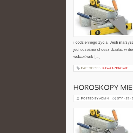
i codziennego życia. Jeśli marzys
jednocześnie chcesz działać w du
wskazówek […]
CATEGORIES:
KAWA A ZDROWIE
HOROSKOPY MIE
POSTED BY ADMIN
STY - 25 -