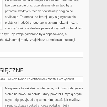
TKANINY
twórcze szycie oraz przerabianie ubrań tak, by z
pozornie zwykłych rzeczy powstawały oryginalne
stylizacje. To strona, na której liczy się wyobraźnia,
praktyka i radość z tego, że własnymi rękami można
stworzyć coś, co idealnie pasuje do sylwetki, charakteru
z o tym, by Twoja garderoba była dopasowana, a
chu świadomej mody, znajdziesz tu mnóstwo inspiracji,
SIĘCZNE
HOROSKOPY
 2026
MOŻLIWOŚĆ KOMENTOWANIA
ZOSTAŁA WYŁĄCZONA
MIESIĘCZNE
Margoseila to zakątek w internecie, w którym odkrywasz
siebie na nowo. To serwis, który powstał z myślą o tym,
abyś mógł przyjrzeć się temu, kim jesteś, jak myślisz,
czego szukasz i dokąd chcesz podążać. Jeśli