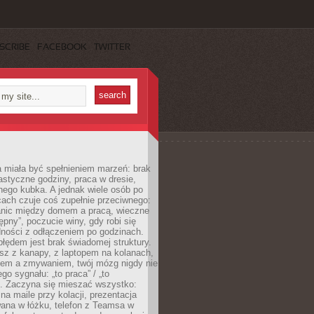
SCRIBE
FACEBOOK
TWITTER
 miała być spełnieniem marzeń: brak
astyczne godziny, praca w dresie,
nego kubka. A jednak wiele osób po
cach czuje coś zupełnie przeciwnego:
anic między domem a pracą, wieczne
ępny”, poczucie winy, gdy robi się
dności z odłączeniem po godzinach.
łędem jest brak świadomej struktury.
esz z kanapy, z laptopem na kolanach,
iem a zmywaniem, twój mózg nigdy nie
go sygnału: „to praca” / „to
. Zaczyna się mieszać wszystko:
na maile przy kolacji, prezentacja
ana w łóżku, telefon z Teamsa w