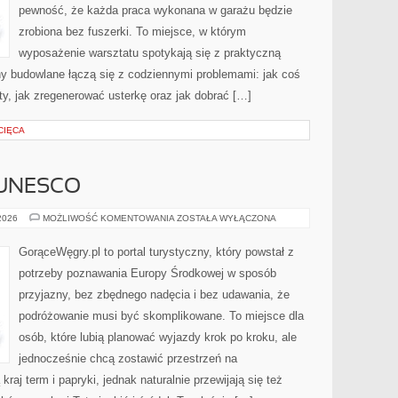
pewność, że każda praca wykonana w garażu będzie
zrobiona bez fuszerki. To miejsce, w którym
wyposażenie warsztatu spotykają się z praktyczną
ny budowlane łączą się z codziennymi problemami: jak coś
y, jak zregenerować usterkę oraz jak dobrać […]
CIĘCA
 UNESCO
MIEJSCA
 2026
MOŻLIWOŚĆ KOMENTOWANIA
ZOSTAŁA WYŁĄCZONA
Z
LISTY
UNESCO
GorąceWęgry.pl to portal turystyczny, który powstał z
potrzeby poznawania Europy Środkowej w sposób
przyjazny, bez zbędnego nadęcia i bez udawania, że
podróżowanie musi być skomplikowane. To miejsce dla
osób, które lubią planować wyjazdy krok po kroku, ale
jednocześnie chcą zostawić przestrzeń na
raj term i papryki, jednak naturalnie przewijają się też