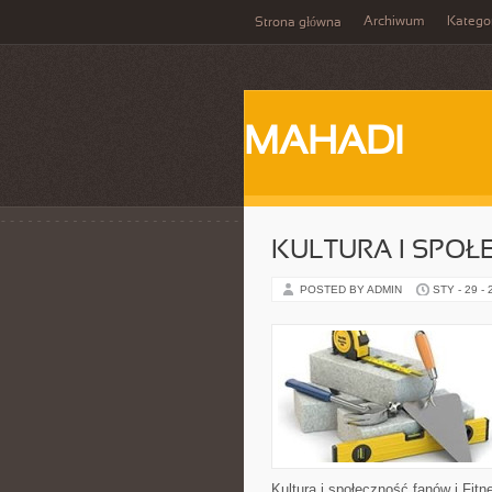
Archiwum
Katego
Strona główna
MAHADI
KULTURA I SPO
POSTED BY ADMIN
STY - 29 -
Kultura i społeczność fanów i Fitn