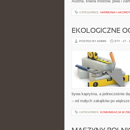
Austria, kraina mostów, piwa i zamk
CATEGORIES:
HARMONIA I AKORD
EKOLOGICZNE O
POSTED BY ADMIN
STY - 27 -
bywa kapryśna, a jednocześnie da
– od małych zakątków po większe
CATEGORIES:
KOMUNIKACJA W ZW