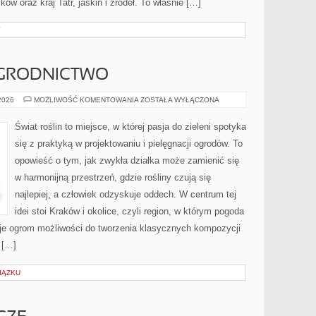
ów oraz kraj Tatr, jaskiń i źródeł. To właśnie […]
Y
GRODNICTWO
EKOLOGICZNE
 2026
MOŻLIWOŚĆ KOMENTOWANIA
ZOSTAŁA WYŁĄCZONA
OGRODNICTWO
Świat roślin to miejsce, w której pasja do zieleni spotyka
się z praktyką w projektowaniu i pielęgnacji ogrodów. To
opowieść o tym, jak zwykła działka może zamienić się
w harmonijną przestrzeń, gdzie rośliny czują się
najlepiej, a człowiek odzyskuje oddech. W centrum tej
idei stoi Kraków i okolice, czyli region, w którym pogoda
je ogrom możliwości do tworzenia klasycznych kompozycji
 […]
IĄZKU