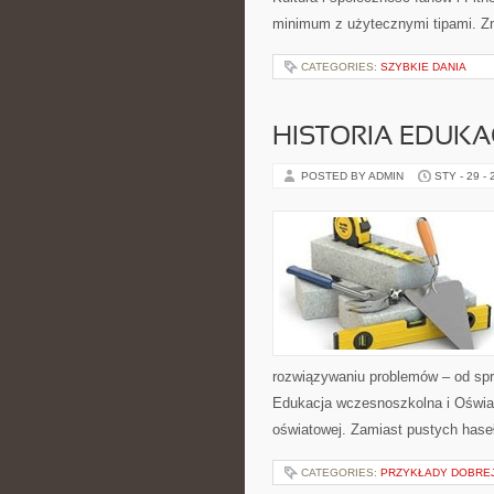
minimum z użytecznymi tipami. Zna
CATEGORIES:
SZYBKIE DANIA
HISTORIA EDUKA
POSTED BY ADMIN
STY - 29 -
rozwiązywaniu problemów – od spr
Edukacja wczesnoszkolna i Oświata
oświatowej. Zamiast pustych hase
CATEGORIES:
PRZYKŁADY DOBREJ