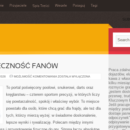
rie
Przyjaciele
Wesele
Potaguj
Tagi
Spis Treści
SUB
ŁECZNOŚĆ FANÓW
Praca zdalna
dojazdów, el
KULTURA
 2026
MOŻLIWOŚĆ KOMENTOWANIA
ZOSTAŁA WYŁĄCZONA
kawa z włas
I
kilku miesią
SPOŁECZNOŚĆ
FANÓW
rozmycie gr
To portal poświęcony poolowi, snukerowi, darts oraz
„jestem dost
kręglarstwu – czterem sportom precyzji, w których liczy
przerwę, tru
Kluczowym b
się powtarzalność, spokój i właściwy wybór. To miejsce
Jeśli pracuj
powstało dla osób, które chcą grać dla frajdy, ale też dla
między pran
dostaje jasne
tych, którzy mierzą wyżej: w świadome doskonalenie,
odpoczynek”
odpisywanie 
lepsze wyniki i rywalizację. Polecam między innymi
przygotowyw
ess i przygotowanie fizyczne do gry. Strona łączy absolutne