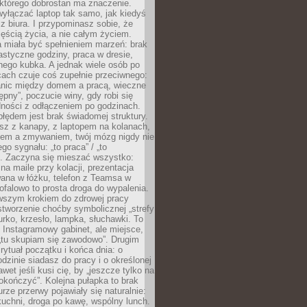
 którego dobrostan ma znaczenie.
yłączać laptop tak samo, jak kiedyś
z biura. I przypominasz sobie, że
zęścią życia, a nie całym życiem.
 miała być spełnieniem marzeń: brak
astyczne godziny, praca w dresie,
nego kubka. A jednak wiele osób po
cach czuje coś zupełnie przeciwnego:
anic między domem a pracą, wieczne
ępny”, poczucie winy, gdy robi się
dności z odłączeniem po godzinach.
łędem jest brak świadomej struktury.
esz z kanapy, z laptopem na kolanach,
iem a zmywaniem, twój mózg nigdy nie
go sygnału: „to praca” / „to
. Zaczyna się mieszać wszystko:
na maile przy kolacji, prezentacja
ana w łóżku, telefon z Teamsa w
ofalowo to prosta droga do wypalenia.
rwszym krokiem do zdrowej pracy
 stworzenie choćby symbolicznej „strefy
iurko, krzesło, lampka, słuchawki. To
 Instagramowy gabinet, ale miejsce,
„tu skupiam się zawodowo”. Drugim
 rytuał początku i końca dnia: o
odzinie siadasz do pracy i o określonej
wet jeśli kusi cię, by „jeszcze tylko na
okończyć”. Kolejna pułapka to brak
urze przerwy pojawiały się naturalnie:
uchni, droga po kawę, wspólny lunch.