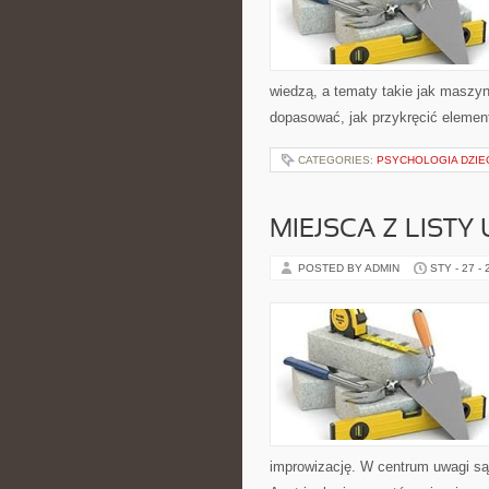
wiedzą, a tematy takie jak maszy
dopasować, jak przykręcić element
CATEGORIES:
PSYCHOLOGIA DZIE
MIEJSCA Z LISTY
POSTED BY ADMIN
STY - 27 -
improwizację. W centrum uwagi są k