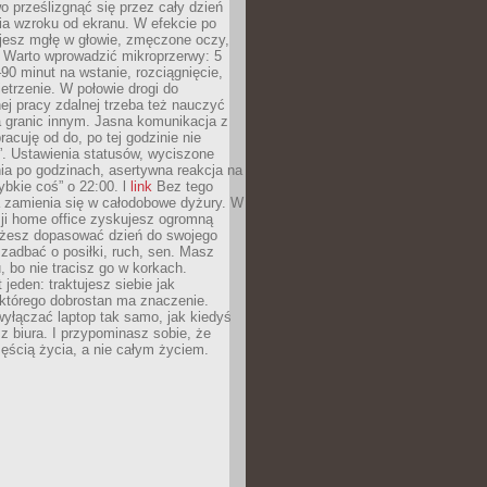
 prześlizgnąć się przez cały dzień
ia wzroku od ekranu. W efekcie po
ujesz mgłę w głowie, zmęczone oczy,
. Warto wprowadzić mikroprzerwy: 5
90 minut na wstanie, rozciągnięcie,
etrzenie. W połowie drogi do
j pracy zdalnej trzeba też nauczyć
a granic innym. Jasna komunikacja z
racuję od do, po tej godzinie nie
. Ustawienia statusów, wyciszone
ia po godzinach, asertywna reakcja na
ybkie coś” o 22:00. l
link
Bez tego
a zamienia się w całodobowe dyżury. W
ji home office zyskujesz ogromną
żesz dopasować dzień do swojego
j zadbać o posiłki, ruch, sen. Masz
, bo nie tracisz go w korkach.
 jeden: traktujesz siebie jak
 którego dobrostan ma znaczenie.
yłączać laptop tak samo, jak kiedyś
z biura. I przypominasz sobie, że
zęścią życia, a nie całym życiem.