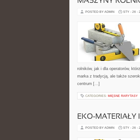
MASZYNY ROLNI
POSTED BY ADMIN
STY - 26 -
rolników, jak i dla operatorów, któr
marka z tradycją, ale także szero
centrum […]
CATEGORIES:
MIĘSNE RARYTASY
EKO-MATERIAŁY 
POSTED BY ADMIN
STY - 26 -