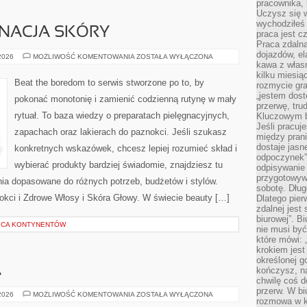
pracownika,
Uczysz się w
wychodziłeś 
GNACJA SKÓRY
praca jest c
Praca zdalna
dojazdów, el
ZIOŁOWA
 2026
MOŻLIWOŚĆ KOMENTOWANIA
ZOSTAŁA WYŁĄCZONA
PIELĘGNACJA
kawa z włas
SKÓRY
kilku miesią
Beat the boredom to serwis stworzone po to, by
rozmycie gr
„jestem dost
pokonać monotonię i zamienić codzienną rutynę w mały
przerwę, tru
rytuał. To baza wiedzy o preparatach pielęgnacyjnych,
Kluczowym b
Jeśli pracuj
zapachach oraz lakierach do paznokci. Jeśli szukasz
między pran
dostaje jasne
konkretnych wskazówek, chcesz lepiej rozumieć skład i
odpoczynek”
wybierać produkty bardziej świadomie, znajdziesz tu
odpisywanie 
przygotowyw
enia dopasowane do różnych potrzeb, budżetów i stylów.
sobotę. Dług
okci i Zdrowe Włosy i Skóra Głowy. W świecie beauty […]
Dlatego pie
zdalnej jest
biurowej”. B
ICA KONTYNENTÓW
nie musi być
które mówi: 
krokiem jest
określonej g
A
kończysz, na
chwilę coś d
przerw. W bi
KUCHNIE
 2026
MOŻLIWOŚĆ KOMENTOWANIA
ZOSTAŁA WYŁĄCZONA
rozmowa w k
ŚWIATA