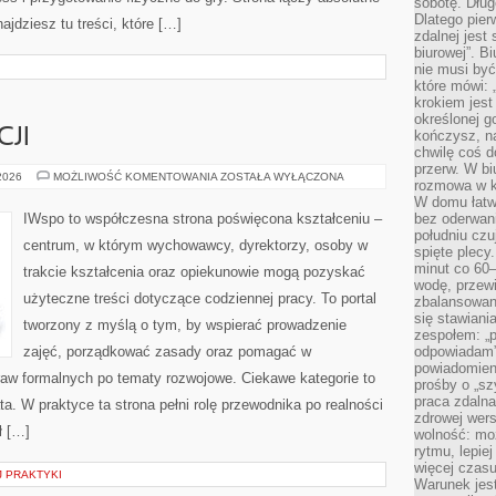
sobotę. Dług
Dlatego pie
jdziesz tu treści, które […]
zdalnej jest
biurowej”. B
nie musi być
które mówi: 
krokiem jest
określonej g
CJI
kończysz, na
chwilę coś d
przerw. W bi
HISTORIA
 2026
MOŻLIWOŚĆ KOMENTOWANIA
ZOSTAŁA WYŁĄCZONA
rozmowa w k
EDUKACJI
W domu łatwo
IWspo to współczesna strona poświęcona kształceniu –
bez oderwan
południu cz
centrum, w którym wychowawcy, dyrektorzy, osoby w
spięte plecy
minut co 60–
trakcie kształcenia oraz opiekunowie mogą pozyskać
wodę, przewi
użyteczne treści dotyczące codziennej pracy. To portal
zbalansowane
się stawiani
tworzony z myślą o tym, by wspierać prowadzenie
zespołem: „p
zajęć, porządkować zasady oraz pomagać w
odpowiadam”
powiadomien
aw formalnych po tematy rozwojowe. Ciekawe kategorie to
prośby o „sz
praca zdaln
. W praktyce ta strona pełni rolę przewodnika po realności
zdrowej wers
ł […]
wolność: mo
rytmu, lepie
więcej czasu
 PRAKTYKI
Warunek jest