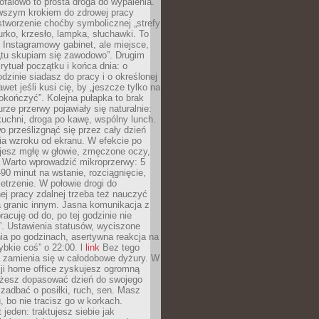
ofalowo to prosta droga do wypalenia.
rwszym krokiem do zdrowej pracy
 stworzenie choćby symbolicznej „strefy
iurko, krzesło, lampka, słuchawki. To
 Instagramowy gabinet, ale miejsce,
„tu skupiam się zawodowo”. Drugim
 rytuał początku i końca dnia: o
odzinie siadasz do pracy i o określonej
wet jeśli kusi cię, by „jeszcze tylko na
okończyć”. Kolejna pułapka to brak
urze przerwy pojawiały się naturalnie:
uchni, droga po kawę, wspólny lunch.
 prześlizgnąć się przez cały dzień
ia wzroku od ekranu. W efekcie po
ujesz mgłę w głowie, zmęczone oczy,
. Warto wprowadzić mikroprzerwy: 5
90 minut na wstanie, rozciągnięcie,
etrzenie. W połowie drogi do
j pracy zdalnej trzeba też nauczyć
a granic innym. Jasna komunikacja z
racuję od do, po tej godzinie nie
. Ustawienia statusów, wyciszone
ia po godzinach, asertywna reakcja na
ybkie coś” o 22:00. l
link
Bez tego
a zamienia się w całodobowe dyżury. W
ji home office zyskujesz ogromną
żesz dopasować dzień do swojego
j zadbać o posiłki, ruch, sen. Masz
, bo nie tracisz go w korkach.
 jeden: traktujesz siebie jak