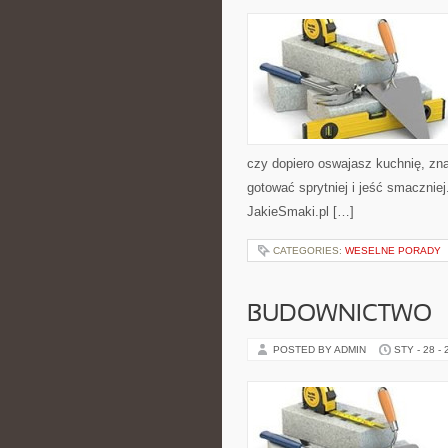
czy dopiero oswajasz kuchnię, zn
gotować sprytniej i jeść smacznie
JakieSmaki.pl […]
CATEGORIES:
WESELNE PORADY
BUDOWNICTWO
POSTED BY ADMIN
STY - 28 -