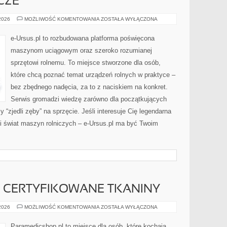
CZE
MASZYNY
 2026
MOŻLIWOŚĆ KOMENTOWANIA
ZOSTAŁA WYŁĄCZONA
ROLNICZE
e-Ursus.pl to rozbudowana platforma poświęcona
maszynom uciągowym oraz szeroko rozumianej
sprzętowi rolnemu. To miejsce stworzone dla osób,
które chcą poznać temat urządzeń rolnych w praktyce –
bez zbędnego nadęcia, za to z naciskiem na konkret.
Serwis gromadzi wiedzę zarówno dla początkujących
zy “zjedli zęby” na sprzęcie. Jeśli interesuje Cię legendarna
ki świat maszyn rolniczych – e-Ursus.pl ma być Twoim
I CERTYFIKOWANE TKANINY
EKO-
 2026
MOŻLIWOŚĆ KOMENTOWANIA
ZOSTAŁA WYŁĄCZONA
MATERIAŁY
I
CERTYFIKOWANE
Paramedicshop.pl to miejsce dla osób, które kochają