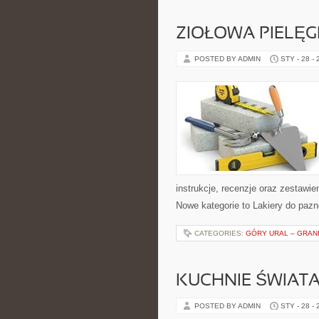
ZIOŁOWA PIELĘ
POSTED BY ADMIN
STY - 28 -
instrukcje, recenzje oraz zestawi
Nowe kategorie to Lakiery do pazn
CATEGORIES:
GÓRY URAL – GRAN
KUCHNIE ŚWIAT
POSTED BY ADMIN
STY - 28 -