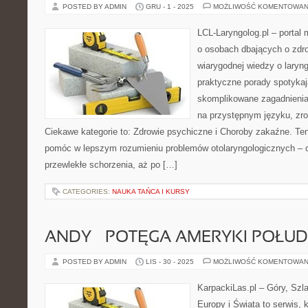
POSTED BY ADMIN
GRU - 1 - 2025
MOŻLIWOŚĆ KOMENTOWAN
LCL-Laryngolog.pl – portal
o osobach dbających o zdro
wiarygodnej wiedzy o laryng
praktyczne porady spotykają
skomplikowane zagadnieni
na przystępnym języku, zr
Ciekawe kategorie to: Zdrowie psychiczne i Choroby zakaźne. Ten 
pomóc w lepszym rozumieniu problemów otolaryngologicznych – od
przewlekłe schorzenia, aż po […]
CATEGORIES:
NAUKA TAŃCA I KURSY
ANDY – POTĘGA AMERYKI POŁU
POSTED BY ADMIN
LIS - 30 - 2025
MOŻLIWOŚĆ KOMENTOWAN
KarpackiLas.pl – Góry, Szl
Europy i Świata to serwis, 