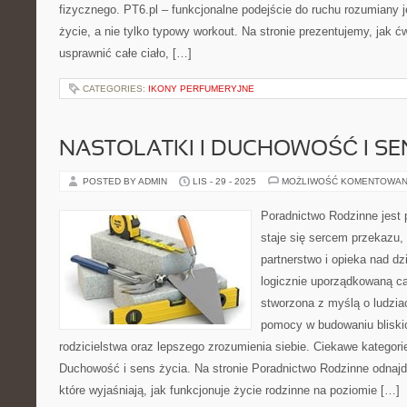
fizycznego. PT6.pl – funkcjonalne podejście do ruchu rozumiany j
życie, a nie tylko typowy workout. Na stronie prezentujemy, jak 
usprawnić całe ciało, […]
CATEGORIES:
IKONY PERFUMERYJNE
NASTOLATKI I DUCHOWOŚĆ I SE
POSTED BY ADMIN
LIS - 29 - 2025
MOŻLIWOŚĆ KOMENTOWAN
Poradnictwo Rodzinne jest p
staje się sercem przekazu,
partnerstwo i opieka nad dz
logicznie uporządkowaną ca
stworzona z myślą o ludzia
pomocy w budowaniu bliskic
rodzicielstwa oraz lepszego zrozumienia siebie. Ciekawe kategorie
Duchowość i sens życia. Na stronie Poradnictwo Rodzinne odnajd
które wyjaśniają, jak funkcjonuje życie rodzinne na poziomie […]