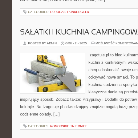
CATEGORIES:
EUROCASH KINDERGELD
SAŁATKI I KUCHNIA CAMPINGOW
POSTED BY ADMIN
GRU - 2 - 2025
MOŻLIWOŚĆ KOMENTOWAN
Izagotuje.pl to blog kulinar
kuchni z konkretnymi wska
chcą udoskonalić swoje umie
odkrywać nowe smaki. To pr
kuchnia codzienna spotyka s
klasyczne dania są przedst
inspirujący sposób. Zobacz także: Przyprawy i Dodatki do potraw 
koktajle. Na Izagotuje.pl odwiedzający znajdzie bogatą bazę prz
codzienne obiady, […]
CATEGORIES:
POMORSKIE TAJEMNICE