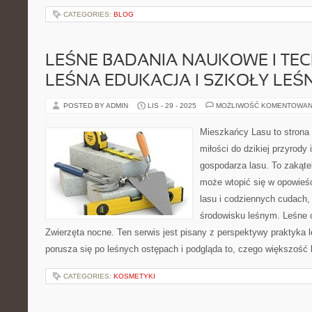
CATEGORIES:
BLOG
LEŚNE BADANIA NAUKOWE I TEC
LEŚNA EDUKACJA I SZKOŁY LEŚ
POSTED BY ADMIN
LIS - 29 - 2025
MOŻLIWOŚĆ KOMENTOWAN
Mieszkańcy Lasu to strona 
miłości do dzikiej przyrody 
gospodarza lasu. To zakątek
może wtopić się w opowieś
lasu i codziennych cudach,
środowisku leśnym. Leśne c
Zwierzęta nocne. Ten serwis jest pisany z perspektywy praktyka l
porusza się po leśnych ostępach i podgląda to, czego większość 
CATEGORIES:
KOSMETYKI