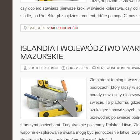
każdym poziomie zaawansow
czy dopiero stawiasz pierwsze kroki w świecie kolarstwa, czy od
siodle, na ProfiBike.pl znajdziesz content, które pomogą Ci posz
CATEGORIES:
NIERUCHOMOŚCI
ISLANDIA I WOJEWÓDZTWO WAR
MAZURSKIE
POSTED BY ADMIN
GRU - 2 - 2025
MOŻLIWOŚĆ KOMENTOWAN
Zlotoloto.pl to blog stworz
podróżach, który łączy w so
porady oraz opisy nieoczyw
świecie. To platforma, gdz
szukające sprawdzonych in
przewodnik po świecie podr
starszymi pociechami. Turystycznie polecamy Polska i Litwa. Zlot
wspólne eksplorowanie świata mogą być jednocześnie łatwe, zorg
Na stronie krok po kroku można odkrywać, jak […]