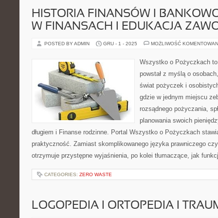
HISTORIA FINANSÓW I BANKOWOŚ
W FINANSACH I EDUKACJA ZA
POSTED BY ADMIN
GRU - 1 - 2025
MOŻLIWOŚĆ KOMENTOWAN
Wszystko o Pożyczkach to s
powstał z myślą o osobach,
świat pożyczek i osobistych
gdzie w jednym miejscu zeb
rozsądnego pożyczania, sp
planowania swoich pienięd
długiem i Finanse rodzinne. Portal Wszystko o Pożyczkach stawia
praktyczność. Zamiast skomplikowanego języka prawniczego cz
otrzymuje przystępne wyjaśnienia, po kolei tłumaczące, jak funkc
CATEGORIES:
ZERO WASTE
LOGOPEDIA I ORTOPEDIA I TRA