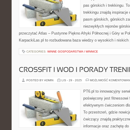
pas górskich i trekkingu. T
trekkingu znajdą inspiracje
pasm górskich, górskich z
niezwykłych rejonów górski
przeczytać Atlas – Pustynne Piękno Afryki Północnej i Góry w Pol
KarpackiLas.pl to rozbudowana baza wiedzy o wysokich i niskic
CATEGORIES:
WINNE GOSPODARSTWA I WINNICE
CROSSFIT I WOD I PORADY TRE
POSTED BY ADMIN
LIS - 29 - 2025
MOŻLIWOŚĆ KOMENTOWAN
PT6.pl to innowacyjny serwi
poświęcony jest fitnessowi
efektywnym ćwiczeniom dl
To przestrzeń, gdzie nowicj
ćwiczący znajdą praktyczne
informacje oraz zachętę do