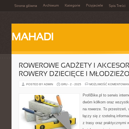
Archiwum
Kategorie
Przyjaciele
Strona główna
Spis Treści
MAHADI
ROWEROWE GADŻETY I AKCESORI
ROWERY DZIECIĘCE I MŁODZIEŻ
POSTED BY ADMIN
GRU - 2 - 2025
MOŻLIWOŚĆ KOMENTOWAN
ProfiBike.pl to serwis inte
dwóm kółkom oraz wszystki
na rowerze. To przestrzeń,
łączy się z rzetelną informa
z trasy oraz praktycznymi