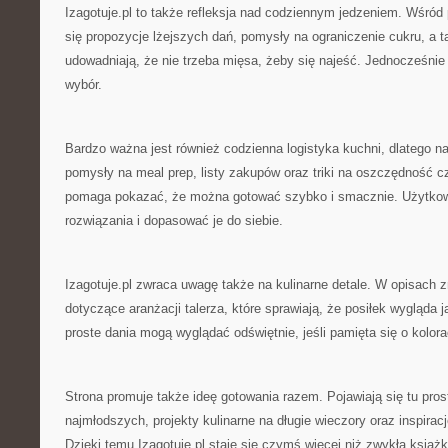
Izagotuje.pl to także refleksja nad codziennym jedzeniem. Wśród p
się propozycje lżejszych dań, pomysły na ograniczenie cukru, a 
udowadniają, że nie trzeba mięsa, żeby się najeść. Jednocześnie 
wybór.
Bardzo ważna jest również codzienna logistyka kuchni, dlatego na 
pomysły na meal prep, listy zakupów oraz triki na oszczędność c
pomaga pokazać, że można gotować szybko i smacznie. Użytkow
rozwiązania i dopasować je do siebie.
Izagotuje.pl zwraca uwagę także na kulinarne detale. W opisach 
dotyczące aranżacji talerza, które sprawiają, że posiłek wygląda j
proste dania mogą wyglądać odświętnie, jeśli pamięta się o kolora
Strona promuje także ideę gotowania razem. Pojawiają się tu pros
najmłodszych, projekty kulinarne na długie wieczory oraz inspirac
Dzięki temu Izagotuje.pl staje się czymś więcej niż zwykła książ