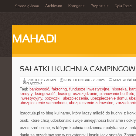
Archiwum
Kategorie
Przyjaciele
Strona główna
Spis Treści
MAHADI
SAŁATKI I KUCHNIA CAMPINGOW
POSTED BY ADMIN
POSTED ON GRU - 2 - 2025
MOŻLIWOŚĆ 
WYŁĄCZONA
Tagi:
bankowość
,
faktoring
,
fundusze inwestycyjne
,
hipoteka
,
kar
kredyty
,
księgowość
,
leasing
,
oszczędzanie
,
planowanie budżetu
inwestycyjny
,
pożyczki
,
ubezpieczenia
,
ubezpieczenie domu
,
ube
ubezpieczenie samochodu
,
ubezpieczenie zdrowotne
,
zarządzani
Izagotuje.pl to blog kulinarny, który łączy miłość do kuchni z k
osób, które chcą udoskonalić swoje umiejętności kulinarne i odk
przestrzeń online, w którym kuchnia codzienna spotyka się z fant
dania są przedstawiane w przystępny i inspirujący sposób. Zobac