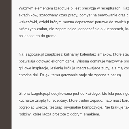
Ważnym elementem Izagotuje.pl jest precyzja w recepturach. Każd
składników, szacowany czas pracy, pomysł na serwowanie oraz 
wskazówki, dzięki którym można dopasować potrawę do swoich p
twórczych zmian, nie zapominając jednocześnie o kucharzach, k
policzone co do grama.
Na Izagotuje.pl znajdziesz kulinarny kalendarz smaków, które sta
pozwalają gotować ekonomicznie. Wiosną dominuje warzywne prop
grillowe inspiracje, jesienią królują rozgrzewające zupy, a zimą k
chłodne dni. Dzięki temu gotowanie staje się zgodne z naturą.
Strona Izagotuje.pl dedykowana jest do każdego, kto lubi jeść i 
kucharze znajdą tu receptury, które trudno zepsuć, natomiast ba
pogłębiać wiedzę, testując oryginalne kompozycje. Nie brakuje tak
rodziny, które łączą prostotę z dobrym smakiem.