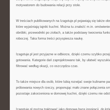
motywatorem do budowania relacji przy stole.
W treściach publikowanych na Izagotuje.pl pojawiają się także obs
które wyjaśniają tajniki kuchni. Można tu znaleźć m.in. omówien
obróbki, przewodniki po ziołach, a także podstawy tworzenia funkc
roboczej. Taka forma treści przyspiesza naukę.
Izagotuje.pl jest przyjazne w odbiorze, dzięki czemu szybko przejś
gotowania. Kategorie dań zaprojektowano tak, by ułatwić wyszuk
filtrować według okazji, co oszczędza czas.
To także miejsce dla osób, które lubią rozwijać swoje kulinarne pa
próbowania nowych rzeczy, proponując mało znane połączenia s
pozostaje zakorzeniona w domowej kuchni, dzięki czemu nie odst
Izagotuje.pl można traktować jako domową bazę inspiracji, do któ