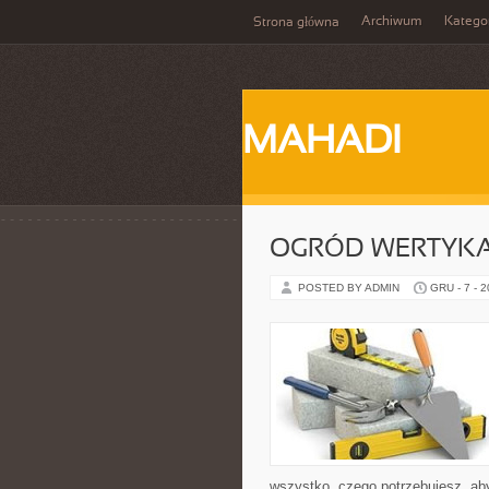
Archiwum
Katego
Strona główna
MAHADI
OGRÓD WERTYK
POSTED BY ADMIN
GRU - 7 - 
wszystko, czego potrzebujesz, aby 