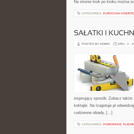
Na stronie krok po kroku można o
CATEGORIES:
EUROCASH KINDER
SAŁATKI I KUCH
POSTED BY ADMIN
GRU - 2 - 
inspirujący sposób. Zobacz także:
koktajle. Na Izagotuje.pl odwiedz
codzienne obiady, […]
CATEGORIES:
POMORSKIE TAJEMN