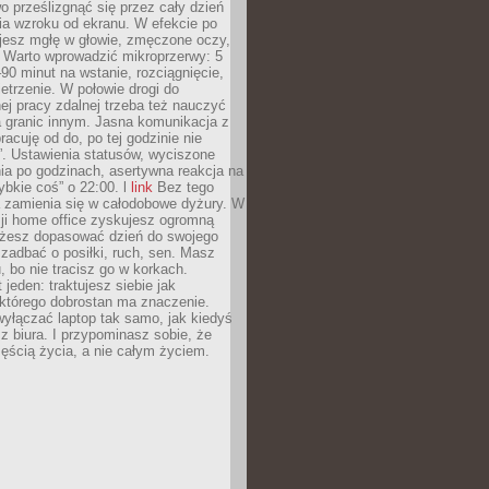
 prześlizgnąć się przez cały dzień
ia wzroku od ekranu. W efekcie po
ujesz mgłę w głowie, zmęczone oczy,
. Warto wprowadzić mikroprzerwy: 5
90 minut na wstanie, rozciągnięcie,
etrzenie. W połowie drogi do
j pracy zdalnej trzeba też nauczyć
a granic innym. Jasna komunikacja z
racuję od do, po tej godzinie nie
. Ustawienia statusów, wyciszone
ia po godzinach, asertywna reakcja na
ybkie coś” o 22:00. l
link
Bez tego
a zamienia się w całodobowe dyżury. W
ji home office zyskujesz ogromną
żesz dopasować dzień do swojego
j zadbać o posiłki, ruch, sen. Masz
, bo nie tracisz go w korkach.
 jeden: traktujesz siebie jak
 którego dobrostan ma znaczenie.
yłączać laptop tak samo, jak kiedyś
z biura. I przypominasz sobie, że
zęścią życia, a nie całym życiem.