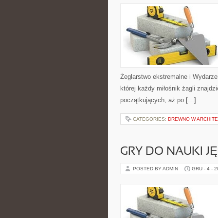
Żeglarstwo ekstremalne i Wydarzen
której każdy miłośnik żagli znajd
początkujących, aż po […]
CATEGORIES:
DREWNO W ARCHITE
GRY DO NAUKI 
POSTED BY ADMIN
GRU - 4 - 