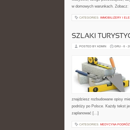
w domowych warunkach. Zobacz: Dzi
CATEGORIES:
IMMOBILIZERY I E
SZLAKI TURYSTY
POSTED BY ADMIN
GRU - 6 - 
znajdziesz rozbudowane opisy miej
podróży po Polsce. Każdy tekst je
zaplanować […]
CATEGORIES:
MEDYCYNA PODRÓŻ