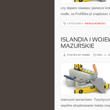
czy dopiero stawiasz pierwsze kro
siodle, na ProfiBike.pl znajdziesz
CATEGORIES:
NIERUCHOMOŚCI
ISLANDIA I WO
MAZURSKIE
POSTED BY ADMIN
GRU - 2 - 
starszymi pociechami. Turystyczni
wspólne eksplorowanie świata mog