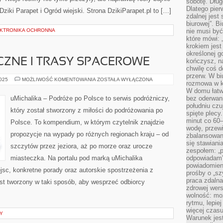
sobotę. Dług
Dlatego pie
ki Parapet i Ogród wiejski. Strona DzikiParapet.pl to […]
zdalnej jest
biurowej”. B
LEKTRONIKA OCHRONNA
nie musi być
które mówi: 
krokiem jest
określonej g
CZNE I TRASY SPACEROWE
kończysz, na
chwilę coś d
przerw. W bi
SZLAKI
2025
MOŻLIWOŚĆ KOMENTOWANIA
ZOSTAŁA WYŁĄCZONA
rozmowa w k
TURYSTYCZNE
I
W domu łatwo
TRASY
uMichalika – Podróże po Polsce to serwis podróżniczy,
bez oderwan
SPACEROWE
południu cz
który został stworzony z miłości do podróżowania po
spięte plecy
minut co 60–
Polsce. To kompendium, w którym czytelnik znajdzie
wodę, przewi
propozycje na wypady po różnych regionach kraju – od
zbalansowane
się stawiani
szczytów przez jeziora, aż po morze oraz urocze
zespołem: „p
miasteczka. Na portalu pod marką uMichalika
odpowiadam”
powiadomien
sc, konkretne porady oraz autorskie spostrzeżenia z
prośby o „sz
praca zdaln
st tworzony w taki sposób, aby wesprzeć odbiorcy
zdrowej wers
wolność: mo
rytmu, lepie
więcej czasu
Y
Warunek jest