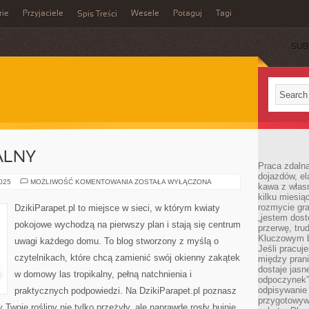
rie
Przyjaciele
Wesele
Potaguj
Tagi
Spis Treści
SUB
ALNY
Praca zdalna
dojazdów, el
OGRÓD
2025
MOŻLIWOŚĆ KOMENTOWANIA
ZOSTAŁA WYŁĄCZONA
kawa z włas
WERTYKALNY
kilku miesią
rozmycie gr
DzikiParapet.pl to miejsce w sieci, w którym kwiaty
„jestem dost
pokojowe wychodzą na pierwszy plan i stają się centrum
przerwę, tru
Kluczowym b
uwagi każdego domu. To blog stworzony z myślą o
Jeśli pracuj
czytelnikach, które chcą zamienić swój okienny zakątek
między pran
dostaje jasne
w domowy las tropikalny, pełną natchnienia i
odpoczynek”
odpisywanie 
praktycznych podpowiedzi. Na DzikiParapet.pl poznasz
przygotowyw
Twoje rośliny nie tylko przeżyły, ale naprawdę rosły bujnie