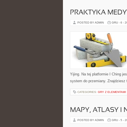
PRAKTYKA MEDYT
POSTED BY ADMIN
GRU - 6 - 
Yijing. Na tej platformie I Ching j
system do przemiany. Znajdziesz 
CATEGORIES:
GRY Z ELEMENTAMI 
MAPY, ATLASY I
POSTED BY ADMIN
GRU - 5 - 