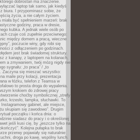
 którego dobrostan ma znaczenie.
yłączać laptop tak samo, jak kiedyś
z biura. I przypominasz sobie, że
zęścią życia, a nie całym życiem.
 miała być spełnieniem marzeń: brak
astyczne godziny, praca w dresie,
nego kubka. A jednak wiele osób po
cach czuje coś zupełnie przeciwnego:
anic między domem a pracą, wieczne
ępny”, poczucie winy, gdy robi się
dności z odłączeniem po godzinach.
łędem jest brak świadomej struktury.
esz z kanapy, z laptopem na kolanach,
iem a zmywaniem, twój mózg nigdy nie
go sygnału: „to praca” / „to
. Zaczyna się mieszać wszystko:
na maile przy kolacji, prezentacja
ana w łóżku, telefon z Teamsa w
ofalowo to prosta droga do wypalenia.
rwszym krokiem do zdrowej pracy
 stworzenie choćby symbolicznej „strefy
iurko, krzesło, lampka, słuchawki. To
 Instagramowy gabinet, ale miejsce,
„tu skupiam się zawodowo”. Drugim
 rytuał początku i końca dnia: o
odzinie siadasz do pracy i o określonej
wet jeśli kusi cię, by „jeszcze tylko na
okończyć”. Kolejna pułapka to brak
urze przerwy pojawiały się naturalnie:
uchni, droga po kawę, wspólny lunch.