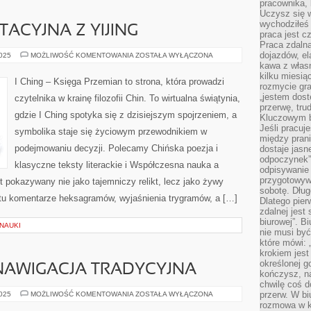
pracownika,
Uczysz się w
wychodziłeś 
ACYJNA Z YIJING
praca jest c
Praca zdalna
dojazdów, el
PRAKTYKA
2025
MOŻLIWOŚĆ KOMENTOWANIA
ZOSTAŁA WYŁĄCZONA
MEDYTACYJNA
kawa z włas
Z
kilku miesią
YIJING
I Ching – Księga Przemian to strona, która prowadzi
rozmycie gr
„jestem dost
czytelnika w krainę filozofii Chin. To wirtualna świątynia,
przerwę, tru
gdzie I Ching spotyka się z dzisiejszym spojrzeniem, a
Kluczowym b
Jeśli pracuj
symbolika staje się życiowym przewodnikiem w
między pran
podejmowaniu decyzji. Polecamy Chińska poezja i
dostaje jasne
odpoczynek”
klasyczne teksty literackie i Współczesna nauka a
odpisywanie 
przygotowyw
est pokazywany nie jako tajemniczy relikt, lecz jako żywy
sobotę. Dług
tu komentarze heksagramów, wyjaśnienia trygramów, a […]
Dlatego pie
zdalnej jest
biurowej”. B
NAUKI
nie musi być
które mówi: 
krokiem jest
określonej g
 NAWIGACJA TRADYCYJNA
kończysz, na
chwilę coś d
MAPY,
przerw. W bi
2025
MOŻLIWOŚĆ KOMENTOWANIA
ZOSTAŁA WYŁĄCZONA
ATLASY
rozmowa w k
I