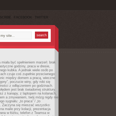
SCRIBE
FACEBOOK
TWITTER
 miała być spełnieniem marzeń: brak
astyczne godziny, praca w dresie,
nego kubka. A jednak wiele osób po
cach czuje coś zupełnie przeciwnego:
anic między domem a pracą, wieczne
ępny”, poczucie winy, gdy robi się
dności z odłączeniem po godzinach.
łędem jest brak świadomej struktury.
esz z kanapy, z laptopem na kolanach,
iem a zmywaniem, twój mózg nigdy nie
go sygnału: „to praca” / „to
. Zaczyna się mieszać wszystko:
na maile przy kolacji, prezentacja
ana w łóżku, telefon z Teamsa w