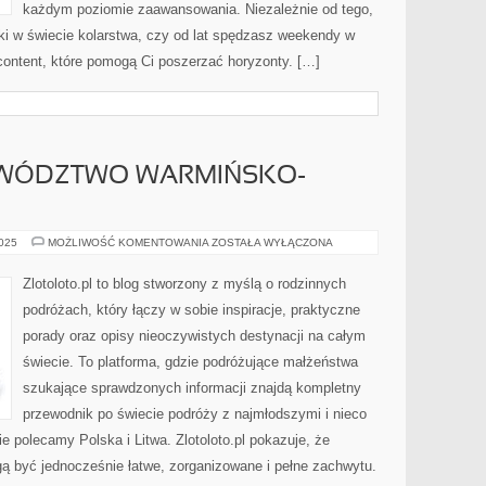
każdym poziomie zaawansowania. Niezależnie od tego,
ki w świecie kolarstwa, czy od lat spędzasz weekendy w
 content, które pomogą Ci poszerzać horyzonty. […]
JEWÓDZTWO WARMIŃSKO-
ISLANDIA
2025
MOŻLIWOŚĆ KOMENTOWANIA
ZOSTAŁA WYŁĄCZONA
I
WOJEWÓDZTWO
WARMIŃSKO-
Zlotoloto.pl to blog stworzony z myślą o rodzinnych
MAZURSKIE
podróżach, który łączy w sobie inspiracje, praktyczne
porady oraz opisy nieoczywistych destynacji na całym
świecie. To platforma, gdzie podróżujące małżeństwa
szukające sprawdzonych informacji znajdą kompletny
przewodnik po świecie podróży z najmłodszymi i nieco
e polecamy Polska i Litwa. Zlotoloto.pl pokazuje, że
ą być jednocześnie łatwe, zorganizowane i pełne zachwytu.