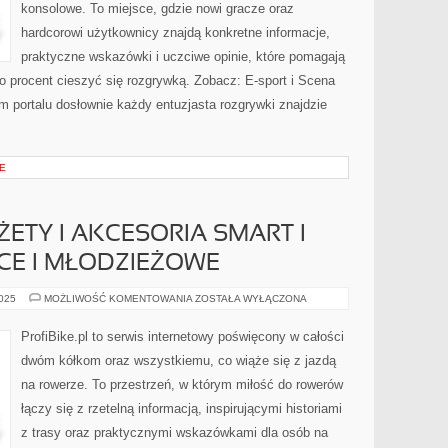
konsolowe. To miejsce, gdzie nowi gracze oraz
hardcorowi użytkownicy znajdą konkretne informacje,
praktyczne wskazówki i uczciwe opinie, które pomagają
to procent cieszyć się rozgrywką. Zobacz: E-sport i Scena
m portalu dosłownie każdy entuzjasta rozgrywki znajdzie
E
TY I AKCESORIA SMART I
CE I MŁODZIEŻOWE
ROWEROWE
2025
MOŻLIWOŚĆ KOMENTOWANIA
ZOSTAŁA WYŁĄCZONA
GADŻETY
I
AKCESORIA
ProfiBike.pl to serwis internetowy poświęcony w całości
SMART
I
dwóm kółkom oraz wszystkiemu, co wiąże się z jazdą
ROWERY
DZIECIĘCE
na rowerze. To przestrzeń, w którym miłość do rowerów
I
MŁODZIEŻOWE
łączy się z rzetelną informacją, inspirującymi historiami
z trasy oraz praktycznymi wskazówkami dla osób na