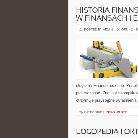
HISTORIA FINAN
W FINANSACH I
POSTED BY ADMIN
GRU - 1 - 
długiem i Finanse rodzinne. Porta
praktyczność. Zamiast skompliko
otrzymuje przystępne wyjaśnienia,
CATEGORIES:
ZERO WASTE
LOGOPEDIA I OR