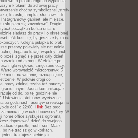
ofalowo to prosta droga do wypalenia.
rwszym krokiem do zdrowej pracy
 stworzenie choćby symbolicznej „strefy
iurko, krzesło, lampka, słuchawki. To
 Instagramowy gabinet, ale miejsce,
„tu skupiam się zawodowo”. Drugim
 rytuał początku i końca dnia: o
odzinie siadasz do pracy i o określonej
wet jeśli kusi cię, by „jeszcze tylko na
okończyć”. Kolejna pułapka to brak
urze przerwy pojawiały się naturalnie:
uchni, droga po kawę, wspólny lunch.
 prześlizgnąć się przez cały dzień
ia wzroku od ekranu. W efekcie po
ujesz mgłę w głowie, zmęczone oczy,
. Warto wprowadzić mikroprzerwy: 5
90 minut na wstanie, rozciągnięcie,
etrzenie. W połowie drogi do
j pracy zdalnej trzeba też nauczyć
a granic innym. Jasna komunikacja z
racuję od do, po tej godzinie nie
. Ustawienia statusów, wyciszone
ia po godzinach, asertywna reakcja na
ybkie coś” o 22:00. l
link
Bez tego
a zamienia się w całodobowe dyżury. W
ji home office zyskujesz ogromną
żesz dopasować dzień do swojego
j zadbać o posiłki, ruch, sen. Masz
, bo nie tracisz go w korkach.
 jeden: traktujesz siebie jak