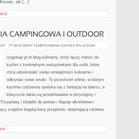
dkrywać, jak […]
GELD
NIA CAMPINGOWA I OUTDOOR
SAŁATKI
2025
MOŻLIWOŚĆ KOMENTOWANIA
ZOSTAŁA WYŁĄCZONA
I
KUCHNIA
CAMPINGOWA
Izagotuje.pl to blog kulinarny, który łączy miłość do
I
OUTDOOR
kuchni z konkretnymi wskazówkami dla osób, które
chcą udoskonalić swoje umiejętności kulinarne i
odkrywać nowe smaki. To przestrzeń online, w którym
kuchnia codzienna spotyka się z fantazją na talerzu, a
klasyczne dania są przedstawiane w przystępny i
 Przyprawy i Dodatki do potraw i Napoje alkoholowe i
ający znajdzie bogatą bazę przepisów, obejmującą zarówno
ICE