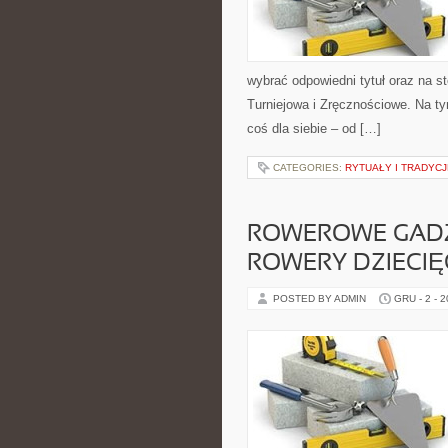
wybrać odpowiedni tytuł oraz na s
Turniejowa i Zręcznościowe. Na ty
coś dla siebie – od […]
CATEGORIES:
RYTUAŁY I TRADYCJ
ROWEROWE GADŻE
ROWERY DZIECIĘ
POSTED BY ADMIN
GRU - 2 - 