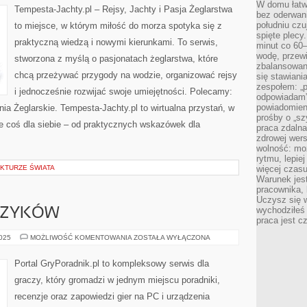
W domu łatwo
NAWIGACJA
Tempesta-Jachty.pl – Rejsy, Jachty i Pasja Żeglarstwa
TRADYCYJNA
bez oderwan
południu cz
to miejsce, w którym miłość do morza spotyka się z
spięte plecy
praktyczną wiedzą i nowymi kierunkami. To serwis,
minut co 60–
wodę, przewi
stworzona z myślą o pasjonatach żeglarstwa, które
zbalansowane
chcą przeżywać przygody na wodzie, organizować rejsy
się stawiani
zespołem: „p
i jednocześnie rozwijać swoje umiejętności. Polecamy:
odpowiadam”
powiadomien
ia Żeglarskie. Tempesta-Jachty.pl to wirtualna przystań, w
prośby o „sz
zie coś dla siebie – od praktycznych wskazówek dla
praca zdaln
zdrowej wers
wolność: mo
rytmu, lepie
KTURZE ŚWIATA
więcej czasu
Warunek jest
pracownika,
Uczysz się w
wychodziłeś 
JĘZYKÓW
praca jest c
GRY
2025
MOŻLIWOŚĆ KOMENTOWANIA
ZOSTAŁA WYŁĄCZONA
DO
NAUKI
JĘZYKÓW
Portal GryPoradnik.pl to kompleksowy serwis dla
graczy, który gromadzi w jednym miejscu poradniki,
recenzje oraz zapowiedzi gier na PC i urządzenia