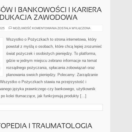
SÓW I BANKOWOŚCI I KARIERA
 EDUKACJA ZAWODOWA
HISTORIA
2025
MOŻLIWOŚĆ KOMENTOWANIA
ZOSTAŁA WYŁĄCZONA
FINANSÓW
I
BANKOWOŚCI
Wszystko o Pożyczkach to strona internetowa, który
I
KARIERA
powstał z myślą o osobach, które chcą lepiej zrozumieć
W
FINANSACH
świat pożyczek i osobistych pieniędzy. To platforma,
I
EDUKACJA
gdzie w jednym miejscu zebrano informacje na temat
ZAWODOWA
rozsądnego pożyczania, spłacania zobowiązań oraz
planowania swoich pieniędzy. Polecamy: Zarządzanie
l Wszystko o Pożyczkach stawia na przejrzystość i
wanego języka prawniczego czy bankowego, użytkownik
 po kolei tłumaczące, jak funkcjonują produkty […]
TOPEDIA I TRAUMATOLOGIA