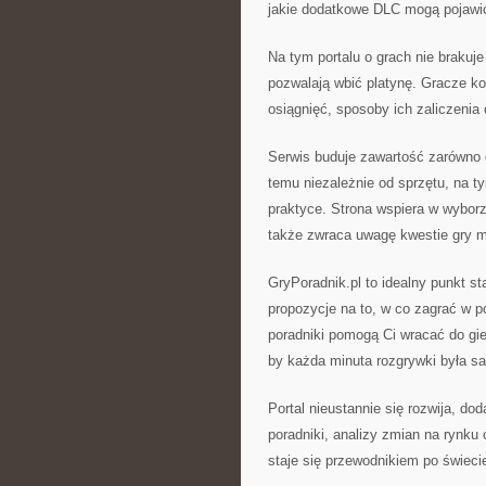
jakie dodatkowe DLC mogą pojawić
Na tym portalu o grach nie brakuj
pozwalają wbić platynę. Gracze ko
osiągnięć, sposoby ich zaliczenia o
Serwis buduje zawartość zarówno d
temu niezależnie od sprzętu, na t
praktyce. Strona wspiera w wyborz
także zwraca uwagę kwestie gry m
GryPoradnik.pl to idealny punkt st
propozycje na to, w co zagrać w p
poradniki pomogą Ci wracać do gi
by każda minuta rozgrywki była sa
Portal nieustannie się rozwija, d
poradniki, analizy zmian na rynku 
staje się przewodnikiem po świecie