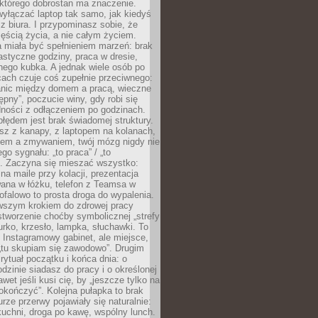
 którego dobrostan ma znaczenie.
yłączać laptop tak samo, jak kiedyś
z biura. I przypominasz sobie, że
zęścią życia, a nie całym życiem.
 miała być spełnieniem marzeń: brak
astyczne godziny, praca w dresie,
nego kubka. A jednak wiele osób po
cach czuje coś zupełnie przeciwnego:
anic między domem a pracą, wieczne
ępny”, poczucie winy, gdy robi się
dności z odłączeniem po godzinach.
łędem jest brak świadomej struktury.
esz z kanapy, z laptopem na kolanach,
iem a zmywaniem, twój mózg nigdy nie
go sygnału: „to praca” / „to
. Zaczyna się mieszać wszystko:
na maile przy kolacji, prezentacja
ana w łóżku, telefon z Teamsa w
ofalowo to prosta droga do wypalenia.
rwszym krokiem do zdrowej pracy
 stworzenie choćby symbolicznej „strefy
iurko, krzesło, lampka, słuchawki. To
 Instagramowy gabinet, ale miejsce,
„tu skupiam się zawodowo”. Drugim
 rytuał początku i końca dnia: o
odzinie siadasz do pracy i o określonej
wet jeśli kusi cię, by „jeszcze tylko na
okończyć”. Kolejna pułapka to brak
urze przerwy pojawiały się naturalnie:
uchni, droga po kawę, wspólny lunch.