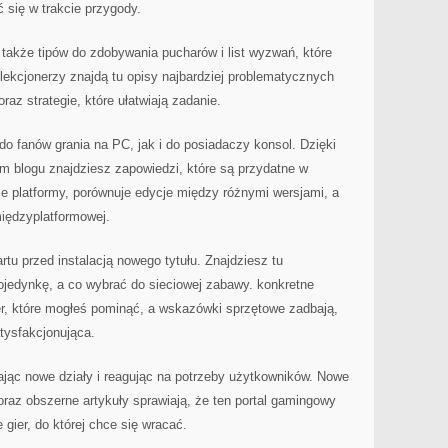
 się w trakcie przygody.
e także tipów do zdobywania pucharów i list wyzwań, które
lekcjonerzy znajdą tu opisy najbardziej problematycznych
raz strategie, które ułatwiają zadanie.
o fanów grania na PC, jak i do posiadaczy konsol. Dzięki
ym blogu znajdziesz zapowiedzi, które są przydatne w
e platformy, porównuje edycje między różnymi wersjami, a
iędzyplatformowej.
artu przed instalacją nowego tytułu. Znajdziesz tu
ojedynkę, a co wybrać do sieciowej zabawy. konkretne
er, które mogłeś pominąć, a wskazówki sprzętowe zadbają,
tysfakcjonująca.
odając nowe działy i reagując na potrzeby użytkowników. Nowe
oraz obszerne artykuły sprawiają, że ten portal gamingowy
 gier, do której chce się wracać.