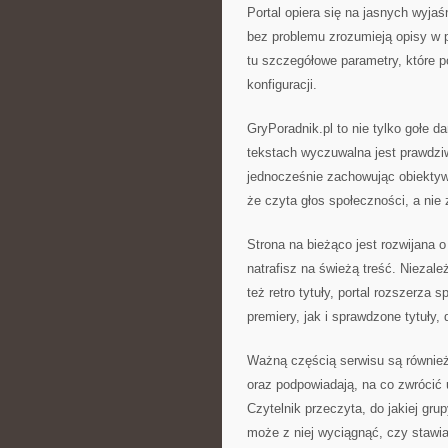
Portal opiera się na jasnych wyja
bez problemu zrozumieją opisy w p
tu szczegółowe parametry, które p
konfiguracji.
GryPoradnik.pl to nie tylko gołe d
tekstach wyczuwalna jest prawdziwa
jednocześnie zachowując obiektywi
że czyta głos społeczności, a ni
Strona na bieżąco jest rozwijana 
natrafisz na świeżą treść. Niezale
też retro tytuły, portal rozszerza
premiery, jak i sprawdzone tytuły,
Ważną częścią serwisu są równie
oraz podpowiadają, na co zwrócić 
Czytelnik przeczyta, do jakiej gru
może z niej wyciągnąć, czy stawia