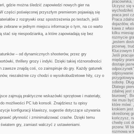
pracownika,
zeń, gdzie można śledzić zapowiedzi nowych gier na
Uczysz się w
wychodziłeś 
 W części poświęconej przyszłym premierom pojawiają się
praca jest c
teriałów z rozgrywki oraz spostrzeżenia po testach, jeśli
Praca zdalna
dojazdów, el
uje zebrane w jednym miejscu informacje o tym, na co warto
kawa z włas
kilku miesią
ą stać się niespodzianką, a które zapowiadają się bez
rozmycie gr
„jestem dost
przerwę, tru
Kluczowym b
gatunków – od dynamicznych shooterów, przez gry
Jeśli pracuj
między pran
rtówki, thrillery grozy i indyki. Dzięki takiej różnorodności
dostaje jasne
h zawsze znajdą coś, co zainspiruje do gry. Każdy gatunek
odpoczynek”
odpisywanie 
anów, niezależnie czy chodzi o wysokobudżetowe hity, czy o
przygotowyw
sobotę. Dług
Dlatego pie
zdalnej jest
biurowej”. B
jsce zajmują praktyczne wskazówki sprzętowe i materiały,
nie musi być
do możliwości PC lub konsoli. Znajdziesz tu opisy
które mówi: 
krokiem jest
ycje konfiguracji klawiszy, sugestie dotyczące używania
określonej g
oprawić płynność i zminimalizować crashe. Dzięki temu
kończysz, na
chwilę coś d
 światem gry, zamiast walczyć z ustawieniami.
przerw. W bi
rozmowa w k