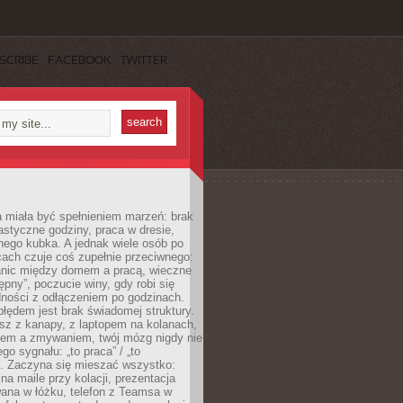
SCRIBE
FACEBOOK
TWITTER
 miała być spełnieniem marzeń: brak
astyczne godziny, praca w dresie,
nego kubka. A jednak wiele osób po
cach czuje coś zupełnie przeciwnego:
anic między domem a pracą, wieczne
ępny”, poczucie winy, gdy robi się
dności z odłączeniem po godzinach.
łędem jest brak świadomej struktury.
esz z kanapy, z laptopem na kolanach,
iem a zmywaniem, twój mózg nigdy nie
go sygnału: „to praca” / „to
. Zaczyna się mieszać wszystko:
na maile przy kolacji, prezentacja
ana w łóżku, telefon z Teamsa w