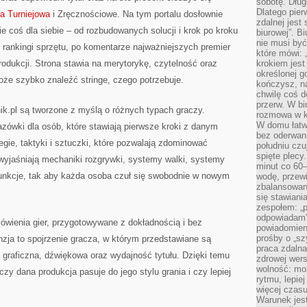
sobotę. Dług
Dlatego pie
na Turniejowa
i Zręcznościowe. Na tym portalu dosłownie
zdalnej jest
e coś dla siebie – od rozbudowanych solucji i krok po kroku
biurowej”. B
nie musi być
 rankingi sprzętu, po komentarze najważniejszych premier
które mówi: 
odukcji. Strona stawia na merytorykę, czytelność oraz
krokiem jest
określonej g
że szybko znaleźć stringe, czego potrzebuje.
kończysz, na
chwilę coś d
przerw. W bi
ik.pl są tworzone z myślą o różnych typach graczy.
rozmowa w k
W domu łatwo
zówki dla osób, które stawiają pierwsze kroki z danym
bez oderwan
tegie, taktyki i sztuczki, które pozwalają zdominować
południu cz
spięte plecy
wyjaśniają mechaniki rozgrywki, systemy walki, systemy
minut co 60–
funkcje, tak aby każda osoba czuł się swobodnie w nowym
wodę, przewi
zbalansowane
się stawiani
zespołem: „p
odpowiadam”
ienia gier, przygotowywane z dokładnością i bez
powiadomien
prośby o „sz
zja to spojrzenie gracza, w którym przedstawiane są
praca zdaln
a graficzna, dźwiękowa oraz wydajność tytułu. Dzięki temu
zdrowej wers
wolność: mo
zy dana produkcja pasuje do jego stylu grania i czy lepiej
rytmu, lepie
więcej czasu
Warunek jest