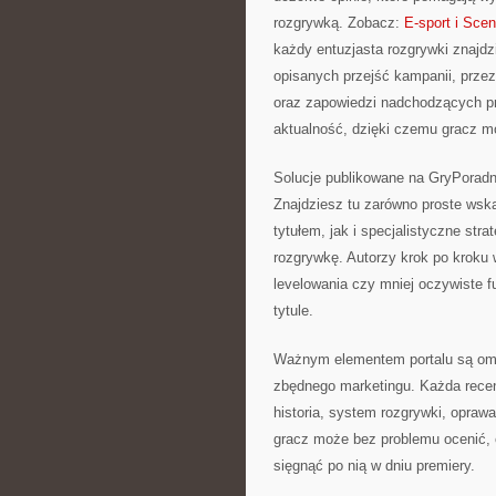
rozgrywką. Zobacz:
E-sport i Sce
każdy entuzjasta rozgrywki znajdzi
opisanych przejść kampanii, przez
oraz zapowiedzi nadchodzących pr
aktualność, dzięki czemu gracz mo
Solucje publikowane na GryPoradn
Znajdziesz tu zarówno proste wska
tytułem, jak i specjalistyczne stra
rozgrywkę. Autorzy krok po kroku 
levelowania czy mniej oczywiste 
tytule.
Ważnym elementem portalu są omów
zbędnego marketingu. Każda recen
historia, system rozgrywki, opraw
gracz może bez problemu ocenić, c
sięgnąć po nią w dniu premiery.