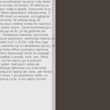
 prześlizgnąć się przez cały dzień
ia wzroku od ekranu. W efekcie po
ujesz mgłę w głowie, zmęczone oczy,
. Warto wprowadzić mikroprzerwy: 5
90 minut na wstanie, rozciągnięcie,
etrzenie. W połowie drogi do
j pracy zdalnej trzeba też nauczyć
a granic innym. Jasna komunikacja z
racuję od do, po tej godzinie nie
. Ustawienia statusów, wyciszone
ia po godzinach, asertywna reakcja na
ybkie coś” o 22:00. l
link
Bez tego
a zamienia się w całodobowe dyżury. W
ji home office zyskujesz ogromną
żesz dopasować dzień do swojego
j zadbać o posiłki, ruch, sen. Masz
, bo nie tracisz go w korkach.
 jeden: traktujesz siebie jak
 którego dobrostan ma znaczenie.
yłączać laptop tak samo, jak kiedyś
z biura. I przypominasz sobie, że
zęścią życia, a nie całym życiem.