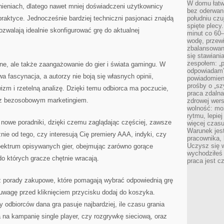
W domu łatwo
śnieniach, dlatego nawet mniej doświadczeni użytkownicy
bez oderwan
raktyce. Jednocześnie bardziej techniczni pasjonaci znajdą
południu cz
spięte plecy
ozwalają idealnie skonfigurować grę do aktualnej
minut co 60–
wodę, przewi
zbalansowane
się stawiani
zespołem: „p
ane, ale także zaangażowanie do gier i świata gamingu. W
odpowiadam”
 fascynacja, a autorzy nie boją się własnych opinii,
powiadomien
prośby o „sz
zm i rzetelną analizę. Dzięki temu odbiorca ma poczucie,
praca zdaln
e z bezosobowym marketingiem.
zdrowej wers
wolność: mo
rytmu, lepie
o nowe poradniki, dzięki czemu zaglądając częściej, zawsze
więcej czasu
Warunek jest
żnie od tego, czy interesują Cię premiery AAA, indyki, czy
pracownika,
Uczysz się w
 spektrum opisywanych gier, obejmując zarówno gorące
wychodziłeś 
 do których gracze chętnie wracają.
praca jest c
ż porady zakupowe, które pomagają wybrać odpowiednią grę
uwagę przed kliknięciem przycisku dodaj do koszyka.
py odbiorców dana gra pasuje najbardziej, ile czasu grania
 na kampanię single player, czy rozgrywkę sieciową, oraz