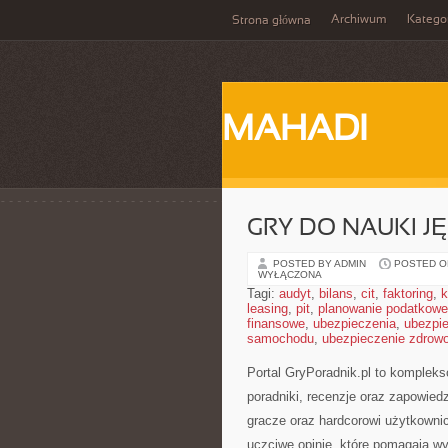
Archiwum
Katego
Strona główna
MAHADI
GRY DO NAUKI 
POSTED BY ADMIN
POSTED ON
WYŁĄCZONA
Tagi:
audyt
,
bilans
,
cit
,
faktoring
,
k
leasing
,
pit
,
planowanie podatkowe
finansowe
,
ubezpieczenia
,
ubezpi
samochodu
,
ubezpieczenie zdrow
Portal GryPoradnik.pl to kompleks
poradniki, recenzje oraz zapowied
gracze oraz hardcorowi użytkownic
uczciwe opinie, które pomagają wy