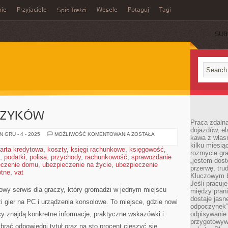
rie
Przyjaciele
Wesele
Potaguj
Tagi
Spis Treści
SUB
JĘZYKÓW
Praca zdalna
dojazdów, el
GRY
 GRU - 4 - 2025
MOŻLIWOŚĆ KOMENTOWANIA
ZOSTAŁA
kawa z włas
DO
kilku miesią
NAUKI
arta kredytowa
,
koszty
,
księgi rachunkowe
,
księgowość
,
JĘZYKÓW
rozmycie gr
,
podatki
,
polisa
,
przychody
,
rachunkowość
,
sprawozdanie
„jestem dost
eczenie domu
,
ubezpieczenie na życie
,
ubezpieczenie
przerwę, tru
otne
,
vat
Kluczowym b
Jeśli pracuj
owy serwis dla graczy, który gromadzi w jednym miejscu
między pran
dostaje jasne
zi gier na PC i urządzenia konsolowe. To miejsce, gdzie nowi
odpoczynek”
y znajdą konkretne informacje, praktyczne wskazówki i
odpisywanie 
przygotowyw
brać odpowiedni tytuł oraz na sto procent cieszyć się