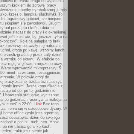
ofalowo to prosta droga do wypalenia.
rwszym krokiem do zdrowej pracy
 stworzenie choćby symbolicznej „strefy
iurko, krzesło, lampka, słuchawki. To
 Instagramowy gabinet, ale miejsce,
„tu skupiam się zawodowo”. Drugim
 rytuał początku i końca dnia: o
odzinie siadasz do pracy i o określonej
wet jeśli kusi cię, by „jeszcze tylko na
okończyć”. Kolejna pułapka to brak
urze przerwy pojawiały się naturalnie:
uchni, droga po kawę, wspólny lunch.
 prześlizgnąć się przez cały dzień
ia wzroku od ekranu. W efekcie po
ujesz mgłę w głowie, zmęczone oczy,
. Warto wprowadzić mikroprzerwy: 5
90 minut na wstanie, rozciągnięcie,
etrzenie. W połowie drogi do
j pracy zdalnej trzeba też nauczyć
a granic innym. Jasna komunikacja z
racuję od do, po tej godzinie nie
. Ustawienia statusów, wyciszone
ia po godzinach, asertywna reakcja na
ybkie coś” o 22:00. l
link
Bez tego
a zamienia się w całodobowe dyżury. W
ji home office zyskujesz ogromną
żesz dopasować dzień do swojego
j zadbać o posiłki, ruch, sen. Masz
, bo nie tracisz go w korkach.
 jeden: traktujesz siebie jak