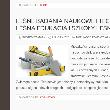
CATEGORIES:
BLOG
LEŚNE BADANIA NAUKOWE I TEC
LEŚNA EDUKACJA I SZKOŁY LEŚ
POSTED BY ADMIN
LIS - 29 - 2025
MOŻLIWOŚĆ KOMENTOWAN
Mieszkańcy Lasu to strona 
miłości do dzikiej przyrody 
gospodarza lasu. To zakątek
może wtopić się w opowieś
lasu i codziennych cudach,
środowisku leśnym. Leśne c
Zwierzęta nocne. Ten serwis jest pisany z perspektywy praktyka l
porusza się po leśnych ostępach i podgląda to, czego większość 
CATEGORIES:
KOSMETYKI