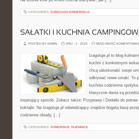
CATEGORIES:
EUROCASH KINDERGELD
SAŁATKI I KUCHNIA CAMPINGOW
POSTED BY ADMIN
GRU - 2 - 2025
MOŻLIWOŚĆ KOMENTOWAN
Izagotuje.pl to blog kulinar
kuchni z konkretnymi wska
chcą udoskonalić swoje umie
odkrywać nowe smaki. To pr
kuchnia codzienna spotyka s
klasyczne dania są przedst
inspirujący sposób. Zobacz także: Przyprawy i Dodatki do potraw 
koktajle. Na Izagotuje.pl odwiedzający znajdzie bogatą bazę prz
codzienne obiady, […]
CATEGORIES:
POMORSKIE TAJEMNICE