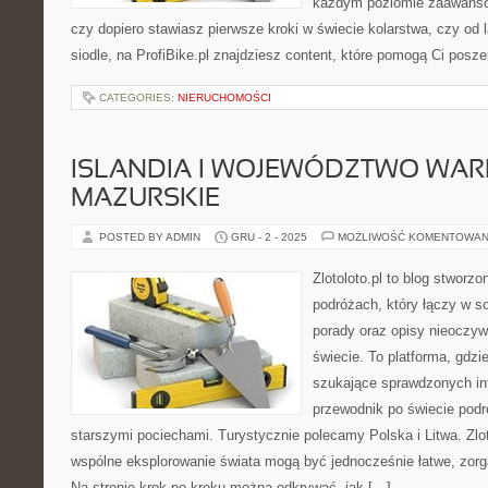
każdym poziomie zaawansow
czy dopiero stawiasz pierwsze kroki w świecie kolarstwa, czy od
siodle, na ProfiBike.pl znajdziesz content, które pomogą Ci posz
CATEGORIES:
NIERUCHOMOŚCI
ISLANDIA I WOJEWÓDZTWO WAR
MAZURSKIE
POSTED BY ADMIN
GRU - 2 - 2025
MOŻLIWOŚĆ KOMENTOWAN
Zlotoloto.pl to blog stworz
podróżach, który łączy w so
porady oraz opisy nieoczyw
świecie. To platforma, gdz
szukające sprawdzonych in
przewodnik po świecie podr
starszymi pociechami. Turystycznie polecamy Polska i Litwa. Zlot
wspólne eksplorowanie świata mogą być jednocześnie łatwe, zorg
Na stronie krok po kroku można odkrywać, jak […]