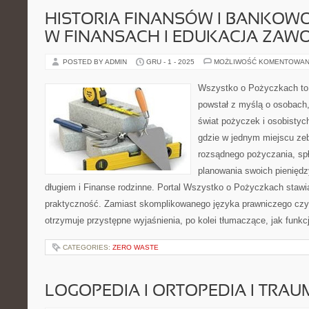
HISTORIA FINANSÓW I BANKOWOŚ
W FINANSACH I EDUKACJA ZA
POSTED BY ADMIN
GRU - 1 - 2025
MOŻLIWOŚĆ KOMENTOWAN
Wszystko o Pożyczkach to s
powstał z myślą o osobach,
świat pożyczek i osobistych
gdzie w jednym miejscu zeb
rozsądnego pożyczania, sp
planowania swoich pienięd
długiem i Finanse rodzinne. Portal Wszystko o Pożyczkach stawia
praktyczność. Zamiast skomplikowanego języka prawniczego cz
otrzymuje przystępne wyjaśnienia, po kolei tłumaczące, jak funkc
CATEGORIES:
ZERO WASTE
LOGOPEDIA I ORTOPEDIA I TRA