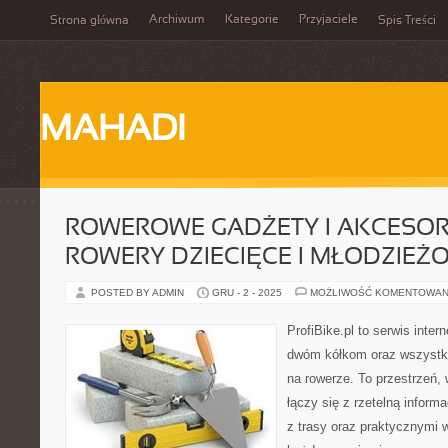
Archiwum
Kategorie
Przyjaciele
Strona główna
Spis Treści
MAHADI
ROWEROWE GADŻETY I AKCESORI
ROWERY DZIECIĘCE I MŁODZIEŻ
POSTED BY ADMIN
GRU - 2 - 2025
MOŻLIWOŚĆ KOMENTOWAN
ProfiBike.pl to serwis inte
dwóm kółkom oraz wszystki
na rowerze. To przestrzeń,
łączy się z rzetelną informa
z trasy oraz praktycznymi