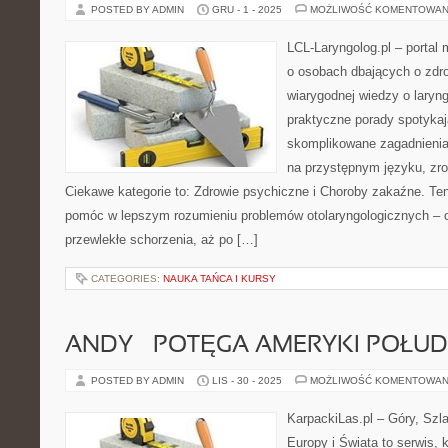
POSTED BY ADMIN
GRU - 1 - 2025
MOŻLIWOŚĆ KOMENTOWAN
LCL-Laryngolog.pl – portal
o osobach dbających o zdro
wiarygodnej wiedzy o laryng
praktyczne porady spotykają
skomplikowane zagadnieni
na przystępnym języku, zr
Ciekawe kategorie to: Zdrowie psychiczne i Choroby zakaźne. Ten 
pomóc w lepszym rozumieniu problemów otolaryngologicznych – od
przewlekłe schorzenia, aż po […]
CATEGORIES:
NAUKA TAŃCA I KURSY
ANDY – POTĘGA AMERYKI POŁU
POSTED BY ADMIN
LIS - 30 - 2025
MOŻLIWOŚĆ KOMENTOWAN
KarpackiLas.pl – Góry, Szl
Europy i Świata to serwis, 