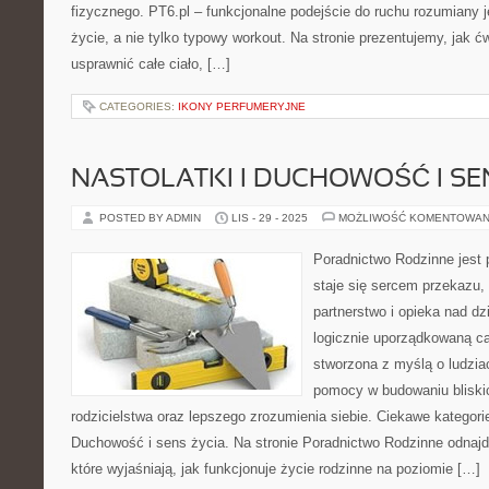
fizycznego. PT6.pl – funkcjonalne podejście do ruchu rozumiany j
życie, a nie tylko typowy workout. Na stronie prezentujemy, jak 
usprawnić całe ciało, […]
CATEGORIES:
IKONY PERFUMERYJNE
NASTOLATKI I DUCHOWOŚĆ I SE
POSTED BY ADMIN
LIS - 29 - 2025
MOŻLIWOŚĆ KOMENTOWAN
Poradnictwo Rodzinne jest p
staje się sercem przekazu,
partnerstwo i opieka nad dz
logicznie uporządkowaną ca
stworzona z myślą o ludzia
pomocy w budowaniu bliskic
rodzicielstwa oraz lepszego zrozumienia siebie. Ciekawe kategorie
Duchowość i sens życia. Na stronie Poradnictwo Rodzinne odnajd
które wyjaśniają, jak funkcjonuje życie rodzinne na poziomie […]