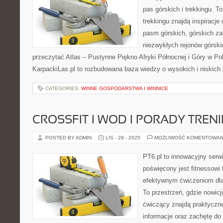
pas górskich i trekkingu. T
trekkingu znajdą inspiracje
pasm górskich, górskich z
niezwykłych rejonów górski
przeczytać Atlas – Pustynne Piękno Afryki Północnej i Góry w Pol
KarpackiLas.pl to rozbudowana baza wiedzy o wysokich i niskic
CATEGORIES:
WINNE GOSPODARSTWA I WINNICE
CROSSFIT I WOD I PORADY TRE
POSTED BY ADMIN
LIS - 29 - 2025
MOŻLIWOŚĆ KOMENTOWAN
PT6.pl to innowacyjny serwi
poświęcony jest fitnessowi
efektywnym ćwiczeniom dl
To przestrzeń, gdzie nowicj
ćwiczący znajdą praktyczne
informacje oraz zachętę do