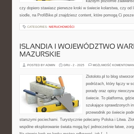
każdym poziomie zaawansow
czy dopiero stawiasz pierwsze kroki w świecie kolarstwa, czy od
siodle, na ProfiBike.pl znajdziesz content, które pomogą Ci posz
CATEGORIES:
NIERUCHOMOŚCI
ISLANDIA I WOJEWÓDZTWO WAR
MAZURSKIE
POSTED BY ADMIN
GRU - 2 - 2025
MOŻLIWOŚĆ KOMENTOWAN
Zlotoloto.pl to blog stworz
podróżach, który łączy w so
porady oraz opisy nieoczyw
świecie. To platforma, gdz
szukające sprawdzonych in
przewodnik po świecie podr
starszymi pociechami. Turystycznie polecamy Polska i Litwa. Zlot
wspólne eksplorowanie świata mogą być jednocześnie łatwe, zorg
Na stronie krok po kroku można odkrywać, jak […]