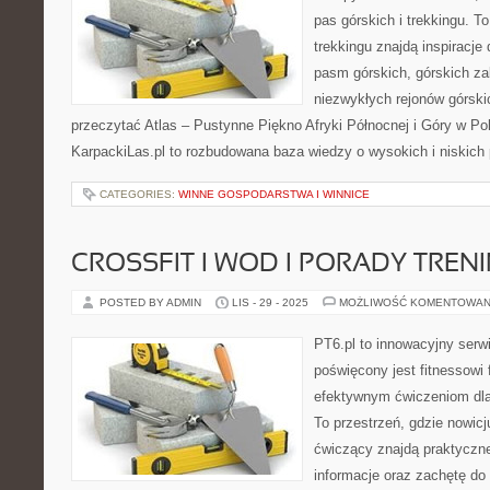
pas górskich i trekkingu. T
trekkingu znajdą inspiracje
pasm górskich, górskich z
niezwykłych rejonów górski
przeczytać Atlas – Pustynne Piękno Afryki Północnej i Góry w Pol
KarpackiLas.pl to rozbudowana baza wiedzy o wysokich i niskic
CATEGORIES:
WINNE GOSPODARSTWA I WINNICE
CROSSFIT I WOD I PORADY TRE
POSTED BY ADMIN
LIS - 29 - 2025
MOŻLIWOŚĆ KOMENTOWAN
PT6.pl to innowacyjny serwi
poświęcony jest fitnessowi
efektywnym ćwiczeniom dl
To przestrzeń, gdzie nowicj
ćwiczący znajdą praktyczne
informacje oraz zachętę do