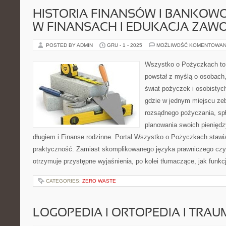
HISTORIA FINANSÓW I BANKOWOŚ
W FINANSACH I EDUKACJA ZA
POSTED BY ADMIN
GRU - 1 - 2025
MOŻLIWOŚĆ KOMENTOWAN
Wszystko o Pożyczkach to s
powstał z myślą o osobach,
świat pożyczek i osobistych
gdzie w jednym miejscu zeb
rozsądnego pożyczania, sp
planowania swoich pienięd
długiem i Finanse rodzinne. Portal Wszystko o Pożyczkach stawia
praktyczność. Zamiast skomplikowanego języka prawniczego cz
otrzymuje przystępne wyjaśnienia, po kolei tłumaczące, jak funkc
CATEGORIES:
ZERO WASTE
LOGOPEDIA I ORTOPEDIA I TRA