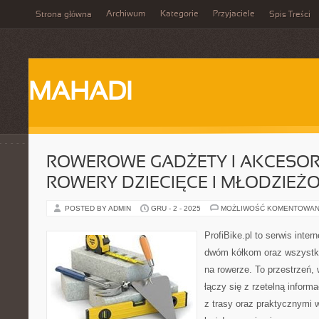
Archiwum
Kategorie
Przyjaciele
Strona główna
Spis Treści
MAHADI
ROWEROWE GADŻETY I AKCESORI
ROWERY DZIECIĘCE I MŁODZIEŻ
POSTED BY ADMIN
GRU - 2 - 2025
MOŻLIWOŚĆ KOMENTOWAN
ProfiBike.pl to serwis inte
dwóm kółkom oraz wszystki
na rowerze. To przestrzeń,
łączy się z rzetelną informa
z trasy oraz praktycznymi