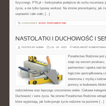
fizycznego. PT6.pl – funkcjonalne podejście do ruchu rozumiany j
życie, a nie tylko typowy workout. Na stronie prezentujemy, jak 
usprawnić całe ciało, […]
CATEGORIES:
IKONY PERFUMERYJNE
NASTOLATKI I DUCHOWOŚĆ I SE
POSTED BY ADMIN
LIS - 29 - 2025
MOŻLIWOŚĆ KOMENTOWAN
Poradnictwo Rodzinne jest p
staje się sercem przekazu,
partnerstwo i opieka nad dz
logicznie uporządkowaną ca
stworzona z myślą o ludzia
pomocy w budowaniu bliskic
rodzicielstwa oraz lepszego zrozumienia siebie. Ciekawe kategorie
Duchowość i sens życia. Na stronie Poradnictwo Rodzinne odnajd
które wyjaśniają, jak funkcjonuje życie rodzinne na poziomie […]