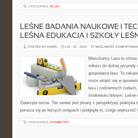
CATEGORIES:
BLOG
LEŚNE BADANIA NAUKOWE I TEC
LEŚNA EDUKACJA I SZKOŁY LEŚ
POSTED BY ADMIN
LIS - 29 - 2025
MOŻLIWOŚĆ KOMENTOWAN
Mieszkańcy Lasu to strona 
miłości do dzikiej przyrody 
gospodarza lasu. To zakątek
może wtopić się w opowieś
lasu i codziennych cudach,
środowisku leśnym. Leśne c
Zwierzęta nocne. Ten serwis jest pisany z perspektywy praktyka l
porusza się po leśnych ostępach i podgląda to, czego większość 
CATEGORIES:
KOSMETYKI