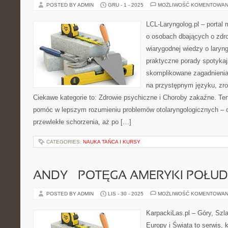
POSTED BY ADMIN
GRU - 1 - 2025
MOŻLIWOŚĆ KOMENTOWAN
LCL-Laryngolog.pl – portal
o osobach dbających o zdro
wiarygodnej wiedzy o laryng
praktyczne porady spotykają
skomplikowane zagadnieni
na przystępnym języku, zr
Ciekawe kategorie to: Zdrowie psychiczne i Choroby zakaźne. Ten 
pomóc w lepszym rozumieniu problemów otolaryngologicznych – od
przewlekłe schorzenia, aż po […]
CATEGORIES:
NAUKA TAŃCA I KURSY
ANDY – POTĘGA AMERYKI POŁU
POSTED BY ADMIN
LIS - 30 - 2025
MOŻLIWOŚĆ KOMENTOWAN
KarpackiLas.pl – Góry, Szl
Europy i Świata to serwis, 