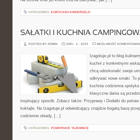
CATEGORIES:
EUROCASH KINDERGELD
SAŁATKI I KUCHNIA CAMPINGOW
POSTED BY ADMIN
GRU - 2 - 2025
MOŻLIWOŚĆ KOMENTOWAN
Izagotuje.pl to blog kulinar
kuchni z konkretnymi wska
chcą udoskonalić swoje umie
odkrywać nowe smaki. To pr
kuchnia codzienna spotyka s
klasyczne dania są przedst
inspirujący sposób. Zobacz także: Przyprawy i Dodatki do potraw 
koktajle. Na Izagotuje.pl odwiedzający znajdzie bogatą bazę prz
codzienne obiady, […]
CATEGORIES:
POMORSKIE TAJEMNICE