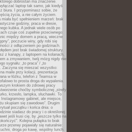
 którego dobrostan ma znaczenie.
yłączać laptop tak samo, jak kiedyś
z biura. I przypominasz sobie, że
zęścią życia, a nie całym życiem.
 miała być spełnieniem marzeń: brak
astyczne godziny, praca w dresie,
nego kubka. A jednak wiele osób po
cach czuje coś zupełnie przeciwnego:
anic między domem a pracą, wieczne
ępny”, poczucie winy, gdy robi się
dności z odłączeniem po godzinach.
łędem jest brak świadomej struktury.
esz z kanapy, z laptopem na kolanach,
iem a zmywaniem, twój mózg nigdy nie
go sygnału: „to praca” / „to
. Zaczyna się mieszać wszystko:
na maile przy kolacji, prezentacja
ana w łóżku, telefon z Teamsa w
ofalowo to prosta droga do wypalenia.
rwszym krokiem do zdrowej pracy
 stworzenie choćby symbolicznej „strefy
iurko, krzesło, lampka, słuchawki. To
 Instagramowy gabinet, ale miejsce,
„tu skupiam się zawodowo”. Drugim
 rytuał początku i końca dnia: o
odzinie siadasz do pracy i o określonej
wet jeśli kusi cię, by „jeszcze tylko na
okończyć”. Kolejna pułapka to brak
urze przerwy pojawiały się naturalnie:
uchni, droga po kawę, wspólny lunch.