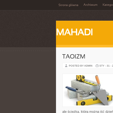
Archiwum
Katego
Strona główna
MAHADI
TAOIZM
POSTED BY ADMIN
STY - 31 -
ale ścieżką, którą można iść dzie