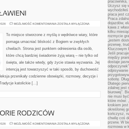
pracownika,
Uczysz się w
wychodziłeś 
ŁAWIENI
praca jest c
Praca zdalna
dojazdów, el
ŚWIĘCI
 2026
MOŻLIWOŚĆ KOMENTOWANIA
ZOSTAŁA WYŁĄCZONA
I
kawa z włas
BŁOGOSŁAWIENI
kilku miesią
To miejsce stworzone z myślą o wędrówce wiary, które
rozmycie gr
„jestem dost
pomaga umacniać bliskość z Bogiem w zwykłych
przerwę, tru
chwilach. Strona jest punktem odniesienia dla osób,
Kluczowym b
Jeśli pracuj
które chcą bardziej świadomie żyją wiarą – nie tylko od
między pran
dostaje jasne
święta, ale także wtedy, gdy życie stawia wyzwania. Jej
odpoczynek”
intencją jest towarzyszyć w taki sposób, by duchowość
odpisywanie 
przygotowyw
efleksja przenikały codzienne obowiązki, rozmowy, decyzje i
sobotę. Dług
Tradycje katolickie […]
Dlatego pie
zdalnej jest
biurowej”. B
nie musi być
które mówi: 
krokiem jest
określonej g
STORIE RODZICÓW
kończysz, na
chwilę coś d
przerw. W bi
INSPIRACJE
 2026
MOŻLIWOŚĆ KOMENTOWANIA
ZOSTAŁA WYŁĄCZONA
rozmowa w k
I