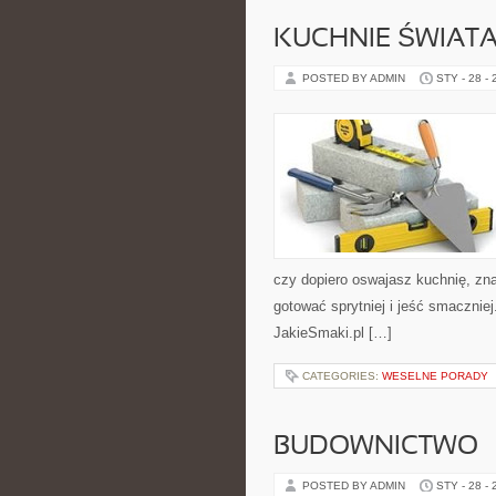
KUCHNIE ŚWIAT
POSTED BY ADMIN
STY - 28 -
czy dopiero oswajasz kuchnię, zn
gotować sprytniej i jeść smacznie
JakieSmaki.pl […]
CATEGORIES:
WESELNE PORADY
BUDOWNICTWO
POSTED BY ADMIN
STY - 28 -