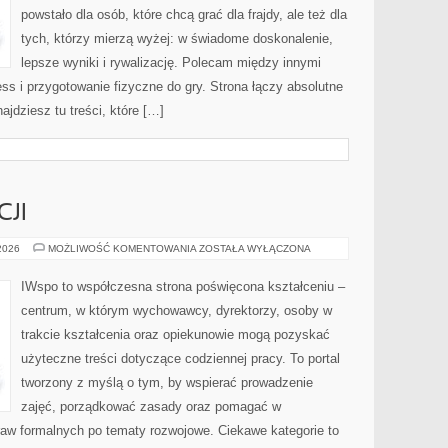
powstało dla osób, które chcą grać dla frajdy, ale też dla
tych, którzy mierzą wyżej: w świadome doskonalenie,
lepsze wyniki i rywalizację. Polecam między innymi
ess i przygotowanie fizyczne do gry. Strona łączy absolutne
jdziesz tu treści, które […]
CJI
HISTORIA
 2026
MOŻLIWOŚĆ KOMENTOWANIA
ZOSTAŁA WYŁĄCZONA
EDUKACJI
IWspo to współczesna strona poświęcona kształceniu –
centrum, w którym wychowawcy, dyrektorzy, osoby w
trakcie kształcenia oraz opiekunowie mogą pozyskać
użyteczne treści dotyczące codziennej pracy. To portal
tworzony z myślą o tym, by wspierać prowadzenie
zajęć, porządkować zasady oraz pomagać w
aw formalnych po tematy rozwojowe. Ciekawe kategorie to