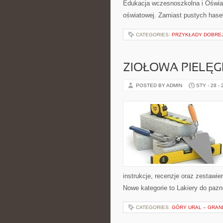
Edukacja wczesnoszkolna i Oświata
oświatowej. Zamiast pustych hase
CATEGORIES:
PRZYKŁADY DOBREJ
ZIOŁOWA PIELĘ
POSTED BY ADMIN
STY - 28 -
instrukcje, recenzje oraz zestawi
Nowe kategorie to Lakiery do pazn
CATEGORIES:
GÓRY URAL – GRAN