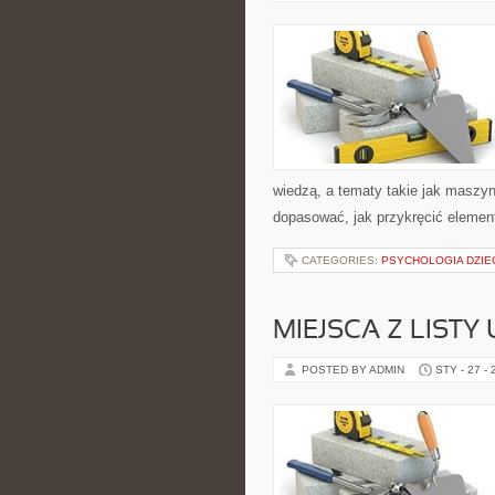
wiedzą, a tematy takie jak maszy
dopasować, jak przykręcić element
CATEGORIES:
PSYCHOLOGIA DZIE
MIEJSCA Z LISTY
POSTED BY ADMIN
STY - 27 -