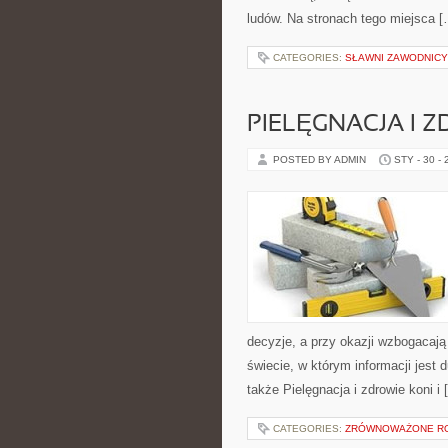
ludów. Na stronach tego miejsca [
CATEGORIES:
SŁAWNI ZAWODNICY
PIELĘGNACJA I 
POSTED BY ADMIN
STY - 30 -
decyzje, a przy okazji wzbogacaj
świecie, w którym informacji jest
także Pielęgnacja i zdrowie koni i 
CATEGORIES:
ZRÓWNOWAŻONE R