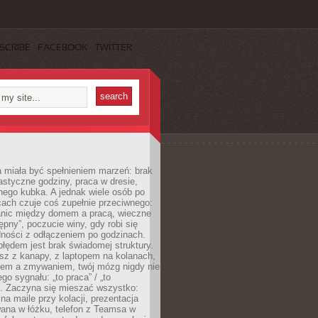
SCRIBE
FACEBOOK
TWITTER
 miała być spełnieniem marzeń: brak
astyczne godziny, praca w dresie,
nego kubka. A jednak wiele osób po
cach czuje coś zupełnie przeciwnego:
anic między domem a pracą, wieczne
ępny”, poczucie winy, gdy robi się
dności z odłączeniem po godzinach.
łędem jest brak świadomej struktury.
esz z kanapy, z laptopem na kolanach,
iem a zmywaniem, twój mózg nigdy nie
go sygnału: „to praca” / „to
. Zaczyna się mieszać wszystko:
na maile przy kolacji, prezentacja
ana w łóżku, telefon z Teamsa w