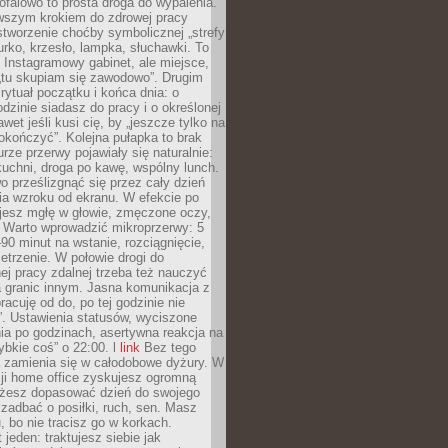
ofalowo to prosta droga do wypalenia.
rwszym krokiem do zdrowej pracy
 stworzenie choćby symbolicznej „strefy
iurko, krzesło, lampka, słuchawki. To
 Instagramowy gabinet, ale miejsce,
„tu skupiam się zawodowo”. Drugim
 rytuał początku i końca dnia: o
odzinie siadasz do pracy i o określonej
wet jeśli kusi cię, by „jeszcze tylko na
okończyć”. Kolejna pułapka to brak
urze przerwy pojawiały się naturalnie:
uchni, droga po kawę, wspólny lunch.
 prześlizgnąć się przez cały dzień
ia wzroku od ekranu. W efekcie po
ujesz mgłę w głowie, zmęczone oczy,
. Warto wprowadzić mikroprzerwy: 5
90 minut na wstanie, rozciągnięcie,
etrzenie. W połowie drogi do
j pracy zdalnej trzeba też nauczyć
a granic innym. Jasna komunikacja z
racuję od do, po tej godzinie nie
. Ustawienia statusów, wyciszone
ia po godzinach, asertywna reakcja na
ybkie coś” o 22:00. l
link
Bez tego
a zamienia się w całodobowe dyżury. W
ji home office zyskujesz ogromną
żesz dopasować dzień do swojego
j zadbać o posiłki, ruch, sen. Masz
, bo nie tracisz go w korkach.
 jeden: traktujesz siebie jak