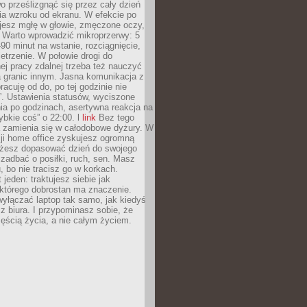
 prześlizgnąć się przez cały dzień
ia wzroku od ekranu. W efekcie po
ujesz mgłę w głowie, zmęczone oczy,
. Warto wprowadzić mikroprzerwy: 5
90 minut na wstanie, rozciągnięcie,
etrzenie. W połowie drogi do
j pracy zdalnej trzeba też nauczyć
a granic innym. Jasna komunikacja z
racuję od do, po tej godzinie nie
. Ustawienia statusów, wyciszone
ia po godzinach, asertywna reakcja na
ybkie coś” o 22:00. l
link
Bez tego
a zamienia się w całodobowe dyżury. W
ji home office zyskujesz ogromną
żesz dopasować dzień do swojego
j zadbać o posiłki, ruch, sen. Masz
, bo nie tracisz go w korkach.
 jeden: traktujesz siebie jak
 którego dobrostan ma znaczenie.
yłączać laptop tak samo, jak kiedyś
z biura. I przypominasz sobie, że
zęścią życia, a nie całym życiem.