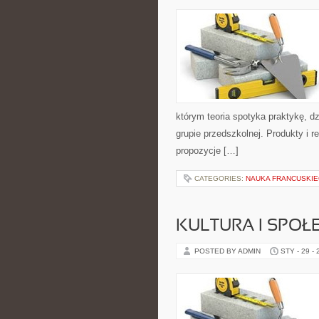
którym teoria spotyka praktykę, d
grupie przedszkolnej. Produkty i r
propozycje […]
CATEGORIES:
NAUKA FRANCUSKIE
KULTURA I SPO
POSTED BY ADMIN
STY - 29 -