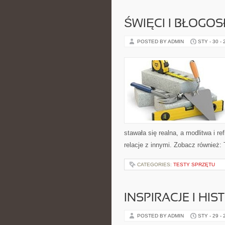
ŚWIĘCI I BŁOGOS
POSTED BY ADMIN
STY - 30 -
stawała się realna, a modlitwa i r
relacje z innymi. Zobacz również: 
CATEGORIES:
TESTY SPRZĘTU
INSPIRACJE I HI
POSTED BY ADMIN
STY - 29 -