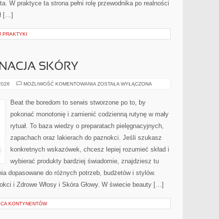
. W praktyce ta strona pełni rolę przewodnika po realności
ł […]
 PRAKTYKI
GNACJA SKÓRY
ZIOŁOWA
 2026
MOŻLIWOŚĆ KOMENTOWANIA
ZOSTAŁA WYŁĄCZONA
PIELĘGNACJA
SKÓRY
Beat the boredom to serwis stworzone po to, by
pokonać monotonię i zamienić codzienną rutynę w mały
rytuał. To baza wiedzy o preparatach pielęgnacyjnych,
zapachach oraz lakierach do paznokci. Jeśli szukasz
konkretnych wskazówek, chcesz lepiej rozumieć skład i
wybierać produkty bardziej świadomie, znajdziesz tu
enia dopasowane do różnych potrzeb, budżetów i stylów.
okci i Zdrowe Włosy i Skóra Głowy. W świecie beauty […]
ICA KONTYNENTÓW