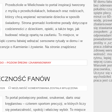
HISTORIE
W domu łatwo
RODZICÓW
Przedszkole w Wielichowie to portal inspiracji tworzony
bez oderwan
południu cz
z myślą o przedszkolakach, bobasach oraz rodzicach,
spięte plecy
minut co 60–
którzy chcą wspierać wzrastanie dziecka w sposób
wodę, przewi
świadomy. Strona gromadzi konkretne porady dotyczące
zbalansowane
się stawiani
codzienności z dzieckiem, opieki, a także tego, jak
zespołem: „p
budować relację opartą na zaufaniu. To miejsce, w
odpowiadam”
powiadomien
zięki czemu łatwiej wdrażać sensowne rytuały w domu i w
prośby o „sz
praca zdaln
ecenzje o Karmienie i żywienie. Na stronie znajdziesz
zdrowej wers
wolność: mo
rytmu, lepie
więcej czasu
GO – POZIOM ŚREDNI I ZAAWANSOWANY
Warunek jest
pracownika,
Uczysz się w
wychodziłeś 
ŁECZNOŚĆ FANÓW
praca jest c
KULTURA
 2026
MOŻLIWOŚĆ KOMENTOWANIA
ZOSTAŁA WYŁĄCZONA
I
SPOŁECZNOŚĆ
FANÓW
To portal poświęcony poolowi, snukerowi, darts oraz
kręglarstwu – czterem sportom precyzji, w których liczy
się powtarzalność, spokój i właściwy wybór. To miejsce