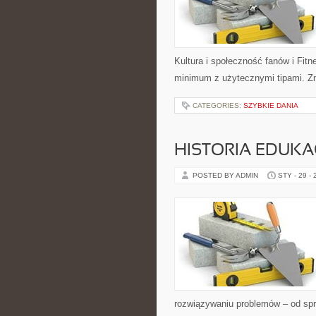
Kultura i społeczność fanów i Fitn
minimum z użytecznymi tipami. Zna
CATEGORIES:
SZYBKIE DANIA
HISTORIA EDUKA
POSTED BY ADMIN
STY - 29 -
rozwiązywaniu problemów – od spr