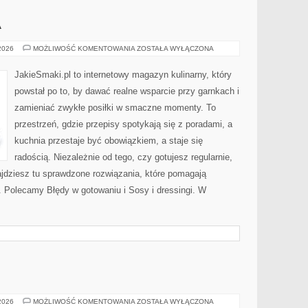
A
KUCHNIE
 2026
MOŻLIWOŚĆ KOMENTOWANIA
ZOSTAŁA WYŁĄCZONA
ŚWIATA
JakieSmaki.pl to internetowy magazyn kulinarny, który
powstał po to, by dawać realne wsparcie przy garnkach i
zamieniać zwykłe posiłki w smaczne momenty. To
przestrzeń, gdzie przepisy spotykają się z poradami, a
kuchnia przestaje być obowiązkiem, a staje się
radością. Niezależnie od tego, czy gotujesz regularnie,
ajdziesz tu sprawdzone rozwiązania, które pomagają
j. Polecamy Błędy w gotowaniu i Sosy i dressingi. W
BUDOWNICTWO
 2026
MOŻLIWOŚĆ KOMENTOWANIA
ZOSTAŁA WYŁĄCZONA