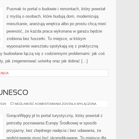
Pusmak to portal o budowie i remontach, który powstał
z myślą o osobach, które budują dom, modernizują
mieszkanie, aranżują wnętrza albo po prostu chcą mieć
pewność, że każda praca wykonana w garażu będzie
zrobiona bez fuszerki. To miejsce, w którym
wyposażenie warsztatu spotykają się z praktyczną
ny budowlane łączą się z codziennymi problemami: jak coś
y, jak zregenerować usterkę oraz jak dobrać […]
CIĘCA
 UNESCO
MIEJSCA
 2026
MOŻLIWOŚĆ KOMENTOWANIA
ZOSTAŁA WYŁĄCZONA
Z
LISTY
UNESCO
GorąceWęgry.pl to portal turystyczny, który powstał z
potrzeby poznawania Europy Środkowej w sposób
przyjazny, bez zbędnego nadęcia i bez udawania, że
podróżowanie musi być skomplikowane. To miejsce dla