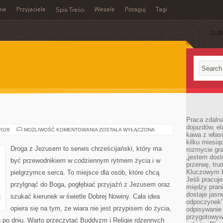
rie
Przyjaciele
Wesele
Potaguj
Tagi
Spis Treści
SUB
Praca zdalna
dojazdów, el
TAOIZM
 2026
MOŻLIWOŚĆ KOMENTOWANIA
ZOSTAŁA WYŁĄCZONA
kawa z włas
kilku miesią
Droga z Jezusem to serwis chrześcijański, który ma
rozmycie gr
„jestem dost
być przewodnikiem w codziennym rytmem życia i w
przerwę, tru
Kluczowym b
pielgrzymce serca. To miejsce dla osób, które chcą
Jeśli pracuj
przylgnąć do Boga, pogłębiać przyjaźń z Jezusem oraz
między pran
dostaje jasne
szukać kierunek w świetle Dobrej Nowiny. Cała idea
odpoczynek”
opiera się na tym, że wiara nie jest przypisem do życia,
odpisywanie 
przygotowyw
ń po dniu. Warto przeczytać Buddyzm i Religie rdzennych