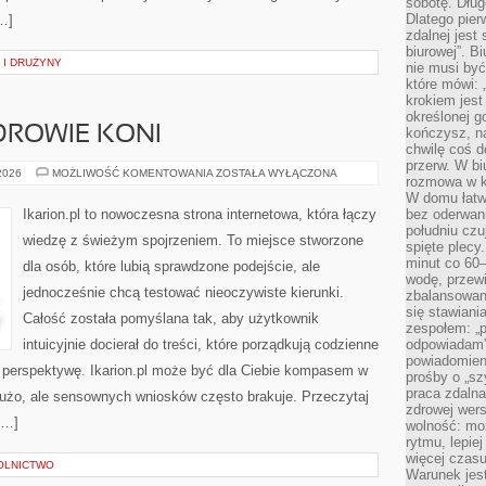
sobotę. Dług
Dlatego pie
…]
zdalnej jest
biurowej”. B
 I DRUŻYNY
nie musi być
które mówi: 
krokiem jest
określonej g
ZDROWIE KONI
kończysz, na
chwilę coś d
przerw. W bi
PIELĘGNACJA
 2026
MOŻLIWOŚĆ KOMENTOWANIA
ZOSTAŁA WYŁĄCZONA
rozmowa w k
I
ZDROWIE
W domu łatwo
KONI
Ikarion.pl to nowoczesna strona internetowa, która łączy
bez oderwan
południu cz
wiedzę z świeżym spojrzeniem. To miejsce stworzone
spięte plecy
minut co 60–
dla osób, które lubią sprawdzone podejście, ale
wodę, przewi
jednocześnie chcą testować nieoczywiste kierunki.
zbalansowane
się stawiani
Całość została pomyślana tak, aby użytkownik
zespołem: „p
intuicyjnie docierał do treści, które porządkują codzienne
odpowiadam”
powiadomien
ą perspektywę. Ikarion.pl może być dla Ciebie kompasem w
prośby o „sz
praca zdaln
 dużo, ale sensownych wniosków często brakuje. Przeczytaj
zdrowej wers
[…]
wolność: mo
rytmu, lepie
więcej czasu
OLNICTWO
Warunek jest