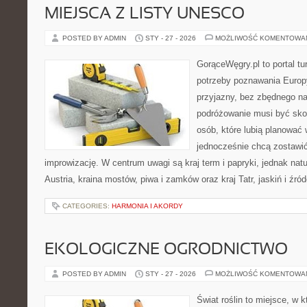
MIEJSCA Z LISTY UNESCO
POSTED BY ADMIN
STY - 27 - 2026
MOŻLIWOŚĆ KOMENTOWA
GorąceWęgry.pl to portal tu
potrzeby poznawania Euro
przyjazny, bez zbędnego na
podróżowanie musi być sko
osób, które lubią planować 
jednocześnie chcą zostawić
improwizację. W centrum uwagi są kraj term i papryki, jednak natur
Austria, kraina mostów, piwa i zamków oraz kraj Tatr, jaskiń i źró
CATEGORIES:
HARMONIA I AKORDY
EKOLOGICZNE OGRODNICTWO
POSTED BY ADMIN
STY - 27 - 2026
MOŻLIWOŚĆ KOMENTOWA
Świat roślin to miejsce, w k