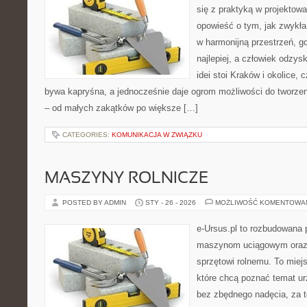
się z praktyką w projektowa
opowieść o tym, jak zwykła
w harmonijną przestrzeń, gd
najlepiej, a człowiek odzys
idei stoi Kraków i okolice, 
bywa kapryśna, a jednocześnie daje ogrom możliwości do tworze
– od małych zakątków po większe […]
CATEGORIES:
KOMUNIKACJA W ZWIĄZKU
MASZYNY ROLNICZE
POSTED BY ADMIN
STY - 26 - 2026
MOŻLIWOŚĆ KOMENTOWA
e-Ursus.pl to rozbudowana 
maszynom uciągowym oraz 
sprzętowi rolnemu. To miej
które chcą poznać temat ur
bez zbędnego nadęcia, za t