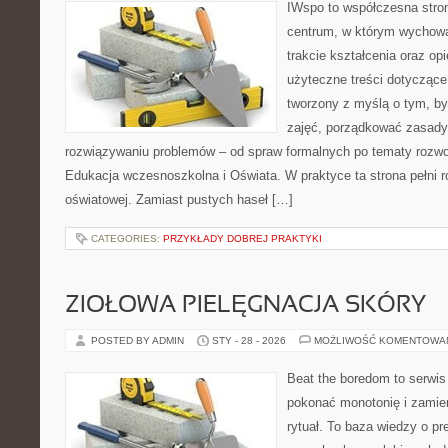
IWspo to współczesna stro
centrum, w którym wychowa
trakcie kształcenia oraz o
użyteczne treści dotyczące 
tworzony z myślą o tym, b
zajęć, porządkować zasad
rozwiązywaniu problemów – od spraw formalnych po tematy rozwo
Edukacja wczesnoszkolna i Oświata. W praktyce ta strona pełni r
oświatowej. Zamiast pustych haseł […]
CATEGORIES:
PRZYKŁADY DOBREJ PRAKTYKI
ZIOŁOWA PIELĘGNACJA SKÓRY
POSTED BY ADMIN
STY - 28 - 2026
MOŻLIWOŚĆ KOMENTOWA
Beat the boredom to serwis
pokonać monotonię i zamie
rytuał. To baza wiedzy o pr