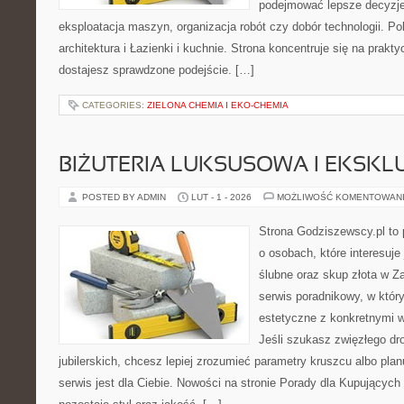
podejmować lepsze decyzje
eksploatacja maszyn, organizacja robót czy dobór technologii. P
architektura i Łazienki i kuchnie. Strona koncentruje się na prakt
dostajesz sprawdzone podejście. […]
CATEGORIES:
ZIELONA CHEMIA I EKO-CHEMIA
BIŻUTERIA LUKSUSOWA I EKSK
POSTED BY ADMIN
LUT - 1 - 2026
MOŻLIWOŚĆ KOMENTOWAN
Strona Godziszewscy.pl to 
o osobach, które interesuje 
ślubne oraz skup złota w Z
serwis poradnikowy, w któr
estetyczne z konkretnymi
Jeśli szukasz zwięzłego d
jubilerskich, chcesz lepiej zrozumieć parametry kruszcu albo pla
serwis jest dla Ciebie. Nowości na stronie Porady dla Kupujących