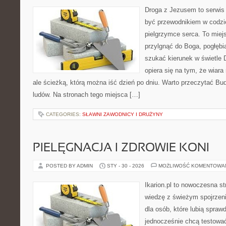
Droga z Jezusem to serwis 
być przewodnikiem w codzi
pielgrzymce serca. To miej
przylgnąć do Boga, pogłębi
szukać kierunek w świetle 
opiera się na tym, że wiara
ale ścieżką, którą można iść dzień po dniu. Warto przeczytać Bu
ludów. Na stronach tego miejsca […]
CATEGORIES:
SŁAWNI ZAWODNICY I DRUŻYNY
PIELĘGNACJA I ZDROWIE KONI
POSTED BY ADMIN
STY - 30 - 2026
MOŻLIWOŚĆ KOMENTOWA
Ikarion.pl to nowoczesna st
wiedzę z świeżym spojrzen
dla osób, które lubią spraw
jednocześnie chcą testować