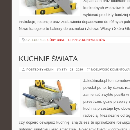
zapachach oraz lakierach d
konkretnych wskazówek, chc
wybierać produkty bardziej 
instrukcje, recenzje oraz zestawienia dopasowane do różnych potr
Nowe kategorie to Lakiery do paznokci i Zdrowe Włosy i Skóra G
CATEGORIES:
GÓRY URAL – GRANICA KONTYNENTÓW
KUCHNIE ŚWIATA
POSTED BY ADMIN
STY - 28 - 2026
MOŻLIWOŚĆ KOMENTOWA
JakieSmaki.pl to internetow
powstał po to, by dawać rea
zamieniać zwykłe posiłki 
przestrzeń, gdzie przepisy 
kuchnia przestaje być obowi
radością. Niezależnie od te
czy dopiero oswajasz kuchnię, znajdziesz tu sprawdzone rozwiąz
gotować sprytniej i jeść smaczniej. Polecamy Błędy w gotowaniu i