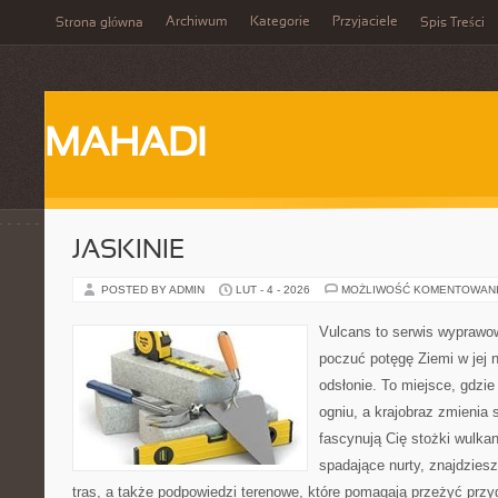
Archiwum
Kategorie
Przyjaciele
Strona główna
Spis Treści
MAHADI
JASKINIE
POSTED BY ADMIN
LUT - 4 - 2026
MOŻLIWOŚĆ KOMENTOWAN
Vulcans to serwis wyprawow
poczuć potęgę Ziemi w jej n
odsłonie. To miejsce, gdzie 
ogniu, a krajobraz zmienia 
fascynują Cię stożki wulkan
spadające nurty, znajdziesz
tras, a także podpowiedzi terenowe, które pomagają przeżyć przy