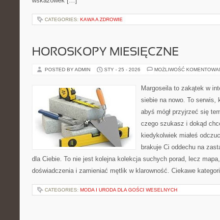
wskazówek […]
CATEGORIES:
KAWA A ZDROWIE
HOROSKOPY MIESIĘCZNE
POSTED BY ADMIN
STY - 25 - 2026
MOŻLIWOŚĆ KOMENTOWA
Margoseila to zakątek w in
siebie na nowo. To serwis, 
abyś mógł przyjrzeć się tem
czego szukasz i dokąd chc
kiedykolwiek miałeś odczuc
brakuje Ci oddechu na zast
dla Ciebie. To nie jest kolejna kolekcja suchych porad, lecz ma
doświadczenia i zamieniać mętlik w klarowność. Ciekawe kategor
CATEGORIES:
MODA I URODA DLA GOŚCI WESELNYCH