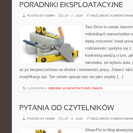
PORADNIKI EKSPLOATACYJNE
POSTED BY ADMIN
LUT - 2 - 2026
MOŻLIWOŚĆ KOMENTOWAN
Taxi Drive to serwis tworzo
miłośnikach samochodów or
lepiej zrozumieć świat prz
codzienność spotyka się z 
konkretną wiedzą o tym, ja
taksówka: od wyboru auta, 
aż po bezpieczeństwo na drodze i rentowność pracy. Zobacz takż
modyfikacje aut. Ten serwis opisuje taxi nie jako zwykły […]
CATEGORIES:
DREWNO W ARCHITEKTURZE ŚWIATA
PYTANIA OD CZYTELNIKÓW
POSTED BY ADMIN
LUT - 2 - 2026
MOŻLIWOŚĆ KOMENTOWAN
Akwa-Pro to blog akwaryst