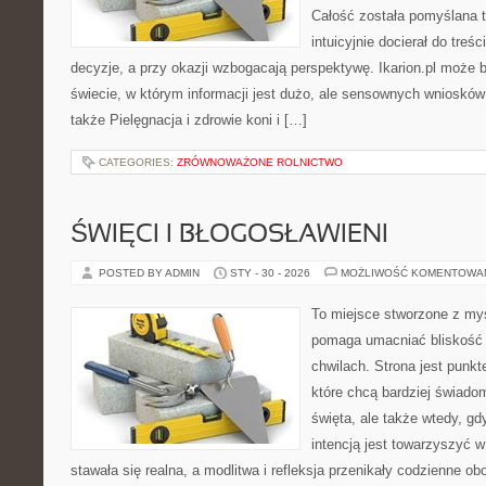
Całość została pomyślana 
intuicyjnie docierał do treś
decyzje, a przy okazji wzbogacają perspektywę. Ikarion.pl może
świecie, w którym informacji jest dużo, ale sensownych wniosków
także Pielęgnacja i zdrowie koni i […]
CATEGORIES:
ZRÓWNOWAŻONE ROLNICTWO
ŚWIĘCI I BŁOGOSŁAWIENI
POSTED BY ADMIN
STY - 30 - 2026
MOŻLIWOŚĆ KOMENTOWA
To miejsce stworzone z myś
pomaga umacniać bliskość
chwilach. Strona jest punkt
które chcą bardziej świadom
święta, ale także wtedy, gd
intencją jest towarzyszyć 
stawała się realna, a modlitwa i refleksja przenikały codzienne o