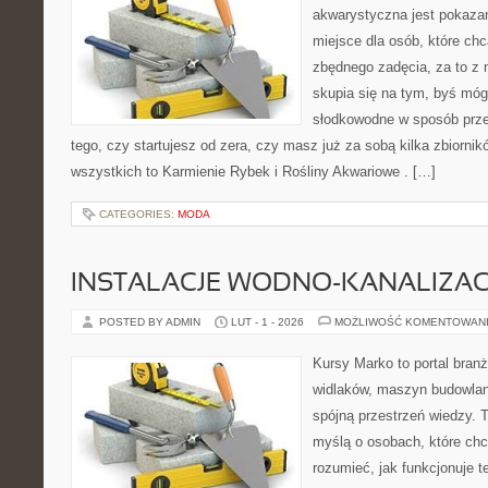
akwarystyczna jest pokazan
miejsce dla osób, które ch
zbędnego zadęcia, za to z 
skupia się na tym, byś móg
słodkowodne w sposób prze
tego, czy startujesz od zera, czy masz już za sobą kilka zbiornik
wszystkich to Karmienie Rybek i Rośliny Akwariowe . […]
CATEGORIES:
MODA
INSTALACJE WODNO-KANALIZAC
POSTED BY ADMIN
LUT - 1 - 2026
MOŻLIWOŚĆ KOMENTOWAN
Kursy Marko to portal branż
widlaków, maszyn budowlan
spójną przestrzeń wiedzy. 
myślą o osobach, które chc
rozumieć, jak funkcjonuje te