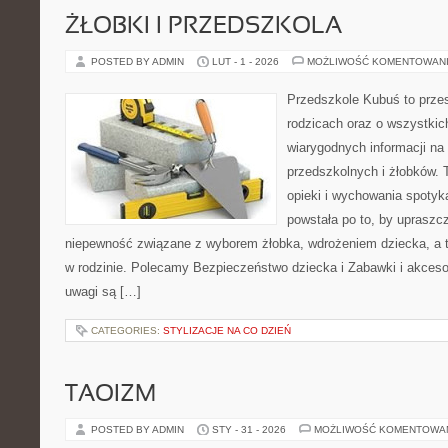
ŻŁOBKI I PRZEDSZKOLA
POSTED BY ADMIN
LUT - 1 - 2026
MOŻLIWOŚĆ KOMENTOWAN
Przedszkole Kubuś to prze
rodzicach oraz o wszystkich
wiarygodnych informacji na
przedszkolnych i żłobków. 
opieki i wychowania spotyk
powstała po to, by upraszc
niepewność związane z wyborem żłobka, wdrożeniem dziecka, a 
w rodzinie. Polecamy Bezpieczeństwo dziecka i Zabawki i akcesor
uwagi są […]
CATEGORIES:
STYLIZACJE NA CO DZIEŃ
TAOIZM
POSTED BY ADMIN
STY - 31 - 2026
MOŻLIWOŚĆ KOMENTOWA