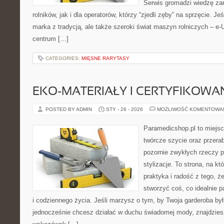
Serwis gromadzi wiedzę za
rolników, jak i dla operatorów, którzy “zjedli zęby” na sprzęcie. Je
marka z tradycją, ale także szeroki świat maszyn rolniczych – e
centrum […]
CATEGORIES:
MIĘSNE RARYTASY
EKO-MATERIAŁY I CERTYFIKOWA
POSTED BY ADMIN
STY - 26 - 2026
MOŻLIWOŚĆ KOMENTOWA
Paramedicshop.pl to miejsc
twórcze szycie oraz przerab
pozornie zwykłych rzeczy p
stylizacje. To strona, na kt
praktyka i radość z tego, 
stworzyć coś, co idealnie p
i codziennego życia. Jeśli marzysz o tym, by Twoja garderoba by
jednocześnie chcesz działać w duchu świadomej mody, znajdziesz