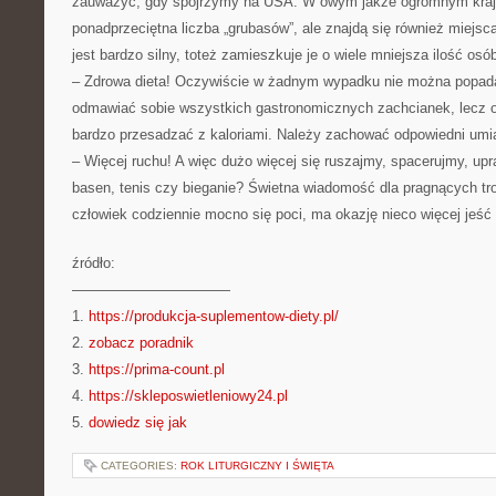
zauważyć, gdy spojrzymy na USA. W owym jakże ogromnym kraju
ponadprzeciętna liczba „grubasów”, ale znajdą się również miejsc
jest bardzo silny, toteż zamieszkuje je o wiele mniejsza ilość os
– Zdrowa dieta! Oczywiście w żadnym wypadku nie można popada
odmawiać sobie wszystkich gastronomicznych zachcianek, lecz o
bardzo przesadzać z kaloriami. Należy zachować odpowiedni umia
– Więcej ruchu! A więc dużo więcej się ruszajmy, spacerujmy, up
basen, tenis czy bieganie? Świetna wiadomość dla pragnących tro
człowiek codziennie mocno się poci, ma okazję nieco więcej jeść 
źródło:
———————————
1.
https://produkcja-suplementow-diety.pl/
2.
zobacz poradnik
3.
https://prima-count.pl
4.
https://skleposwietleniowy24.pl
5.
dowiedz się jak
CATEGORIES:
ROK LITURGICZNY I ŚWIĘTA