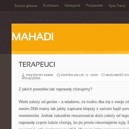
Archiwum
Kategorie
Przyjaciele
Strona główna
Spis Treści
MAHADI
TERAPEUCI
POSTED BY ADMIN
POSTED ON LIP - 2 - 2025
MOŻLIWOŚĆ K
WYŁĄCZONA
Z jakich powodów tak naprawdę chorujemy?
Wiele zależy od genów – a wiadomo, że trudno dba się o swoje zdr
swoim DNA mamy tak jakby zapisane kłopoty z sercem bądź pon
nowotworów. Jednak naturalnie niesamowicie dużo zależy od tego
naprawdę często ludzie chorują, bo po prostu nieumiejętnie żyją.