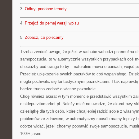
3.
Odkryj podobne tematy
4.
Przejdź do pełnej wersji wpisu
5.
Zobacz, co polecamy
Trzeba zwrócić uwagę, że jeżeli w rachubę wchodzi przemożna c
samopoczucia, to w autentycznie wszystkich przypadkach coś 
chociażby pod uwagę to by – naturalnie mowa o paniach, wejść po
Przecież upiększenie swoich pazurków to coś wspaniałego. Dzięk
mogła pochwalić się fantastycznymi paznokciami. I tak naprawdę n
bardzo trudno zadbać o własne paznokcie.
Chcę również akurat w tym momencie przedstawić wszystkim zai
e-sklepu vitamarket.pl. Należy mieć na uwadze, że akurat owy skl
dziesiątkę dla tych osób, które chcą lepiej radzić sobie z własn
problemów ze zdrowiem, w automatyczny sposób mamy lepszy hu
dobrze widać, jeżeli chcemy poprawić swoje samopoczucie, musi
100% jasne.