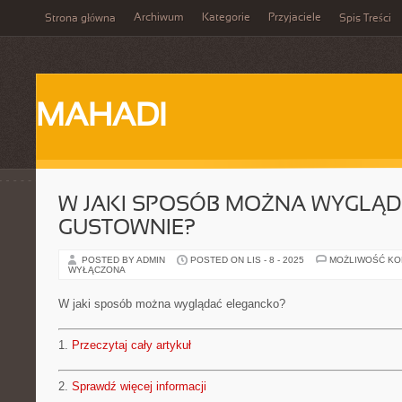
Archiwum
Kategorie
Przyjaciele
Strona główna
Spis Treści
MAHADI
W JAKI SPOSÓB MOŻNA WYGLĄ
GUSTOWNIE?
POSTED BY ADMIN
POSTED ON LIS - 8 - 2025
MOŻLIWOŚĆ K
WYŁĄCZONA
W jaki sposób można wyglądać elegancko?
1.
Przeczytaj cały artykuł
2.
Sprawdź więcej informacji