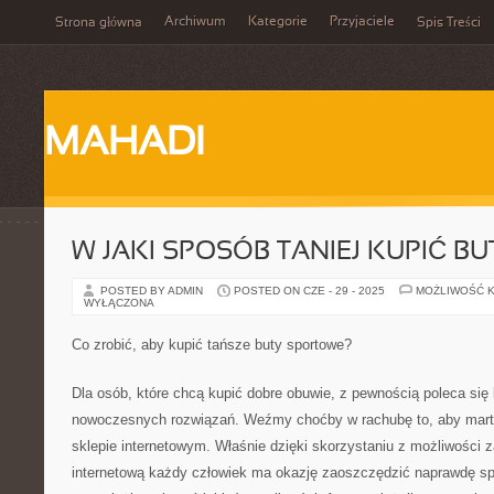
Archiwum
Kategorie
Przyjaciele
Strona główna
Spis Treści
MAHADI
W JAKI SPOSÓB TANIEJ KUPIĆ B
POSTED BY ADMIN
POSTED ON CZE - 29 - 2025
MOŻLIWOŚĆ 
WYŁĄCZONA
Co zrobić, aby kupić tańsze buty sportowe?
Dla osób, które chcą kupić dobre obuwie, z pewnością poleca się 
nowoczesnych rozwiązań. Weźmy choćby w rachubę to, aby marte
sklepie internetowym. Właśnie dzięki skorzystaniu z możliwości 
internetową każdy człowiek ma okazję zaoszczędzić naprawdę spo