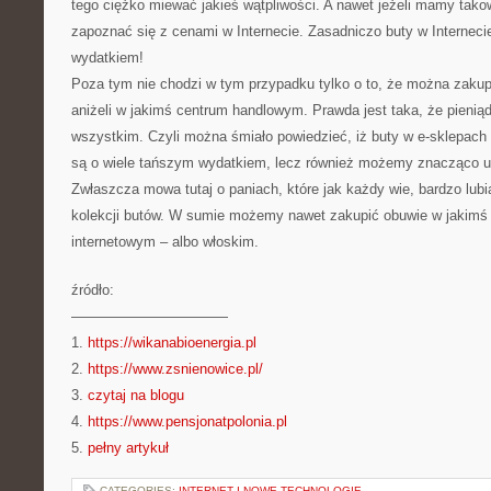
tego ciężko miewać jakieś wątpliwości. A nawet jeżeli mamy tak
zapoznać się z cenami w Internecie. Zasadniczo buty w Interneci
wydatkiem!
Poza tym nie chodzi w tym przypadku tylko o to, że można zakupić
aniżeli w jakimś centrum handlowym. Prawda jest taka, że pienią
wszystkim. Czyli można śmiało powiedzieć, iż buty w e-sklepach m
są o wiele tańszym wydatkiem, lecz również możemy znacząco ua
Zwłaszcza mowa tutaj o paniach, które jak każdy wie, bardzo lub
kolekcji butów. W sumie możemy nawet zakupić obuwie w jakimś
internetowym – albo włoskim.
źródło:
———————————
1.
https://wikanabioenergia.pl
2.
https://www.zsnienowice.pl/
3.
czytaj na blogu
4.
https://www.pensjonatpolonia.pl
5.
pełny artykuł
CATEGORIES:
INTERNET I NOWE TECHNOLOGIE