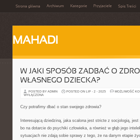
Archiwum
Kategorie
Przyjaciele
Strona główna
Spis Treści
MAHADI
W JAKI SPOSÓB ZADBAĆ O ZDRO
WŁASNEGO DZIECKA?
POSTED BY ADMIN
POSTED ON LIP - 2 - 2025
MOŻLIWOŚĆ K
WYŁĄCZONA
Czy potrafimy dbać o stan swojego zdrowia?
Interesującą dziedziną, jaka scalona jest stricte z socjologią, je
bo na dotarcie do psychiki człowieka, a również w głąb jego intel
sytuacjach nie zdają sobie sprawy z tego, że na danym etapie ż