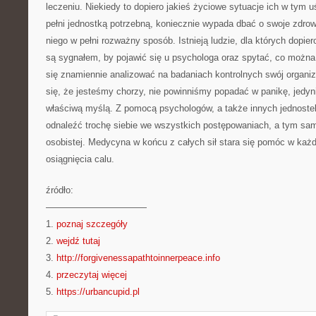
leczeniu. Niekiedy to dopiero jakieś życiowe sytuacje ich w tym
pełni jednostką potrzebną, koniecznie wypada dbać o swoje zdrowi
niego w pełni rozważny sposób. Istnieją ludzie, dla których dopier
są sygnałem, by pojawić się u psychologa oraz spytać, co można 
się znamiennie analizować na badaniach kontrolnych swój organ
się, że jesteśmy chorzy, nie powinniśmy popadać w panikę, jedyn
właściwą myślą. Z pomocą psychologów, a także innych jednoste
odnaleźć trochę siebie we wszystkich postępowaniach, a tym sa
osobistej. Medycyna w końcu z całych sił stara się pomóc w ka
osiągnięcia calu.
źródło:
———————————
1.
poznaj szczegóły
2.
wejdź tutaj
3.
http://forgivenessapathtoinnerpeace.info
4.
przeczytaj więcej
5.
https://urbancupid.pl