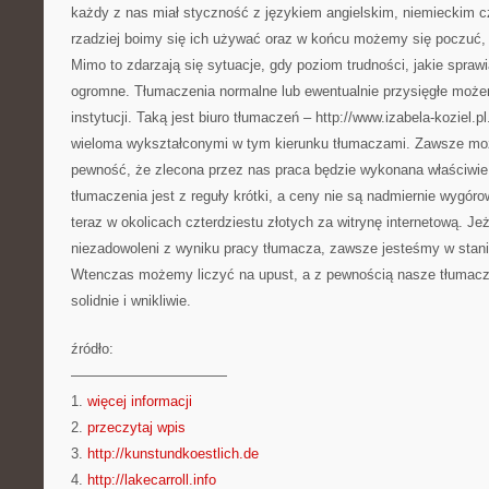
każdy z nas miał styczność z językiem angielskim, niemieckim c
rzadziej boimy się ich używać oraz w końcu możemy się poczuć, j
Mimo to zdarzają się sytuacje, gdy poziom trudności, jakie spraw
ogromne. Tłumaczenia normalne lub ewentualnie przysięgłe możem
instytucji. Taką jest biuro tłumaczeń – http://www.izabela-koziel.
wieloma wykształconymi w tym kierunku tłumaczami. Zawsze m
pewność, że zlecona przez nas praca będzie wykonana właściwie
tłumaczenia jest z reguły krótki, a ceny nie są nadmiernie wygór
teraz w okolicach czterdziestu złotych za witrynę internetową. Je
niezadowoleni z wyniku pracy tłumacza, zawsze jesteśmy w stan
Wtenczas możemy liczyć na upust, a z pewnością nasze tłumacz
solidnie i wnikliwie.
źródło:
———————————
1.
więcej informacji
2.
przeczytaj wpis
3.
http://kunstundkoestlich.de
4.
http://lakecarroll.info