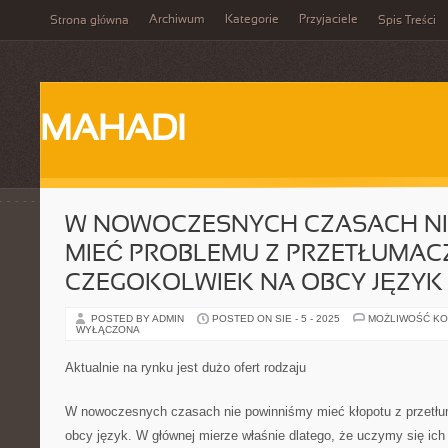
Archiwum
Kategorie
Przyjaciele
Strona główna
Spis Treści
MAHADI
W NOWOCZESNYCH CZASACH NI
MIEĆ PROBLEMU Z PRZETŁUMAC
CZEGOKOLWIEK NA OBCY JĘZYK
POSTED BY ADMIN
POSTED ON SIE - 5 - 2025
MOŻLIWOŚĆ K
WYŁĄCZONA
Aktualnie na rynku jest dużo ofert rodzaju
W nowoczesnych czasach nie powinniśmy mieć kłopotu z przetł
obcy język. W głównej mierze właśnie dlatego, że uczymy się ich