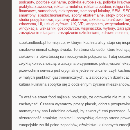
podcasty
,
podróże kulinarne
,
polityka europejska
,
polityka krajowa
praktyka zawodowa
,
reklama mobilna
,
reklama outdoor
,
religia i k
finansowe
,
samochody elektryczne
,
samorząd lokalny
,
SEM
,
SE
smartfony
,
spadochroniarstwo
,
sporty ekstremalne
,
stopy procent
studia podyplomowe
,
systemy alarmowe
,
szkolenia branżowe
,
tur
zdrowotna
,
UI
,
usługi cyfrowe
,
UX
,
VR
,
weganizm
,
wegetarianizm
windykacja
,
wskaźniki gospodarcze
,
wspinaczka
,
wybory
,
zarząd
zarządzanie relacjami
,
zarządzanie szkoleniami
,
zdrowie seniora
,
icookandbook.pl to miejsce, w którym kuchnia ulicy staje się insp
smakowe niemal całego świata. To strona dla osób, które kochają
ciekawie i z otwartością na nieoczywiste połączenia. Tutaj codzie
zwykłą koniecznością, a zaczyna przypominać pełną wrażeń ek
przewodnim serwisu jest oryginalne jedzenie uliczne, czyli kuchnia
w małych punktach gastronomicznych, w zatłoczonych dzielnicach
kultura kulinarna spotyka się z codziennym życiem mieszkańców.
To właśnie street food najlepiej pokazuje, że gotowanie nie musi
zachwycać. Czasem wystarczy prosty placek, dobrze przyprawio
aromatyczny sos i odrobina odwagi, by stworzyć coś pysznego. Na
różnorodność smaków, inspiracji i pomysłów, dlatego strona prowa
europejskie zaułki pełne zapachów, dźwięków i kulinarnych emocji