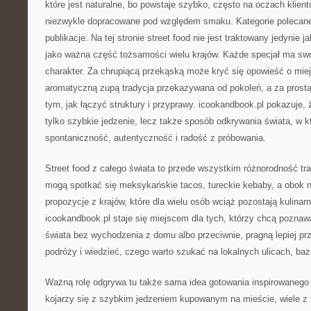
które jest naturalne, bo powstaje szybko, często na oczach klien
niezwykle dopracowane pod względem smaku. Kategorie polecan
publikacje. Na tej stronie street food nie jest traktowany jedynie 
jako ważna część tożsamości wielu krajów. Każde specjał ma swoje 
charakter. Za chrupiącą przekąską może kryć się opowieść o miej
aromatyczną zupą tradycja przekazywana od pokoleń, a za prost
tym, jak łączyć struktury i przyprawy. icookandbook.pl pokazuje, ż
tylko szybkie jedzenie, lecz także sposób odkrywania świata, w któ
spontaniczność, autentyczność i radość z próbowania.
Street food z całego świata to przede wszystkim różnorodność trad
mogą spotkać się meksykańskie tacos, tureckie kebaby, a obok n
propozycje z krajów, które dla wielu osób wciąż pozostają kulinar
icookandbook.pl staje się miejscem dla tych, którzy chcą poznaw
świata bez wychodzenia z domu albo przeciwnie, pragną lepiej prz
podróży i wiedzieć, czego warto szukać na lokalnych ulicach, baz
Ważną rolę odgrywa tu także sama idea gotowania inspirowanego u
kojarzy się z szybkim jedzeniem kupowanym na mieście, wiele z