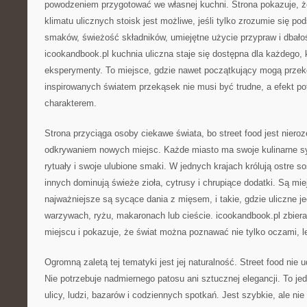
powodzeniem przygotować we własnej kuchni. Strona pokazuje, 
klimatu ulicznych stoisk jest możliwe, jeśli tylko zrozumie się p
smaków, świeżość składników, umiejętne użycie przypraw i dbałoś
icookandbook.pl kuchnia uliczna staje się dostępna dla każdego, 
eksperymenty. To miejsce, gdzie nawet początkujący mogą przek
inspirowanych światem przekąsek nie musi być trudne, a efekt po
charakterem.
Strona przyciąga osoby ciekawe świata, bo street food jest niero
odkrywaniem nowych miejsc. Każde miasto ma swoje kulinarne sy
rytuały i swoje ulubione smaki. W jednych krajach królują ostre s
innych dominują świeże zioła, cytrusy i chrupiące dodatki. Są mie
najważniejsze są sycące dania z mięsem, i takie, gdzie uliczne je
warzywach, ryżu, makaronach lub cieście. icookandbook.pl zbiera
miejscu i pokazuje, że świat można poznawać nie tylko oczami, 
Ogromną zaletą tej tematyki jest jej naturalność. Street food nie 
Nie potrzebuje nadmiernego patosu ani sztucznej elegancji. To je
ulicy, ludzi, bazarów i codziennych spotkań. Jest szybkie, ale nie 