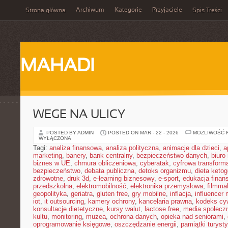
Archiwum
Kategorie
Przyjaciele
Strona główna
Spis Treści
MAHADI
WEGE NA ULICY
POSTED BY ADMIN
POSTED ON MAR - 22 - 2026
MOŻLIWOŚĆ 
WYŁĄCZONA
Tagi:
analiza finansowa
,
analiza polityczna
,
animacje dla dzieci
,
a
marketing
,
banery
,
bank centralny
,
bezpieczeństwo danych
,
biuro
biznes w UE
,
chmura obliczeniowa
,
cyberatak
,
cyfrowa transform
bezpieczeństwo
,
debata publiczna
,
detoks organizmu
,
dieta keto
zdrowotne
,
druk 3d
,
e-learning biznesowy
,
e-sport
,
edukacja finan
przedszkolna
,
elektromobilność
,
elektronika przemysłowa
,
filmma
geopolityka
,
geriatra
,
gluten free
,
gry mobilne
,
inflacja
,
influencer 
iot
,
it outsourcing
,
kamery ochrony
,
kancelaria prawna
,
kodeks cyw
konsultacje dietetyczne
,
kursy walut
,
lactose free
,
media społeczn
kultu
,
monitoring
,
muzea
,
ochrona danych
,
opieka nad seniorami
,
oprogramowanie księgowe
,
oszczędzanie energii
,
pamiątki turyst