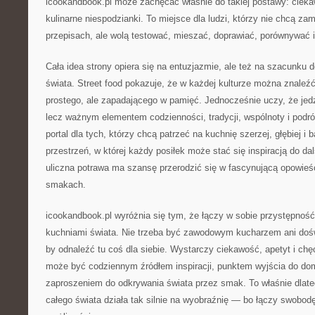
icookandbook.pl może zachęcać właśnie do takiej postawy: cieka
kulinarne niespodzianki. To miejsce dla ludzi, którzy nie chcą za
przepisach, ale wolą testować, mieszać, doprawiać, porównywać 
Cała idea strony opiera się na entuzjazmie, ale też na szacunku d
świata. Street food pokazuje, że w każdej kulturze można znaleź
prostego, ale zapadającego w pamięć. Jednocześnie uczy, że jedze
lecz ważnym elementem codzienności, tradycji, wspólnoty i podró
portal dla tych, którzy chcą patrzeć na kuchnię szerzej, głębiej i 
przestrzeń, w której każdy posiłek może stać się inspiracją do d
uliczna potrawa ma szansę przerodzić się w fascynującą opowieść
smakach.
icookandbook.pl wyróżnia się tym, że łączy w sobie przystępnoś
kuchniami świata. Nie trzeba być zawodowym kucharzem ani do
by odnaleźć tu coś dla siebie. Wystarczy ciekawość, apetyt i ch
może być codziennym źródłem inspiracji, punktem wyjścia do d
zaproszeniem do odkrywania świata przez smak. To właśnie dlate
całego świata działa tak silnie na wyobraźnię — bo łączy swob