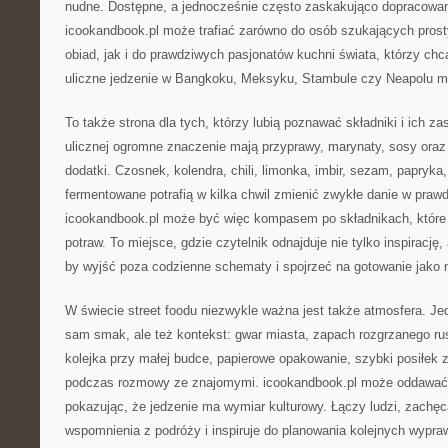
nudne. Dostępne, a jednocześnie często zaskakująco dopracowan
icookandbook.pl może trafiać zarówno do osób szukających pros
obiad, jak i do prawdziwych pasjonatów kuchni świata, którzy chc
uliczne jedzenie w Bangkoku, Meksyku, Stambule czy Neapolu ma
To także strona dla tych, którzy lubią poznawać składniki i ich z
ulicznej ogromne znaczenie mają przyprawy, marynaty, sosy oraz
dodatki. Czosnek, kolendra, chili, limonka, imbir, sezam, papryka
fermentowane potrafią w kilka chwil zmienić zwykłe danie w praw
icookandbook.pl może być więc kompasem po składnikach, które 
potraw. To miejsce, gdzie czytelnik odnajduje nie tylko inspirację
by wyjść poza codzienne schematy i spojrzeć na gotowanie jako
W świecie street foodu niezwykle ważna jest także atmosfera. Jedz
sam smak, ale też kontekst: gwar miasta, zapach rozgrzanego ru
kolejka przy małej budce, papierowe opakowanie, szybki posiłek 
podczas rozmowy ze znajomymi. icookandbook.pl może oddawać w
pokazując, że jedzenie ma wymiar kulturowy. Łączy ludzi, zachę
wspomnienia z podróży i inspiruje do planowania kolejnych wypraw