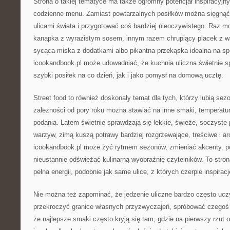
Strona o takiej tematyce ma także ogromny potencjał inspiracyjn
codzienne menu. Zamiast powtarzalnych posiłków można sięgnąć
ulicami świata i przygotować coś bardziej nieoczywistego. Raz 
kanapka z wyrazistym sosem, innym razem chrupiący placek z 
sycąca miska z dodatkami albo pikantna przekąska idealna na s
icookandbook.pl może udowadniać, że kuchnia uliczna świetnie s
szybki posiłek na co dzień, jak i jako pomysł na domową ucztę.
Street food to również doskonały temat dla tych, którzy lubią se
zależności od pory roku można stawiać na inne smaki, temperatur
podania. Latem świetnie sprawdzają się lekkie, świeże, soczyste p
warzyw, zimą kuszą potrawy bardziej rozgrzewające, treściwe i a
icookandbook.pl może żyć rytmem sezonów, zmieniać akcenty, po
nieustannie odświeżać kulinarną wyobraźnię czytelników. To stron
pełna energii, podobnie jak same ulice, z których czerpie inspiracj
Nie można też zapominać, że jedzenie uliczne bardzo często ucz
przekroczyć granice własnych przyzwyczajeń, spróbować czegoś 
że najlepsze smaki często kryją się tam, gdzie na pierwszy rzut 