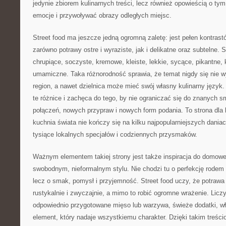
jedynie zbiorem kulinarnych treści, lecz również opowieścią o t
emocje i przywoływać obrazy odległych miejsc.
Street food ma jeszcze jedną ogromną zaletę: jest pełen kontras
zarówno potrawy ostre i wyraziste, jak i delikatne oraz subtelne. 
chrupiące, soczyste, kremowe, kleiste, lekkie, sycące, pikantne, 
umamiczne. Taka różnorodność sprawia, że temat nigdy się nie w
region, a nawet dzielnica może mieć swój własny kulinarny język.
te różnice i zachęca do tego, by nie ograniczać się do znanych
połączeń, nowych przypraw i nowych form podania. To strona dla l
kuchnia świata nie kończy się na kilku najpopularniejszych daniac
tysiące lokalnych specjałów i codziennych przysmaków.
Ważnym elementem takiej strony jest także inspiracja do domowe
swobodnym, nieformalnym stylu. Nie chodzi tu o perfekcję rodem z
lecz o smak, pomysł i przyjemność. Street food uczy, że potrawa
rustykalnie i zwyczajnie, a mimo to robić ogromne wrażenie. Licz
odpowiednio przygotowane mięso lub warzywa, świeże dodatki, wł
element, który nadaje wszystkiemu charakter. Dzięki takim treś