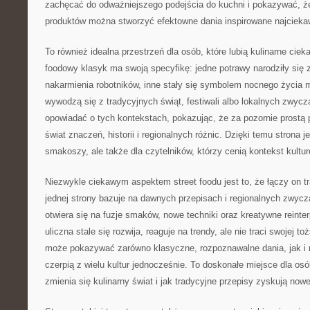
zachęcać do odważniejszego podejścia do kuchni i pokazywać, ż
produktów można stworzyć efektowne dania inspirowane najcieka
To również idealna przestrzeń dla osób, które lubią kulinarne ciek
foodowy klasyk ma swoją specyfikę: jedne potrawy narodziły się 
nakarmienia robotników, inne stały się symbolem nocnego życia m
wywodzą się z tradycyjnych świąt, festiwali albo lokalnych zwyc
opowiadać o tych kontekstach, pokazując, że za pozornie prostą 
świat znaczeń, historii i regionalnych różnic. Dzięki temu strona je
smakoszy, ale także dla czytelników, którzy cenią kontekst kultu
Niezwykle ciekawym aspektem street foodu jest to, że łączy on t
jednej strony bazuje na dawnych przepisach i regionalnych zwycza
otwiera się na fuzje smaków, nowe techniki oraz kreatywne reinte
uliczna stale się rozwija, reaguje na trendy, ale nie traci swojej 
może pokazywać zarówno klasyczne, rozpoznawalne dania, jak i 
czerpią z wielu kultur jednocześnie. To doskonałe miejsce dla osób
zmienia się kulinarny świat i jak tradycyjne przepisy zyskują nowe