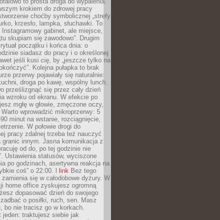
ofalowo to prosta droga do wypalenia.
rwszym krokiem do zdrowej pracy
 stworzenie choćby symbolicznej „strefy
iurko, krzesło, lampka, słuchawki. To
 Instagramowy gabinet, ale miejsce,
„tu skupiam się zawodowo”. Drugim
 rytuał początku i końca dnia: o
odzinie siadasz do pracy i o określonej
wet jeśli kusi cię, by „jeszcze tylko na
okończyć”. Kolejna pułapka to brak
urze przerwy pojawiały się naturalnie:
uchni, droga po kawę, wspólny lunch.
 prześlizgnąć się przez cały dzień
ia wzroku od ekranu. W efekcie po
ujesz mgłę w głowie, zmęczone oczy,
. Warto wprowadzić mikroprzerwy: 5
90 minut na wstanie, rozciągnięcie,
etrzenie. W połowie drogi do
j pracy zdalnej trzeba też nauczyć
a granic innym. Jasna komunikacja z
racuję od do, po tej godzinie nie
. Ustawienia statusów, wyciszone
ia po godzinach, asertywna reakcja na
ybkie coś” o 22:00. l
link
Bez tego
a zamienia się w całodobowe dyżury. W
ji home office zyskujesz ogromną
żesz dopasować dzień do swojego
j zadbać o posiłki, ruch, sen. Masz
, bo nie tracisz go w korkach.
 jeden: traktujesz siebie jak