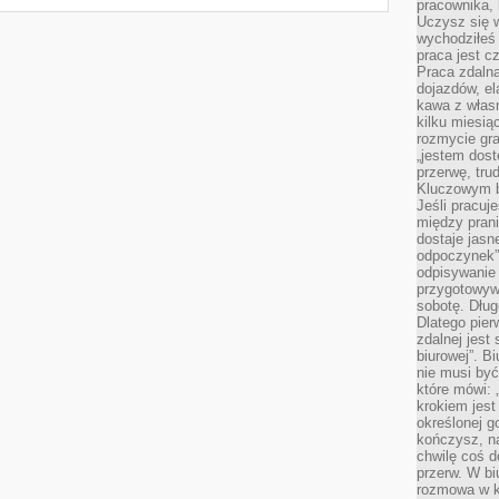
pracownika,
Uczysz się w
wychodziłeś 
praca jest c
Praca zdalna
dojazdów, el
kawa z włas
kilku miesią
rozmycie gr
„jestem dost
przerwę, tru
Kluczowym b
Jeśli pracuj
między pran
dostaje jasne
odpoczynek”
odpisywanie 
przygotowyw
sobotę. Dług
Dlatego pie
zdalnej jest
biurowej”. B
nie musi być
które mówi: 
krokiem jest
określonej g
kończysz, na
chwilę coś d
przerw. W bi
rozmowa w k