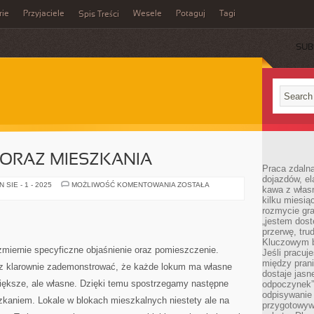
rie
Przyjaciele
Wesele
Potaguj
Tagi
Spis Treści
SUB
ORAZ MIESZKANIA
Praca zdalna
dojazdów, el
WNĘTRZE
SIE - 1 - 2025
MOŻLIWOŚĆ KOMENTOWANIA
ZOSTAŁA
kawa z włas
DOMU
kilku miesią
ORAZ
MIESZKANIA
rozmycie gr
„jestem dost
przerwę, tru
Kluczowym b
zmiernie specyficzne objaśnienie oraz pomieszczenie.
Jeśli pracuj
między pran
az klarownie zademonstrować, że każde lokum ma własne
dostaje jasne
większe, ale własne. Dzięki temu spostrzegamy następne
odpoczynek”
odpisywanie 
kaniem. Lokale w blokach mieszkalnych niestety ale na
przygotowyw