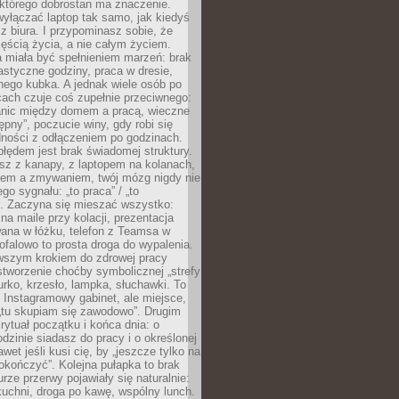
 którego dobrostan ma znaczenie.
yłączać laptop tak samo, jak kiedyś
z biura. I przypominasz sobie, że
zęścią życia, a nie całym życiem.
 miała być spełnieniem marzeń: brak
astyczne godziny, praca w dresie,
nego kubka. A jednak wiele osób po
cach czuje coś zupełnie przeciwnego:
anic między domem a pracą, wieczne
ępny”, poczucie winy, gdy robi się
dności z odłączeniem po godzinach.
łędem jest brak świadomej struktury.
esz z kanapy, z laptopem na kolanach,
iem a zmywaniem, twój mózg nigdy nie
go sygnału: „to praca” / „to
. Zaczyna się mieszać wszystko:
na maile przy kolacji, prezentacja
ana w łóżku, telefon z Teamsa w
ofalowo to prosta droga do wypalenia.
rwszym krokiem do zdrowej pracy
 stworzenie choćby symbolicznej „strefy
iurko, krzesło, lampka, słuchawki. To
 Instagramowy gabinet, ale miejsce,
„tu skupiam się zawodowo”. Drugim
 rytuał początku i końca dnia: o
odzinie siadasz do pracy i o określonej
wet jeśli kusi cię, by „jeszcze tylko na
okończyć”. Kolejna pułapka to brak
urze przerwy pojawiały się naturalnie:
uchni, droga po kawę, wspólny lunch.