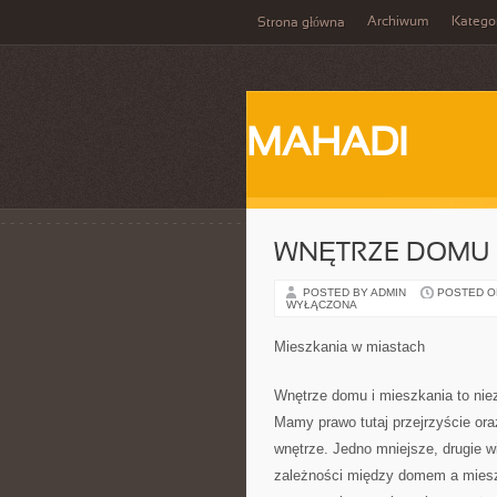
Archiwum
Katego
Strona główna
MAHADI
WNĘTRZE DOMU 
POSTED BY ADMIN
POSTED ON 
WYŁĄCZONA
Mieszkania w miastach
Wnętrze domu i mieszkania to nie
Mamy prawo tutaj przejrzyście or
wnętrze. Jedno mniejsze, drugie 
zależności między domem a miesz