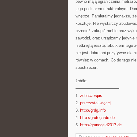
pewno mają ograniczenia metrażow
jego podziałem strukturalnym. Do
wnętrze. Pamiętajmy jednakże, że 
kosztuje. Nie wystarczy zbudować
przecież zakupić meble oraz wykoń
zawodzi, oraz urządzamy jedynie 
nietkniętą resztę. Skutkiem tego 
nie jest dobre ani pozytywne dla 
również w domach. Co do tego nie
spostrzeżeń.
źródło:
———————————
1.
zobacz wpis
2.
przeczytaj więcej
3.
http://grdg.info
4.
http://grotegarde.de
5.
http://grundgeld2017.de
CATEGORIES:
ARCHITEKTURA