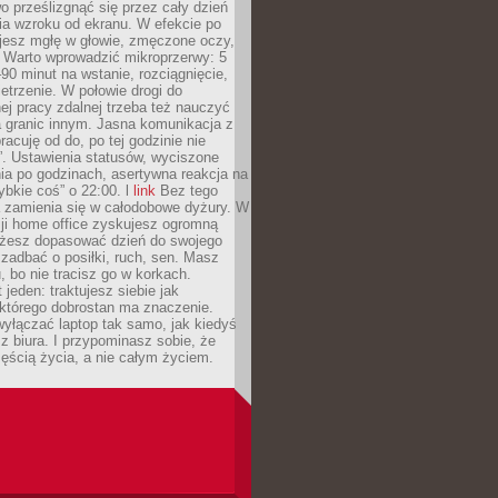
 prześlizgnąć się przez cały dzień
ia wzroku od ekranu. W efekcie po
ujesz mgłę w głowie, zmęczone oczy,
. Warto wprowadzić mikroprzerwy: 5
90 minut na wstanie, rozciągnięcie,
etrzenie. W połowie drogi do
j pracy zdalnej trzeba też nauczyć
a granic innym. Jasna komunikacja z
racuję od do, po tej godzinie nie
. Ustawienia statusów, wyciszone
ia po godzinach, asertywna reakcja na
ybkie coś” o 22:00. l
link
Bez tego
a zamienia się w całodobowe dyżury. W
ji home office zyskujesz ogromną
żesz dopasować dzień do swojego
j zadbać o posiłki, ruch, sen. Masz
, bo nie tracisz go w korkach.
 jeden: traktujesz siebie jak
 którego dobrostan ma znaczenie.
yłączać laptop tak samo, jak kiedyś
z biura. I przypominasz sobie, że
zęścią życia, a nie całym życiem.