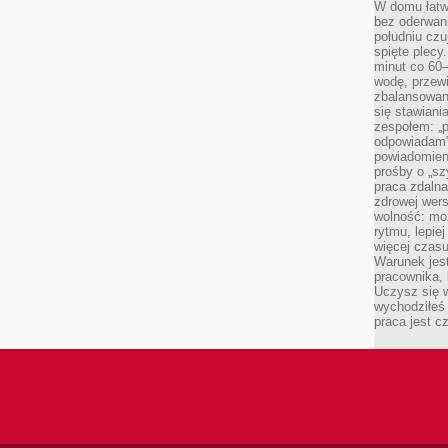
W domu łatwo
bez oderwan
południu cz
spięte plecy
minut co 60–
wodę, przewi
zbalansowane
się stawiani
zespołem: „p
odpowiadam”
powiadomien
prośby o „sz
praca zdaln
zdrowej wers
wolność: mo
rytmu, lepie
więcej czasu
Warunek jest
pracownika,
Uczysz się w
wychodziłeś 
praca jest c