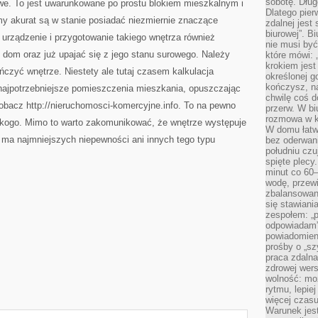
sobotę. Dług
e. To jest uwarunkowane po prostu blokiem mieszkalnym i
Dlatego pie
my akurat są w stanie posiadać niezmiernie znaczące
zdalnej jest
biurowej”. B
urządzenie i przygotowanie takiego wnętrza również
nie musi być
 dom oraz już upajać się z jego stanu surowego. Należy
które mówi: 
krokiem jest
czyć wnętrze. Niestety ale tutaj czasem kalkulacja
określonej g
kończysz, na
najpotrzebniejsze pomieszczenia mieszkania, opuszczając
chwilę coś d
zobacz http://nieruchomosci-komercyjne.info. To na pewno
przerw. W bi
rozmowa w k
nikogo. Mimo to warto zakomunikować, że wnętrze występuje
W domu łatwo
 ma najmniejszych niepewności ani innych tego typu
bez oderwan
południu cz
spięte plecy
minut co 60–
wodę, przewi
zbalansowane
się stawiani
zespołem: „p
odpowiadam”
powiadomien
prośby o „sz
praca zdaln
zdrowej wers
wolność: mo
rytmu, lepie
więcej czasu
Warunek jest