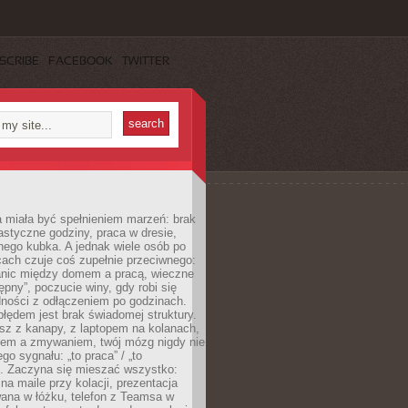
SCRIBE
FACEBOOK
TWITTER
 miała być spełnieniem marzeń: brak
astyczne godziny, praca w dresie,
nego kubka. A jednak wiele osób po
cach czuje coś zupełnie przeciwnego:
anic między domem a pracą, wieczne
ępny”, poczucie winy, gdy robi się
dności z odłączeniem po godzinach.
łędem jest brak świadomej struktury.
esz z kanapy, z laptopem na kolanach,
iem a zmywaniem, twój mózg nigdy nie
go sygnału: „to praca” / „to
. Zaczyna się mieszać wszystko:
na maile przy kolacji, prezentacja
ana w łóżku, telefon z Teamsa w