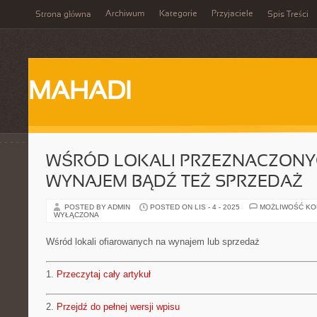
Archiwum
Kategorie
Przyjaciele
Strona główna
Spis Treści
MAHADI
WŚRÓD LOKALI PRZEZNACZONY
WYNAJEM BĄDŹ TEŻ SPRZEDAŻ
POSTED BY ADMIN
POSTED ON LIS - 4 - 2025
MOŻLIWOŚĆ K
WYŁĄCZONA
Wśród lokali ofiarowanych na wynajem lub sprzedaż
1.
Przeczytaj cały artykuł
2.
Przejdź do pełnej wersji wpisu