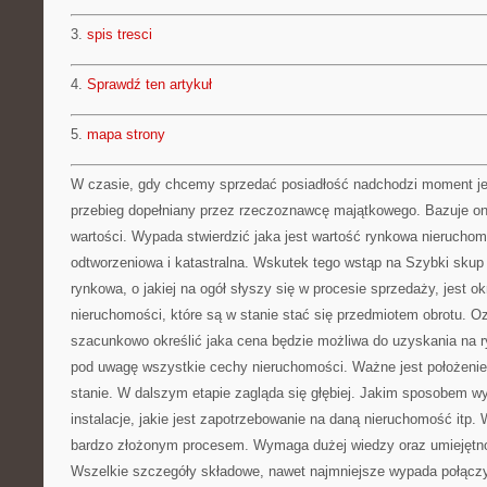
3.
spis tresci
4.
Sprawdź ten artykuł
5.
mapa strony
W czasie, gdy chcemy sprzedać posiadłość nadchodzi moment jej 
przebieg dopełniany przez rzeczoznawcę majątkowego. Bazuje on
wartości. Wypada stwierdzić jaka jest wartość rynkowa nieruchomoś
odtworzeniowa i katastralna. Wskutek tego wstąp na Szybki skup
rynkowa, o jakiej na ogół słyszy się w procesie sprzedaży, jest ok
nieruchomości, które są w stanie stać się przedmiotem obrotu. O
szacunkowo określić jaka cena będzie możliwa do uzyskania na 
pod uwagę wszystkie cechy nieruchomości. Ważne jest położenie, t
stanie. W dalszym etapie zagląda się głębiej. Jakim sposobem w
instalacje, jakie jest zapotrzebowanie na daną nieruchomość itp
bardzo złożonym procesem. Wymaga dużej wiedzy oraz umiejętnoś
Wszelkie szczegóły składowe, nawet najmniejsze wypada połącz