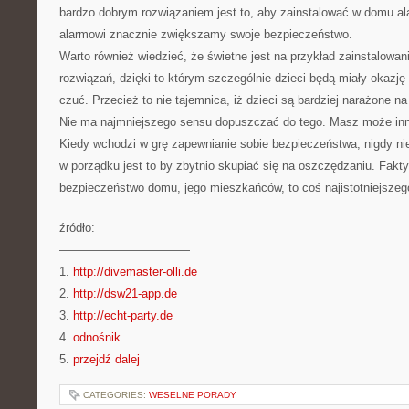
bardzo dobrym rozwiązaniem jest to, aby zainstalować w domu al
alarmowi znacznie zwiększamy swoje bezpieczeństwo.
Warto również wiedzieć, że świetne jest na przykład zainstalow
rozwiązań, dzięki to którym szczególnie dzieci będą miały okazję 
czuć. Przecież to nie tajemnica, iż dzieci są bardziej narażone n
Nie ma najmniejszego sensu dopuszczać do tego. Masz może inn
Kiedy wchodzi w grę zapewnianie sobie bezpieczeństwa, nigdy 
w porządku jest to by zbytnio skupiać się na oszczędzaniu. Fakty
bezpieczeństwo domu, jego mieszkańców, to coś najistotniejszeg
źródło:
———————————
1.
http://divemaster-olli.de
2.
http://dsw21-app.de
3.
http://echt-party.de
4.
odnośnik
5.
przejdź dalej
CATEGORIES:
WESELNE PORADY