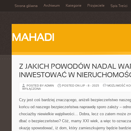
Archiwum
Kategorie
Przyjaciele
Strona główna
Spis Treści
MAHADI
Z JAKICH POWODÓW NADAL WA
INWESTOWAĆ W NIERUCHOMOŚC
POSTED BY ADMIN
POSTED ON LIP - 8 - 2025
MOŻLIWOŚĆ K
WYŁĄCZONA
Czy jest coś bardziej znaczącego, aniżeli bezpieczeństwo nasz
końcu od naszego bezpieczeństwa naprawdę sporo zależy – odno
chociażby niewielkie wątpliwości… Dobra, lecz co zatem może zr
dbać o bezpieczeństwo? Cóż, mamy XXI wiek, a więc to oznacza
okazję spowodować, iż dom, który zamieszkujemy będzie bardzie