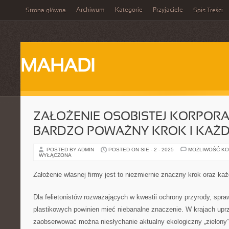
Archiwum
Kategorie
Przyjaciele
Strona główna
Spis Treści
MAHADI
ZAŁOŻENIE OSOBISTEJ KORPORAC
BARDZO POWAŻNY KROK I KAŻD
POSTED BY ADMIN
POSTED ON SIE - 2 - 2025
MOŻLIWOŚĆ K
WYŁĄCZONA
Założenie własnej firmy jest to niezmiernie znaczny krok oraz ka
Dla felietonistów rozważających w kwestii ochrony przyrody, spr
plastikowych powinien mieć niebanalne znaczenie. W krajach up
zaobserwować można niesłychanie aktualny ekologiczny „zielony” 