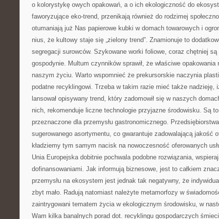
o kolorystykę owych opakowań, a o ich ekologiczność do ekosys
faworyzujące eko-trend, przenikają również do rodzimej społeczn
otumaniają już Nas papierowe kubki w domach towarowych i ogro
nius, że kultowy staje się „zielony trend”. Znamionuje to dodatko
segregacji surowców. Szykowane worki foliowe, coraz chętniej s
gospodynie. Multum czynników sprawił, że właściwe opakowania n
naszym życiu. Warto wspomnieć że prekursorskie naczynia plasti
podatne recyklingowi. Trzeba w takim razie mieć także nadzieję, 
lansował opisywany trend, który zadomowił się w naszych doma
nich, rekomenduje liczne technologie przyjazne środowisku. Są to
przeznaczone dla przemysłu gastronomicznego. Przedsiębiorstwa
sugerowanego asortymentu, co gwarantuje zadowalającą jakość o
kładziemy tym samym nacisk na nowoczesność oferowanych usłu
Unia Europejska dobitnie pochwala podobne rozwiązania, wspiera
dofinansowaniami. Jak informują biznesowe, jest to całkiem zna
przemysłu na ekosystem jest jednak tak negatywny, że indywidual
zbyt mało. Radują natomiast należyte metamorfozy w świadomości 
zaintrygowani tematem życia w ekologicznym środowisku, w nast
Wam kilka banalnych porad dot. recyklingu gospodarczych śmieci