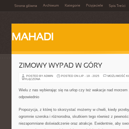
Archiwum
Kategorie
Przyjaciele
Strona główna
Spis Treści
MAHADI
ZIMOWY WYPAD W GÓRY
POSTED BY ADMIN
POSTED ON LIP - 19 - 2025
MOŻLIWOŚĆ 
WYŁĄCZONA
Wielu z nas wybierając się na urlop czy też wakacje nad morzem 
odpowiednio
Propozycja, z której to skorzystać możemy w chwili, kiedy prz
ogromnie szeroka i różnorodna, skutkiem tego również z pewnoś
niezapomniane doświadczenie oraz atrakcje. Ewidentnie, aby swo