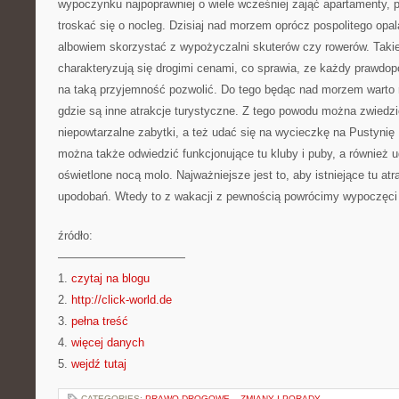
wypoczynku najpoprawniej o wiele wcześniej zająć apartamenty, po
troskać się o nocleg. Dzisiaj nad morzem oprócz pospolitego opal
albowiem skorzystać z wypożyczalni skuterów czy rowerów. Taki
charakteryzują się drogimi cenami, co sprawia, ze każdy prawdo
na taką przyjemność pozwolić. Do tego będąc nad morzem warto 
gdzie są inne atrakcje turystyczne. Z tego powodu można zwiedzi
niepowtarzalne zabytki, a też udać się na wycieczkę na Pustyni
można także odwiedzić funkcjonujące tu kluby i puby, a również u
oświetlone nocą molo. Najważniejsze jest to, aby istniejące tu at
upodobań. Wtedy to z wakacji z pewnością powrócimy wypoczęci 
źródło:
———————————
1.
czytaj na blogu
2.
http://click-world.de
3.
pełna treść
4.
więcej danych
5.
wejdź tutaj
CATEGORIES:
PRAWO DROGOWE – ZMIANY I PORADY