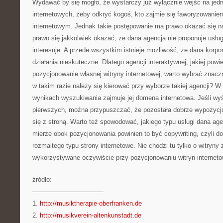
Wydawać by się mogło, że wystarczy już wyłącznie wejść na jedn
internetowych, żeby odkryć kogoś, kto zajmie się faworyzowanie
internetowym. Jednak takie postępowanie ma prawo okazać się n
prawo się jakkolwiek okazać, że dana agencja nie proponuje usług
interesuje. A przede wszystkim istnieje możliwość, że dana korpo
działania nieskuteczne. Dlatego agencji interaktywnej, jakiej powi
pozycjonowanie własnej witryny internetowej, warto wybrać znacz
w takim razie należy się kierować przy wyborze takiej agencji? W
wynikach wyszukiwania zajmuje jej domena internetowa. Jeśli wyś
pierwszych, można przypuszczać, że pozostała dobrze wypozycjo
się z stroną. Warto też spowodować, jakiego typu usługi dana ag
mierze obok pozycjonowania powinien to być copywriting, czyli do
rozmaitego typu strony internetowe. Nie chodzi tu tylko o witryny 
wykorzystywane oczywiście przy pozycjonowaniu witryn internet
źródło:
———————————
1.
http://musiktherapie-oberfranken.de
2.
http://musikverein-altenkunstadt.de