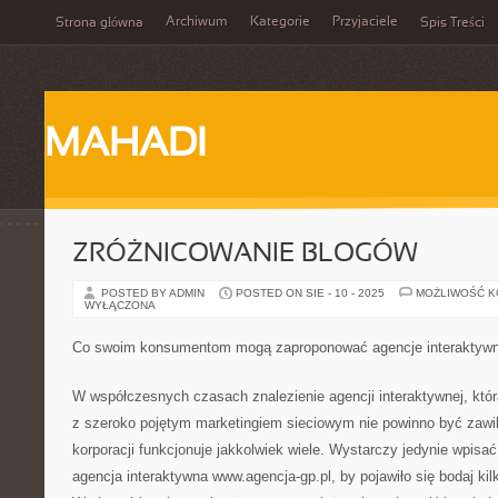
Archiwum
Kategorie
Przyjaciele
Strona główna
Spis Treści
MAHADI
ZRÓŻNICOWANIE BLOGÓW
POSTED BY ADMIN
POSTED ON SIE - 10 - 2025
MOŻLIWOŚĆ 
WYŁĄCZONA
Co swoim konsumentom mogą zaproponować agencje interaktyw
W współczesnych czasach znalezienie agencji interaktywnej, któr
z szeroko pojętym marketingiem sieciowym nie powinno być zawik
korporacji funkcjonuje jakkolwiek wiele. Wystarczy jedynie wpisa
agencja interaktywna www.agencja-gp.pl, by pojawiło się bodaj kilk