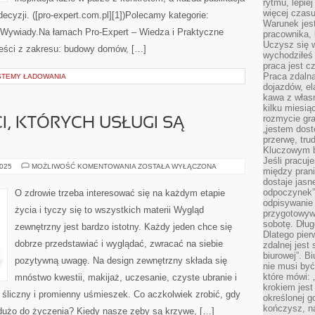
rytmu, lepie
więcej czasu
ecyzji. ([pro-expert.com.pl][1])Polecamy kategorie:
Warunek jest
 Wywiady.Na łamach Pro-Expert – Wiedza i Praktyczne
pracownika,
Uczysz się w
reści z zakresu: budowy domów, […]
wychodziłeś 
praca jest c
Praca zdalna
STEMY ŁADOWANIA
dojazdów, el
kawa z włas
kilku miesią
rozmycie gr
I, KTÓRYCH USŁUGI SĄ
„jestem dost
przerwę, tru
Kluczowym b
Jeśli pracuj
BYWAJĄ
2025
MOŻLIWOŚĆ KOMENTOWANIA
ZOSTAŁA WYŁĄCZONA
między pran
EKSPERCI,
dostaje jasne
KTÓRYCH
USŁUGI
odpoczynek”
O zdrowie trzeba interesować się na każdym etapie
SĄ
odpisywanie 
NIEOCENIONE
życia i tyczy się to wszystkich materii Wygląd
przygotowyw
sobotę. Dług
zewnętrzny jest bardzo istotny. Każdy jeden chce się
Dlatego pie
dobrze przedstawiać i wyglądać, zwracać na siebie
zdalnej jest
biurowej”. B
pozytywną uwagę. Na design zewnętrzny składa się
nie musi być
które mówi: 
mnóstwo kwestii, makijaż, uczesanie, czyste ubranie i
krokiem jest
 śliczny i promienny uśmieszek. Co aczkolwiek zrobić, gdy
określonej g
kończysz, na
dużo do życzenia? Kiedy nasze zęby są krzywe, […]