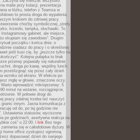
. Zaczyna się mieszać wszystko:
na maile przy kolacji, prezentacja
ana w łóżku, telefon z Teamsa w
ofalowo to prosta droga do wypalenia.
rwszym krokiem do zdrowej pracy
 stworzenie choćby symbolicznej „strefy
iurko, krzesło, lampka, słuchawki. To
 Instagramowy gabinet, ale miejsce,
„tu skupiam się zawodowo”. Drugim
 rytuał początku i końca dnia: o
odzinie siadasz do pracy i o określonej
wet jeśli kusi cię, by „jeszcze tylko na
okończyć”. Kolejna pułapka to brak
urze przerwy pojawiały się naturalnie:
uchni, droga po kawę, wspólny lunch.
 prześlizgnąć się przez cały dzień
ia wzroku od ekranu. W efekcie po
ujesz mgłę w głowie, zmęczone oczy,
. Warto wprowadzić mikroprzerwy: 5
90 minut na wstanie, rozciągnięcie,
etrzenie. W połowie drogi do
j pracy zdalnej trzeba też nauczyć
a granic innym. Jasna komunikacja z
racuję od do, po tej godzinie nie
. Ustawienia statusów, wyciszone
ia po godzinach, asertywna reakcja na
ybkie coś” o 22:00. l
link
Bez tego
a zamienia się w całodobowe dyżury. W
ji home office zyskujesz ogromną
żesz dopasować dzień do swojego