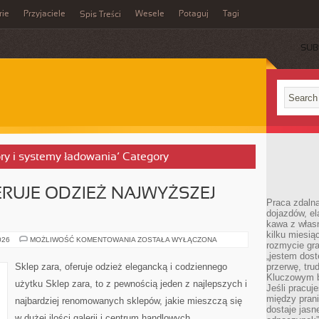
rie
Przyjaciele
Wesele
Potaguj
Tagi
Spis Treści
SUB
ory i systemy ładowania’ Category
ERUJE ODZIEŻ NAJWYŻSZEJ
Praca zdalna
dojazdów, el
kawa z włas
kilku miesią
SKLEP
026
MOŻLIWOŚĆ KOMENTOWANIA
ZOSTAŁA WYŁĄCZONA
rozmycie gr
ZARA,
OFERUJE
„jestem dost
ODZIEŻ
Sklep zara, oferuje odzież elegancką i codziennego
przerwę, tru
NAJWYŻSZEJ
Kluczowym b
JAKOŚCI
użytku Sklep zara, to z pewnością jeden z najlepszych i
Jeśli pracuj
między pran
najbardziej renomowanych sklepów, jakie mieszczą się
dostaje jasne
w dużej ilości galerii i centrum handlowych,