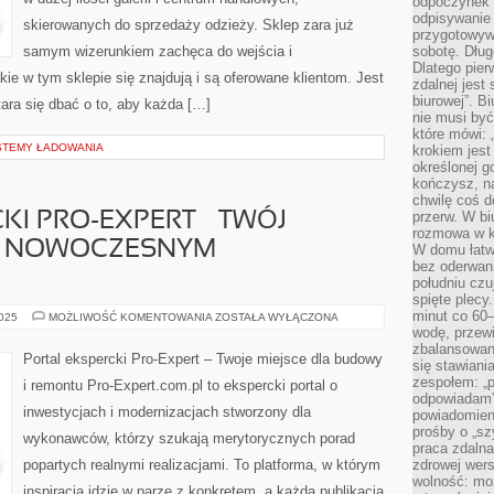
odpoczynek”
odpisywanie 
skierowanych do sprzedaży odzieży. Sklep zara już
przygotowyw
samym wizerunkiem zachęca do wejścia i
sobotę. Dług
Dlatego pie
kie w tym sklepie się znajdują i są oferowane klientom. Jest
zdalnej jest
biurowej”. B
stara się dbać o to, aby każda […]
nie musi być
które mówi: 
STEMY ŁADOWANIA
krokiem jest
określonej g
kończysz, na
chwilę coś d
przerw. W bi
KI PRO-EXPERT – TWÓJ
rozmowa w k
O NOWOCZESNYM
W domu łatwo
bez oderwan
południu cz
spięte plecy
minut co 60–
PORTAL
2025
MOŻLIWOŚĆ KOMENTOWANIA
ZOSTAŁA WYŁĄCZONA
EKSPERCKI
wodę, przewi
PRO-
zbalansowane
EXPERT
Portal ekspercki Pro-Expert – Twoje miejsce dla budowy
się stawiani
–
TWÓJ
zespołem: „p
i remontu Pro-Expert.com.pl to ekspercki portal o
PRZEWODNIK
odpowiadam”
PO
inwestycjach i modernizacjach stworzony dla
NOWOCZESNYM
powiadomien
BUDOWNICTWIE
prośby o „sz
wykonawców, którzy szukają merytorycznych porad
praca zdaln
popartych realnymi realizacjami. To platforma, w którym
zdrowej wers
wolność: mo
inspiracja idzie w parze z konkretem, a każda publikacja