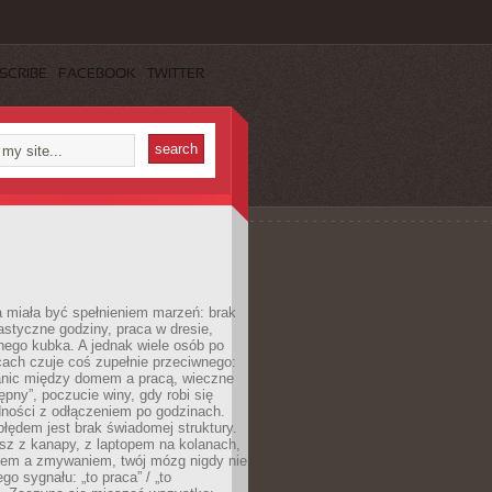
SCRIBE
FACEBOOK
TWITTER
 miała być spełnieniem marzeń: brak
astyczne godziny, praca w dresie,
nego kubka. A jednak wiele osób po
cach czuje coś zupełnie przeciwnego:
anic między domem a pracą, wieczne
ępny”, poczucie winy, gdy robi się
dności z odłączeniem po godzinach.
łędem jest brak świadomej struktury.
esz z kanapy, z laptopem na kolanach,
iem a zmywaniem, twój mózg nigdy nie
go sygnału: „to praca” / „to