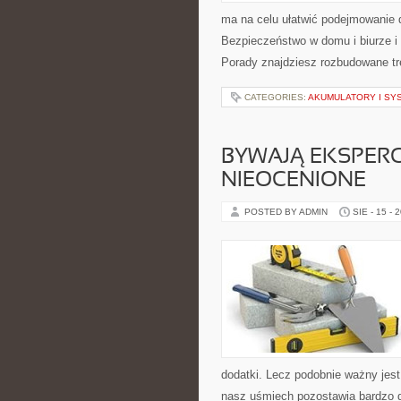
ma na celu ułatwić podejmowanie d
Bezpieczeństwo w domu i biurze i
Porady znajdziesz rozbudowane t
CATEGORIES:
AKUMULATORY I SY
BYWAJĄ EKSPERC
NIEOCENIONE
POSTED BY ADMIN
SIE - 15 - 
dodatki. Lecz podobnie ważny jest
nasz uśmiech pozostawia bardzo 