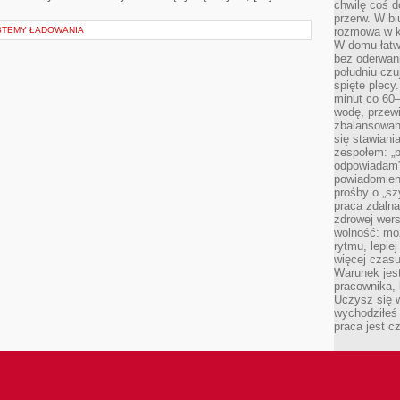
chwilę coś d
przerw. W bi
STEMY ŁADOWANIA
rozmowa w k
W domu łatwo
bez oderwan
południu cz
spięte plecy
minut co 60–
wodę, przewi
zbalansowane
się stawiani
zespołem: „p
odpowiadam”
powiadomien
prośby o „sz
praca zdaln
zdrowej wers
wolność: mo
rytmu, lepie
więcej czasu
Warunek jest
pracownika,
Uczysz się w
wychodziłeś 
praca jest c