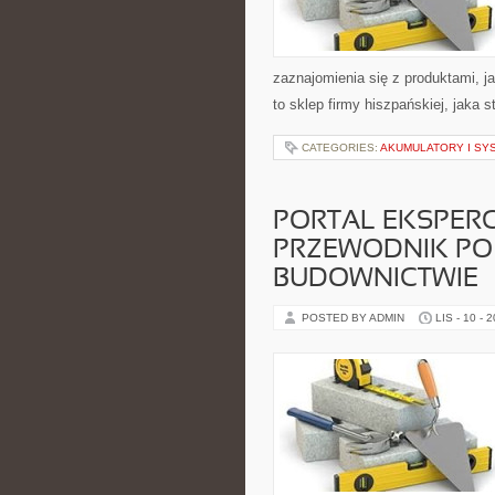
zaznajomienia się z produktami, ja
to sklep firmy hiszpańskiej, jaka 
CATEGORIES:
AKUMULATORY I SY
PORTAL EKSPERC
PRZEWODNIK P
BUDOWNICTWIE
POSTED BY ADMIN
LIS - 10 - 