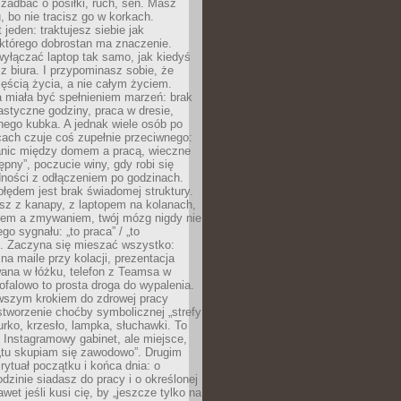
j zadbać o posiłki, ruch, sen. Masz
, bo nie tracisz go w korkach.
 jeden: traktujesz siebie jak
 którego dobrostan ma znaczenie.
yłączać laptop tak samo, jak kiedyś
z biura. I przypominasz sobie, że
zęścią życia, a nie całym życiem.
 miała być spełnieniem marzeń: brak
astyczne godziny, praca w dresie,
nego kubka. A jednak wiele osób po
cach czuje coś zupełnie przeciwnego:
anic między domem a pracą, wieczne
ępny”, poczucie winy, gdy robi się
dności z odłączeniem po godzinach.
łędem jest brak świadomej struktury.
esz z kanapy, z laptopem na kolanach,
iem a zmywaniem, twój mózg nigdy nie
go sygnału: „to praca” / „to
. Zaczyna się mieszać wszystko:
na maile przy kolacji, prezentacja
ana w łóżku, telefon z Teamsa w
ofalowo to prosta droga do wypalenia.
rwszym krokiem do zdrowej pracy
 stworzenie choćby symbolicznej „strefy
iurko, krzesło, lampka, słuchawki. To
 Instagramowy gabinet, ale miejsce,
„tu skupiam się zawodowo”. Drugim
 rytuał początku i końca dnia: o
odzinie siadasz do pracy i o określonej
wet jeśli kusi cię, by „jeszcze tylko na