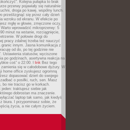
okończyć”. Kolejna pułapka to brak
urze przerwy pojawiały się naturalnie:
uchni, droga po kawę, wspólny lunch.
 prześlizgnąć się przez cały dzień
ia wzroku od ekranu. W efekcie po
ujesz mgłę w głowie, zmęczone oczy,
. Warto wprowadzić mikroprzerwy: 5
90 minut na wstanie, rozciągnięcie,
etrzenie. W połowie drogi do
j pracy zdalnej trzeba też nauczyć
a granic innym. Jasna komunikacja z
racuję od do, po tej godzinie nie
. Ustawienia statusów, wyciszone
ia po godzinach, asertywna reakcja na
ybkie coś” o 22:00. l
link
Bez tego
a zamienia się w całodobowe dyżury. W
ji home office zyskujesz ogromną
żesz dopasować dzień do swojego
j zadbać o posiłki, ruch, sen. Masz
, bo nie tracisz go w korkach.
 jeden: traktujesz siebie jak
 którego dobrostan ma znaczenie.
yłączać laptop tak samo, jak kiedyś
z biura. I przypominasz sobie, że
zęścią życia, a nie całym życiem.