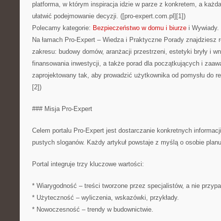
platforma, w którym inspiracja idzie w parze z konkretem, a każd
ułatwić podejmowanie decyzji. ([pro-expert.com.pl][1])
Polecamy kategorie:
Bezpieczeństwo w domu i biurze
i Wywiady.
Na łamach Pro-Expert – Wiedza i Praktyczne Porady znajdziesz 
zakresu: budowy domów, aranżacji przestrzeni, estetyki bryły i w
finansowania inwestycji, a także porad dla początkujących i zaa
zaprojektowany tak, aby prowadzić użytkownika od pomysłu do real
[2])
### Misja Pro-Expert
Celem portalu Pro-Expert jest dostarczanie konkretnych informacj
pustych sloganów. Każdy artykuł powstaje z myślą o osobie planu
Portal integruje trzy kluczowe wartości:
* Wiarygodność – treści tworzone przez specjalistów, a nie przyp
* Użyteczność – wyliczenia, wskazówki, przykłady.
* Nowoczesność – trendy w budownictwie.