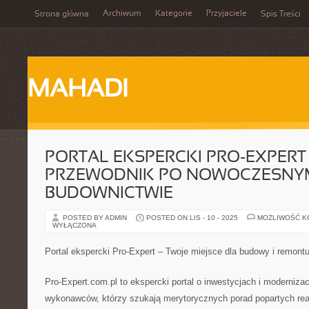
Archiwum
Kategorie
Przyjaciele
Strona główna
Spis Treści
MAHADI
PORTAL EKSPERCKI PRO-EXPERT 
PRZEWODNIK PO NOWOCZESNY
BUDOWNICTWIE
POSTED BY ADMIN
POSTED ON LIS - 10 - 2025
MOŻLIWOŚĆ 
WYŁĄCZONA
Portal ekspercki Pro-Expert – Twoje miejsce dla budowy i remont
Pro-Expert.com.pl to ekspercki portal o inwestycjach i moderniza
wykonawców, którzy szukają merytorycznych porad popartych real