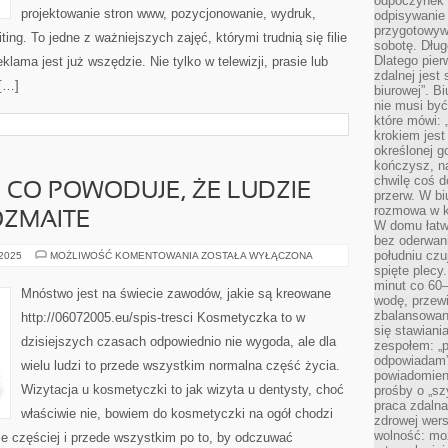
odpoczynek”
projektowanie stron www, pozycjonowanie, wydruk,
odpisywanie 
przygotowyw
ing. To jedne z ważniejszych zajęć, którymi trudnią się filie
sobotę. Dług
Dlatego pie
klama jest już wszędzie. Nie tylko w telewizji, prasie lub
zdalnej jest
 […]
biurowej”. B
nie musi być
które mówi: 
krokiem jest
określonej g
kończysz, na
chwilę coś d
 CO POWODUJE, ŻE LUDZIE
przerw. W bi
rozmowa w k
OZMAITE
W domu łatwo
bez oderwan
południu cz
WYGLĄD
 2025
MOŻLIWOŚĆ KOMENTOWANIA
ZOSTAŁA WYŁĄCZONA
TO
spięte plecy
COŚ,
minut co 60–
CO
Mnóstwo jest na świecie zawodów, jakie są kreowane
POWODUJE,
wodę, przewi
ŻE
zbalansowane
http://06072005.eu/spis-tresci Kosmetyczka to w
LUDZIE
się stawiani
MAJĄ
dzisiejszych czasach odpowiednio nie wygoda, ale dla
W
zespołem: „p
SOBIE
odpowiadam”
wielu ludzi to przede wszystkim normalna część życia.
ROZMAITE
powiadomien
Wizytacja u kosmetyczki to jak wizyta u dentysty, choć
prośby o „sz
praca zdaln
właściwie nie, bowiem do kosmetyczki na ogół chodzi
zdrowej wers
wolność: mo
ele częściej i przede wszystkim po to, by odczuwać