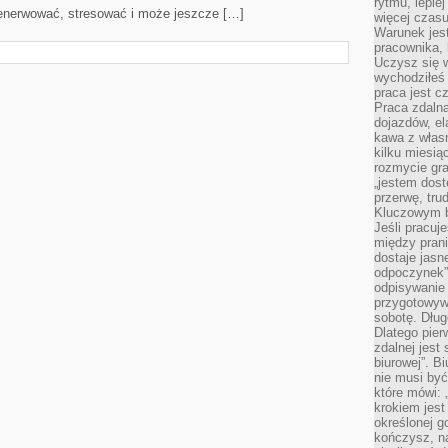
rytmu, lepie
 denerwować, stresować i może jeszcze […]
więcej czasu
Warunek jest
pracownika,
Uczysz się w
wychodziłeś 
praca jest c
Praca zdalna
dojazdów, el
kawa z włas
kilku miesią
rozmycie gr
„jestem dost
przerwę, tru
Kluczowym b
Jeśli pracuj
między pran
dostaje jasne
odpoczynek”
odpisywanie 
przygotowyw
sobotę. Dług
Dlatego pie
zdalnej jest
biurowej”. B
nie musi być
które mówi: 
krokiem jest
określonej g
kończysz, na