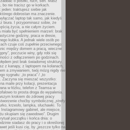
j zadbać o posiłki, ruch, sen. Masz
, bo nie tracisz go w korkach.
 jeden: traktujesz siebie jak
 którego dobrostan ma znaczenie.
yłączać laptop tak samo, jak kiedyś
z biura. I przypominasz sobie, że
zęścią życia, a nie całym życiem.
 miała być spełnieniem marzeń: brak
astyczne godziny, praca w dresie,
nego kubka. A jednak wiele osób po
cach czuje coś zupełnie przeciwnego:
anic między domem a pracą, wieczne
ępny”, poczucie winy, gdy robi się
dności z odłączeniem po godzinach.
łędem jest brak świadomej struktury.
esz z kanapy, z laptopem na kolanach,
iem a zmywaniem, twój mózg nigdy nie
go sygnału: „to praca” / „to
. Zaczyna się mieszać wszystko:
na maile przy kolacji, prezentacja
ana w łóżku, telefon z Teamsa w
ofalowo to prosta droga do wypalenia.
rwszym krokiem do zdrowej pracy
 stworzenie choćby symbolicznej „strefy
iurko, krzesło, lampka, słuchawki. To
 Instagramowy gabinet, ale miejsce,
„tu skupiam się zawodowo”. Drugim
 rytuał początku i końca dnia: o
odzinie siadasz do pracy i o określonej
wet jeśli kusi cię, by „jeszcze tylko na