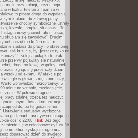
. Zaczyna się mieszać wszystko:
na maile przy kolacji, prezentacja
ana w łóżku, telefon z Teamsa w
ofalowo to prosta droga do wypalenia.
rwszym krokiem do zdrowej pracy
 stworzenie choćby symbolicznej „strefy
iurko, krzesło, lampka, słuchawki. To
 Instagramowy gabinet, ale miejsce,
„tu skupiam się zawodowo”. Drugim
 rytuał początku i końca dnia: o
odzinie siadasz do pracy i o określonej
wet jeśli kusi cię, by „jeszcze tylko na
okończyć”. Kolejna pułapka to brak
urze przerwy pojawiały się naturalnie:
uchni, droga po kawę, wspólny lunch.
 prześlizgnąć się przez cały dzień
ia wzroku od ekranu. W efekcie po
ujesz mgłę w głowie, zmęczone oczy,
. Warto wprowadzić mikroprzerwy: 5
90 minut na wstanie, rozciągnięcie,
etrzenie. W połowie drogi do
j pracy zdalnej trzeba też nauczyć
a granic innym. Jasna komunikacja z
racuję od do, po tej godzinie nie
. Ustawienia statusów, wyciszone
ia po godzinach, asertywna reakcja na
ybkie coś” o 22:00. l
link
Bez tego
a zamienia się w całodobowe dyżury. W
ji home office zyskujesz ogromną
żesz dopasować dzień do swojego