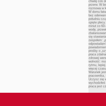
chwilę coś d
przerw. W bi
rozmowa w k
W domu łatwo
bez oderwan
południu cz
spięte plecy
minut co 60–
wodę, przewi
zbalansowane
się stawiani
zespołem: „p
odpowiadam”
powiadomien
prośby o „sz
praca zdaln
zdrowej wers
wolność: mo
rytmu, lepie
więcej czasu
Warunek jest
pracownika,
Uczysz się w
wychodziłeś 
praca jest c