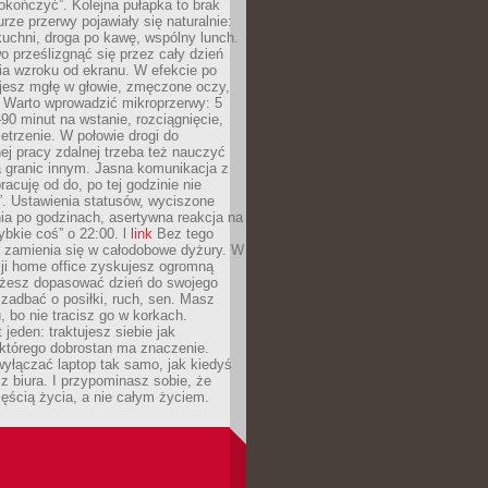
okończyć”. Kolejna pułapka to brak
urze przerwy pojawiały się naturalnie:
uchni, droga po kawę, wspólny lunch.
 prześlizgnąć się przez cały dzień
ia wzroku od ekranu. W efekcie po
ujesz mgłę w głowie, zmęczone oczy,
. Warto wprowadzić mikroprzerwy: 5
90 minut na wstanie, rozciągnięcie,
etrzenie. W połowie drogi do
j pracy zdalnej trzeba też nauczyć
a granic innym. Jasna komunikacja z
racuję od do, po tej godzinie nie
. Ustawienia statusów, wyciszone
ia po godzinach, asertywna reakcja na
ybkie coś” o 22:00. l
link
Bez tego
a zamienia się w całodobowe dyżury. W
ji home office zyskujesz ogromną
żesz dopasować dzień do swojego
j zadbać o posiłki, ruch, sen. Masz
, bo nie tracisz go w korkach.
 jeden: traktujesz siebie jak
 którego dobrostan ma znaczenie.
yłączać laptop tak samo, jak kiedyś
z biura. I przypominasz sobie, że
zęścią życia, a nie całym życiem.