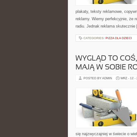
plakaty, teksty reklamowe, copywrit
reklamy. Wiemy perfekcyjnie, że re
radiu. Jednak reklama skutecznie
CATEGORIES:
PIZZA DLA DZIECI
WYGLĄD TO COŚ,
MAJĄ W SOBIE R
POSTED BY ADMIN
WRZ - 12 -
się najzwyczajniej w świecie o wi