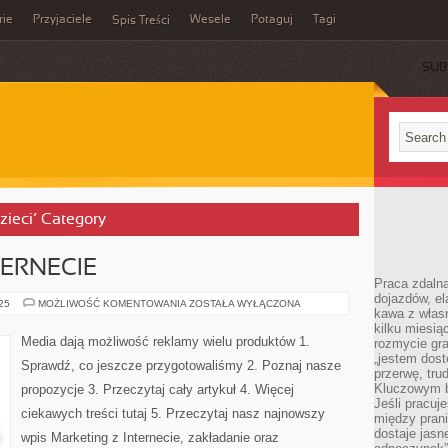
rie
Przyjaciele
Wesele
Potaguj
Tagi
Spis Treści
SUB
dzieci’ Category
TERNECIE
Praca zdalna
dojazdów, el
MARKETING
025
MOŻLIWOŚĆ KOMENTOWANIA
ZOSTAŁA WYŁĄCZONA
kawa z włas
Z
INTERNECIE
kilku miesią
Media dają możliwość reklamy wielu produktów 1.
rozmycie gr
„jestem dost
Sprawdź, co jeszcze przygotowaliśmy 2. Poznaj nasze
przerwę, tru
Kluczowym b
propozycje 3. Przeczytaj cały artykuł 4. Więcej
Jeśli pracuj
ciekawych treści tutaj 5. Przeczytaj nasz najnowszy
między pran
dostaje jasne
wpis Marketing z Internecie, zakładanie oraz