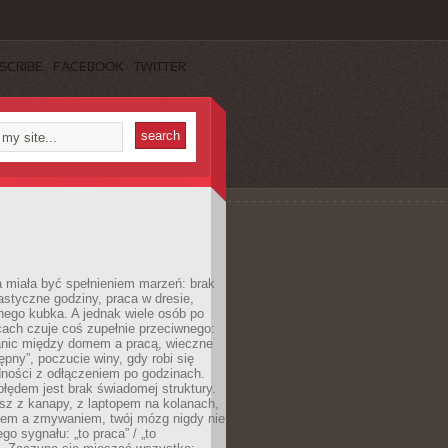
SCRIBE
FACEBOOK
TWITTER
 miała być spełnieniem marzeń: brak
astyczne godziny, praca w dresie,
nego kubka. A jednak wiele osób po
cach czuje coś zupełnie przeciwnego:
anic między domem a pracą, wieczne
ępny”, poczucie winy, gdy robi się
dności z odłączeniem po godzinach.
łędem jest brak świadomej struktury.
esz z kanapy, z laptopem na kolanach,
iem a zmywaniem, twój mózg nigdy nie
go sygnału: „to praca” / „to