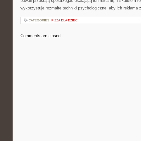
powoli przestają spostrzegać okalającą ich reklamę. I skutkiem te
wykorzystuje rozmaite techniki psychologiczne, aby ich reklama 
CATEGORIES:
PIZZA DLA DZIECI
Comments are closed.