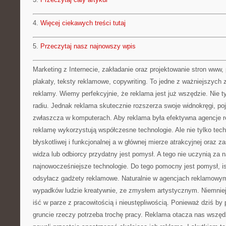
4.
Więcej ciekawych treści tutaj
5.
Przeczytaj nasz najnowszy wpis
Marketing z Internecie, zakładanie oraz projektowanie stron www
plakaty, teksty reklamowe, copywriting. To jedne z ważniejszych zaj
reklamy. Wiemy perfekcyjnie, że reklama jest już wszędzie. Nie tyl
radiu. Jednak reklama skutecznie rozszerza swoje widnokręgi, poj
zwłaszcza w komputerach. Aby reklama była efektywna agencje 
reklamę wykorzystują współczesne technologie. Ale nie tylko tec
błyskotliwej i funkcjonalnej a w głównej mierze atrakcyjnej oraz 
widza lub odbiorcy przydatny jest pomysł. A tego nie uczynią za 
najnowocześniejsze technologie. Do tego pomocny jest pomysł, is
odsyłacz gadżety reklamowe. Naturalnie w agencjach reklamowym
wypadków ludzie kreatywnie, ze zmysłem artystycznym. Niemniej
iść w parze z pracowitością i nieustępliwością. Ponieważ dziś by 
gruncie rzeczy potrzeba trochę pracy. Reklama otacza nas wszędz